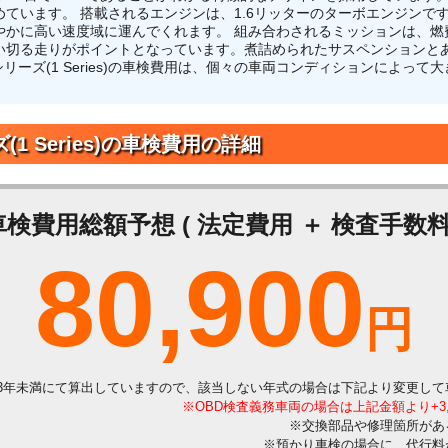
ています。 搭載されるエンジンは、1.6リッターのターボエンジンで
かに高い速度域に運んでくれます。 組み合わされるミッションは、燃費
い切る走りがポイントとなっています。煮詰められたサスペンションと
リーズ(1 Series)の車検費用は、個々の車両コンディションによっ
(1 Series)の車検費用の詳細
車検費用総額予想 ( 法定費用 ＋ 検査手数料 
80,900
円
3年未満にて算出していますので、該当しない年式の場合は下記より変更して
※OBD検査義務車両の場合は上記金額より+3
※交換部品や修理箇所があ
※預かり車検の場合に、代行料