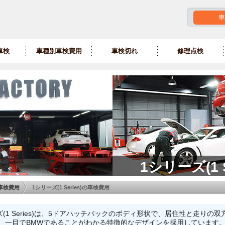
車
車検
車種別車検費用
車検切れ
修理点検
1シリーズ(1 
車検費用
1シリーズ(1 Series)の車検費用
(1 Series)は、5ドアハッチバックのボディ形状で、居住性と走り
は、一目でBMWであることがわかる特徴的なデザインを採用しています