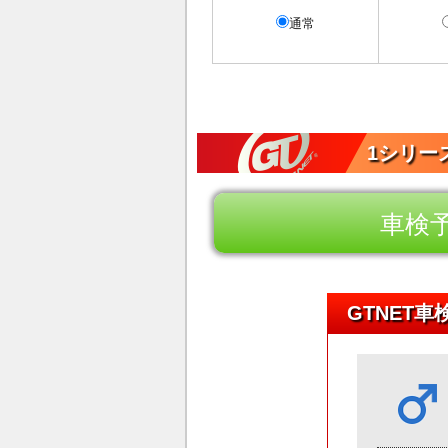
通常
1シリーズ
車検
GTNET