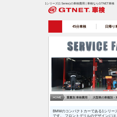
1シリーズ(1 Series)の車検費用 | 車検ならGTNET車検
45分車検
日帰り
HOME
重量別 車検費用
大型車の車種別・
BMWのコンパクトカーである1シリーズ
です。 フロントグリルのデザインに