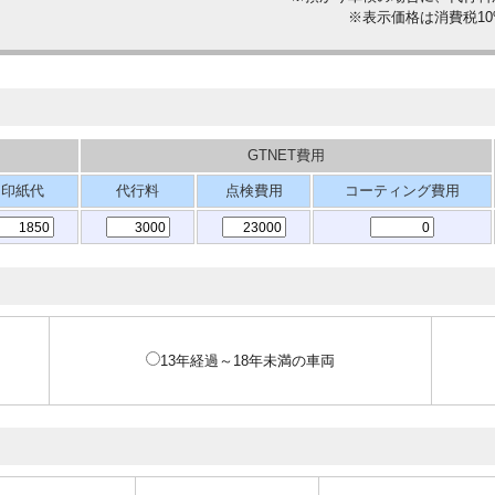
※表示価格は消費税1
GTNET費用
印紙代
代行料
点検費用
コーティング費用
13年経過～18年未満の車両