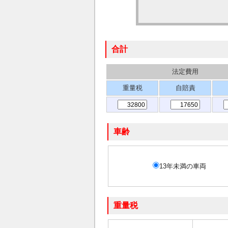
合計
法定費用
重量税
自賠責
車齢
13年未満の車両
重量税