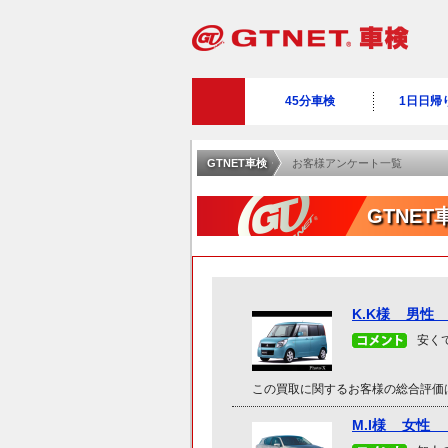
45分車検
1日日帰
GTNET車検
お客様アンケート一覧
GTNE
K.K様 男性
安く
この買取に関するお客様の総合評価
M.I様 女性 