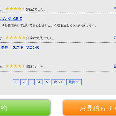
は、
(満足)でした。
ホンダ CR-Z
かりと整備をして頂いて安心しました。今後も宜しくお願い致します。
は、
(非常に満足)でした。
男性 スズキ ワゴンR
は、
(満足)でした。
1
2
3
4
5
次へ >
最後 >>
予約
お見積もり 