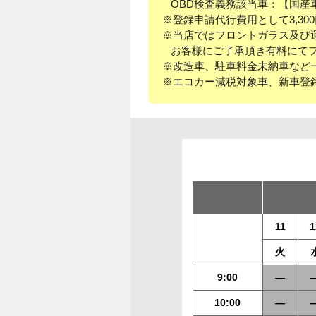
OBD検査義務該当車：【国産車
※登録申請代行費用として3,3
※当店ではフロントガラス及び
お客様にご了承頂き有料にてフ
※改造車、駐車料金未納車など
※エコカー減税対象車、新車登録