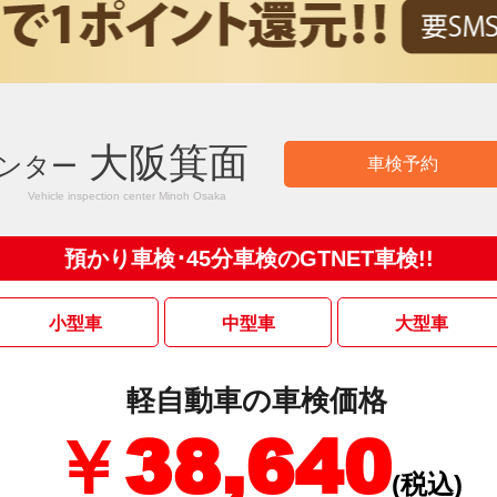
大阪箕面
センター
車検予約
Vehicle inspection center Minoh Osaka
預かり車検･45分車検のGTNET車検!!
小型車
中型車
大型車
軽自動車の車検価格
￥38,640
(税込)