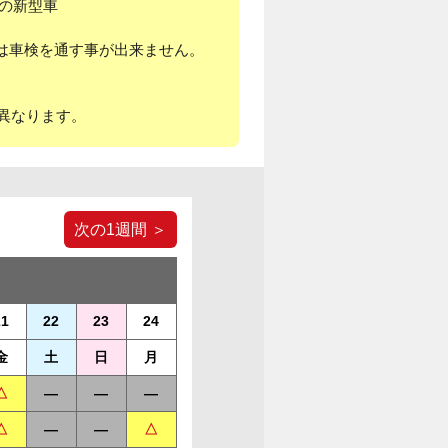
降の新型車
は車検を通す事が出来ません。
異なります。