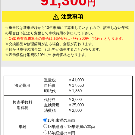
91,300
円
※重量税は新車登録から13年未満にて算出していますので、該当しない年式
の場合は下記より変更して車検費用を算出して下さい。
※OBD検査義務車両の場合は上記金額より+3,300円（税込）となります。
※交換部品や修理箇所がある場合、金額が変わります。
※預かり車検の場合に、代行料が発生することがあります。
※表示価格は消費税10%での参考価格となります。
重量税
￥41,000
法定費用
自賠責
￥17,650
印紙代
￥1,850
代行料
￥3,000
検査手数料
点検費用
￥25,000
消費税
消費税
￥2,800
13年未満の車両
車齢
13年経過～18年未満の車両
18年経過の車両