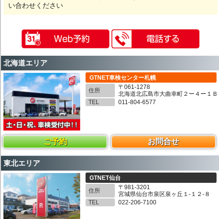
い合わせください
北海道エリア
GTNET車検センター札幌
〒061-1278
住所
北海道北広島市大曲幸町２ー４ー１Ｂ
TEL
011-804-6577
ご予約
お問合せ
東北エリア
GTNET仙台
〒981-3201
住所
宮城県仙台市泉区泉ヶ丘１-１２-８
TEL
022-206-7100