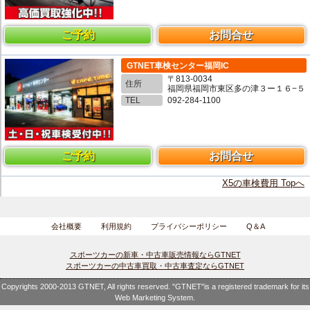
ご予約
お問合せ
GTNET車検センター福岡IC
〒813-0034
住所
福岡県福岡市東区多の津３ー１６−５
TEL
092-284-1100
ご予約
お問合せ
X5の車検費用 Topへ
会社概要
利用規約
プライバシーポリシー
Q＆A
スポーツカーの新車・中古車販売情報ならGTNET
スポーツカーの中古車買取・中古車査定ならGTNET
Copyrights 2000-2013 GTNET, All rights reserved. "GTNET"is a registered trademark for its
Web Marketing System.