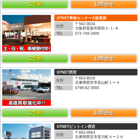
ご予約
お問合せ
GTNET車検センター大阪箕面
〒562-0034
住所
大阪府箕面市西宿２-１-８
TEL
072-749-2000
ご予約
お問合せ
GTNET西宮
〒663-8016
住所
兵庫県西宮市若山町１ー４
TEL
0798-62-3000
ご予約
お問合せ
GTNETピットイン西宮
〒662-0863
住所
兵庫県西宮市室川町４ー２６