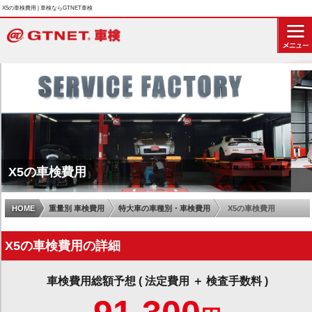
X5の車検費用 | 車検ならGTNET車検
X5の車検費用
HOME
重量別 車検費用
特大車の車種別・車検費用
X5の車検費用
X5の車検費用の詳細
車検費用総額予想 ( 法定費用 ＋ 検査手数料 )