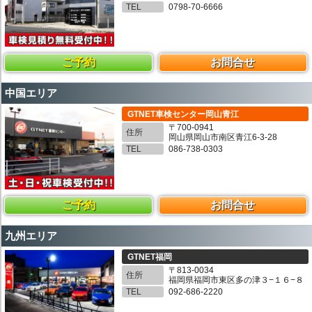
TEL
0798-70-6666
ご予約
お問合せ
中国エリア
GTNET車検センター岡山青江
〒700-0941
住所
岡山県岡山市南区青江6-3-28
TEL
086-738-0303
ご予約
お問合せ
九州エリア
GTNET福岡
〒813-0034
住所
福岡県福岡市東区多の津３−１６−８
TEL
092-686-2220