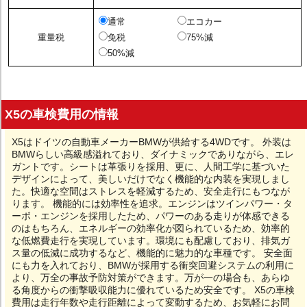
通常
エコカー
重量税
免税
75%減
50%減
X5の車検費用の情報
X5はドイツの自動車メーカーBMWが供給する4WDです。 外装は
BMWらしい高級感溢れており、ダイナミックでありながら、エレ
ガントです。シートは革張りを採用、更に、人間工学に基づいた
デザインによって、美しいだけでなく機能的な内装を実現しまし
た。快適な空間はストレスを軽減するため、安全走行にもつなが
ります。 機能的には効率性を追求。エンジンはツインパワー・タ
ーボ・エンジンを採用したため、パワーのある走りが体感できる
のはもちろん、エネルギーの効率化が図られているため、効率的
な低燃費走行を実現しています。環境にも配慮しており、排気ガ
ス量の低減に成功するなど、機能的に魅力的な車種です。 安全面
にも力を入れており、BMWが採用する衝突回避システムの利用に
より、万全の事故予防対策ができます。万が一の場合も、あらゆ
る角度からの衝撃吸収能力に優れているため安全です。 X5の車検
費用は走行年数や走行距離によって変動するため、お気軽にお問