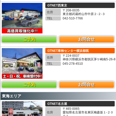
GTNET西東京
〒208-0035
住所
東京都武蔵村山市中原２-２-３
TEL
042-510-7766
ご予約
お問合せ
GTNET車検センター横浜都筑
〒224-0037
住所
神奈川県横浜市都筑区茅ケ崎南5-26-8
TEL
045-278-4510
ご予約
お問合せ
東海エリア
GTNET名古屋
〒465-0065
住所
愛知県名古屋市名東区梅森坂１-２０
０１