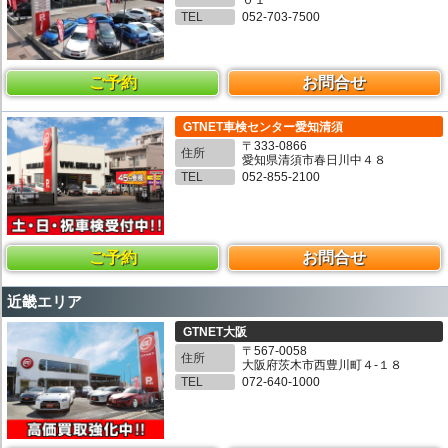
TEL
052-703-7500
ご予約
お問合せ
GTNET車検センター愛知清須
〒333-0866
住所
愛知県清須市春日川中４８
TEL
052-855-2100
ご予約
お問合せ
近畿エリア
GTNET大阪
〒567-0058
住所
大阪府茨木市西豊川町４-１８
TEL
072-640-1000