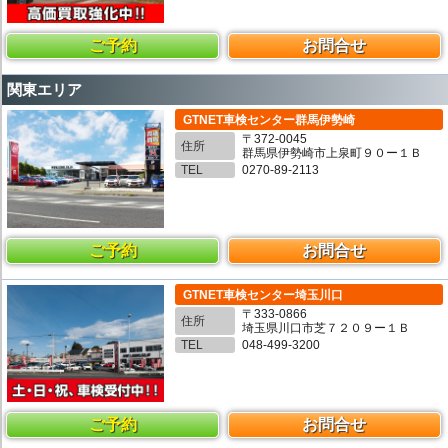
ご予約
お問合せ
関東エリア
GTNET車検センター群馬伊勢崎
〒372-0045
住所
群馬県伊勢崎市上泉町９０ー１Ｂ
TEL
0270-89-2113
ご予約
お問合せ
GTNET車検センター埼玉川口
〒333-0866
住所
埼玉県川口市芝７２０９ー１Ｂ
TEL
048-499-3200
ご予約
お問合せ