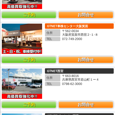
ご予約
お問合せ
GTNET車検センター大阪箕面
〒562-0034
住所
大阪府箕面市西宿２-１-８
TEL
072-749-2000
ご予約
お問合せ
GTNET西宮
〒663-8016
住所
兵庫県西宮市若山町１ー４
TEL
0798-62-3000
ご予約
お問合せ