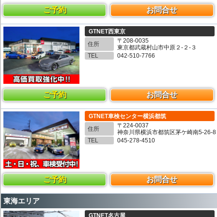
ご予約
お問合せ
GTNET西東京
〒208-0035
住所
東京都武蔵村山市中原２-２-３
TEL
042-510-7766
ご予約
お問合せ
GTNET車検センター横浜都筑
〒224-0037
住所
神奈川県横浜市都筑区茅ケ崎南5-26-8
TEL
045-278-4510
ご予約
お問合せ
東海エリア
GTNET名古屋