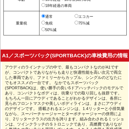
18年経過の車両
通常
エコカー
重量税
免税
75%減
50%減
A1／スポーツバック(SPORTBACK)の車検費用の情報
アウディのラインナップの中で、最もコンパクトなのがA1です
が、コンパクトでありながらも走りと快適性能を高い次元で両立
した車両であり、ファミリーからカップル、シングルのどなたに
でもオススメの一台です。 なかでもスポーツバック
(SPORTBACK)は、使い勝手の良い5ドアハッチバックのモデルで
あり、コンパクトなボディは、街乗りでの取り回しも抜群です。
もちろん一目にアウディであることがわかるデザインは、各所に
見られフロントマスクや美しいボディラインは、まさにアウディ
のデザインです。 搭載されるエンジンは、1.4リッターと小排気量
ながら、スーパーチャージャーとターボチャージャーの併用によ
り、2リッタークラスの出力を誇ります。組み合わされるミッショ
ンは、ツインクラッチのＳトロニックであり、高燃費でありなが