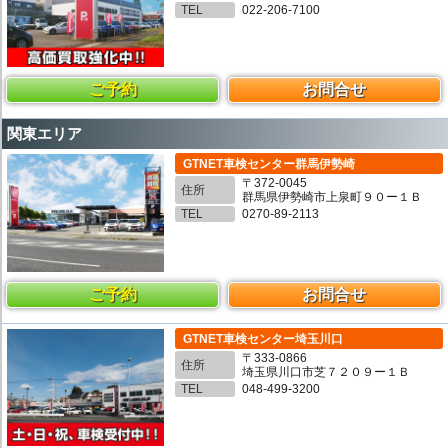
TEL
022-206-7100
ご予約
お問合せ
関東エリア
GTNET車検センター群馬伊勢崎
〒372-0045
住所
群馬県伊勢崎市上泉町９０ー１Ｂ
TEL
0270-89-2113
ご予約
お問合せ
GTNET車検センター埼玉川口
〒333-0866
住所
埼玉県川口市芝７２０９ー１Ｂ
TEL
048-499-3200