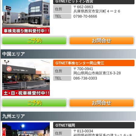
GTNETピットイン西宮
〒662-0863
住所
兵庫県西宮市室川町４ー２６
TEL
0798-70-6666
ご予約
お問合せ
中国エリア
GTNET車検センター岡山青江
〒700-0941
住所
岡山県岡山市南区青江6-3-28
TEL
086-738-0303
ご予約
お問合せ
九州エリア
GTNET福岡
〒813-0034
住所
福岡県福岡市東区多の津３−１６−８