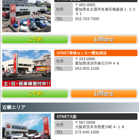
〒465-0065
住所
愛知県名古屋市名東区梅森坂１-２０
０１
TEL
052-703-7500
ご予約
お問合せ
GTNET車検センター愛知清須
〒333-0866
住所
愛知県清須市春日川中４８
TEL
052-855-2100
ご予約
お問合せ
近畿エリア
GTNET大阪
〒567-0058
住所
大阪府茨木市西豊川町４-１８
TEL
072-640-1000