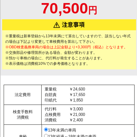
70,500
円
※重量税は新車登録から13年未満にて算出していますので、該当しない年式
の場合は下記より変更して車検費用を算出して下さい。
※OBD検査義務車両の場合は上記金額より+3,300円（税込）となります。
※交換部品や修理箇所がある場合、金額が変わります。
※預かり車検の場合に、代行料が発生することがあります。
※表示価格は消費税10%での参考価格となります。
重量税
￥24,600
法定費用
自賠責
￥17,650
印紙代
￥1,850
代行料
￥3,000
検査手数料
点検費用
￥21,000
消費税
消費税
￥2,400
13年未満の車両
車齢
13年経過～18年未満の車両