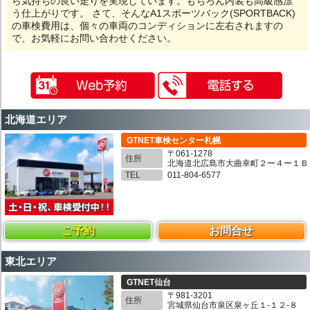
ら気持ちの良い走りを実現しています。もちろん内装も高級感漂
う仕上がりです。 さて、そんなA1スポーツバック(SPORTBACK)
の車検費用は、個々の車両のコンディションに左右されますの
で、お気軽にお問い合わせください。
北海道エリア
GTNET車検センター札幌
〒061-1278
住所
北海道北広島市大曲幸町２ー４ー１Ｂ
TEL
011-804-6577
ご予約
お問合せ
東北エリア
GTNET仙台
〒981-3201
住所
宮城県仙台市泉区泉ヶ丘１-１２-８