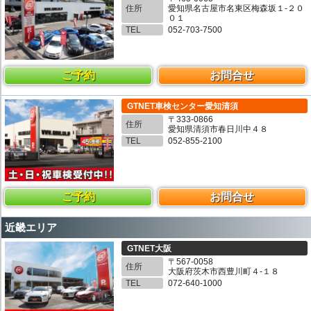
住所
愛知県名古屋市名東区梅森坂１-２０
０１
TEL
052-703-7500
ご予約
お問合せ
GTNET車検センター愛知清須
〒333-0866
住所
愛知県清須市春日川中４８
TEL
052-855-2100
ご予約
お問合せ
近畿エリア
GTNET大阪
〒567-0058
住所
大阪府茨木市西豊川町４-１８
TEL
072-640-1000