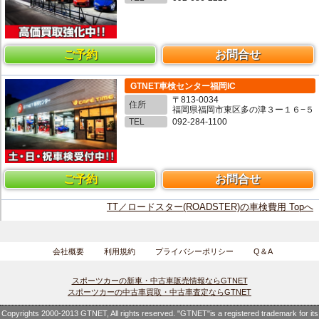
ご予約
お問合せ
GTNET車検センター福岡IC
〒813-0034
住所
福岡県福岡市東区多の津３ー１６−５
TEL
092-284-1100
ご予約
お問合せ
TT／ロードスター(ROADSTER)の車検費用 Topへ
会社概要
利用規約
プライバシーポリシー
Q＆A
スポーツカーの新車・中古車販売情報ならGTNET
スポーツカーの中古車買取・中古車査定ならGTNET
Copyrights 2000-2013 GTNET, All rights reserved. "GTNET"is a registered trademark for its