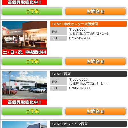
ご予約
お問合せ
GTNET車検センター大阪箕面
〒562-0034
住所
大阪府箕面市西宿２-１-８
TEL
072-749-2000
ご予約
お問合せ
GTNET西宮
〒663-8016
住所
兵庫県西宮市若山町１ー４
TEL
0798-62-3000
ご予約
お問合せ
GTNETピットイン西宮