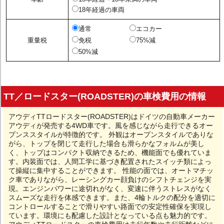
18年経過の車両
通常
エコカー
重量税
免税
75%減
50%減
TT／ロードスター(ROADSTER)の車検費用の情報
アウディTTロードスター(ROADSTER)はドイツの自動車メーカー
アウディが発売する4WD車です。風を感じながら走行できるオー
プンススタイルが特徴的です。 外観はオープンスタイルでありな
がら、トップを閉じて走行した場合も滑らかなフォルムが美し
く、トップはコンパクト収納できるため、機能面でも優れていま
す。内装面では、人間工学に基づき配置されたスイッチ類によっ
て操縦に集中することができます。 性能の面では、オートマチッ
ク車でありながら、レーシングカー顔負けのシフトチェンジを実
現。エンジンパワーに途切れがなく、変速に伴うストレスがなく
スムーズな走行を体感できます。また、4輪トルクの配分を適切に
コントロールすることで滑りやすい路面での安定性確保を実現し
ています。環境にも配慮した設計となっている点も魅力的です。