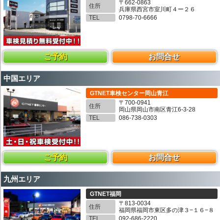
〒662-0863
住所
兵庫県西宮市室川町４ー２６
TEL
0798-70-6666
ご予約
お問合せ
中国エリア
GTNET車検センター岡山青江
〒700-0941
住所
岡山県岡山市南区青江6-3-28
TEL
086-738-0303
ご予約
お問合せ
九州エリア
GTNET福岡
〒813-0034
住所
福岡県福岡市東区多の津３−１６−８
TEL
092-686-2220