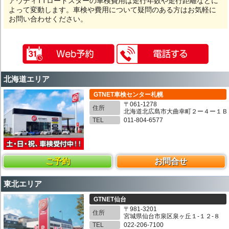
アウディTTロードスターの車検費用は走行年数や走行距離などに
よって変動します。車検や費用について疑問のある方はお気軽に
お問い合わせください。
北海道エリア
GTNET車検センター札幌
〒061-1278
住所
北海道北広島市大曲幸町２ー４ー１Ｂ
TEL
011-804-6577
ご予約
お問合せ
東北エリア
GTNET仙台
〒981-3201
住所
宮城県仙台市泉区泉ヶ丘１-１２-８
TEL
022-206-7100