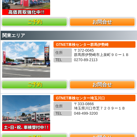
ご予約
お問合せ
関東エリア
GTNET車検センター群馬伊勢崎
〒372-0045
住所
群馬県伊勢崎市上泉町９０ー１Ｂ
TEL
0270-89-2113
ご予約
お問合せ
GTNET車検センター埼玉川口
〒333-0866
住所
埼玉県川口市芝７２０９ー１Ｂ
TEL
048-499-3200