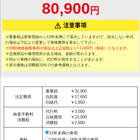
80,900
円
※重量税は新車登録から13年未満にて算出していますので、該当しない年式
の場合は下記より変更して車検費用を算出して下さい。
※OBD検査義務車両の場合は上記金額より+3,300円（税込）となります。
※交換部品や修理箇所がある場合、金額が変わります。
※預かり車検の場合に、代行料が発生することがあります。
※表示価格は消費税10%での参考価格となります。
重量税
￥32,800
法定費用
自賠責
￥17,650
印紙代
￥1,850
代行料
￥3,000
検査手数料
点検費用
￥23,000
消費税
消費税
￥2,600
13年未満の車両
車齢
13年経過～18年未満の車両