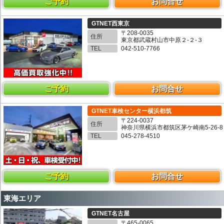
ご予約
お問合せ
GTNET西東京
〒208-0035
住所
東京都武蔵村山市中原２-２-３
TEL
042-510-7766
ご予約
お問合せ
GTNET車検センター横浜都筑
〒224-0037
住所
神奈川県横浜市都筑区茅ケ崎南5-26-8
TEL
045-278-4510
ご予約
お問合せ
東海エリア
GTNET名古屋
〒465-0065