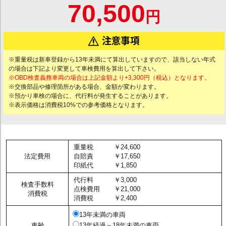
70,500
円
※重量税は新車登録から13年未満にて算出していますので、該当しない年式
の場合は下記より変更して車検費用を算出して下さい。
※OBD検査義務車両の場合は上記金額より+3,300円（税込）となります。
※交換部品や修理箇所がある場合、金額が変わります。
※預かり車検の場合に、代行料が発生することがあります。
※表示価格は消費税10%での参考価格となります。
重量税
￥24,600
法定費用
自賠責
￥17,650
印紙代
￥1,850
代行料
￥3,000
検査手数料
点検費用
￥21,000
消費税
消費税
￥2,400
13年未満の車両
車齢
13年経過～18年未満の車両