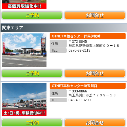
ご予約
お問合せ
関東エリア
GTNET車検センター群馬伊勢崎
〒372-0045
住所
群馬県伊勢崎市上泉町９０ー１Ｂ
TEL
0270-89-2113
ご予約
お問合せ
GTNET車検センター埼玉川口
〒333-0866
住所
埼玉県川口市芝７２０９ー１Ｂ
TEL
048-499-3200
ご予約
お問合せ