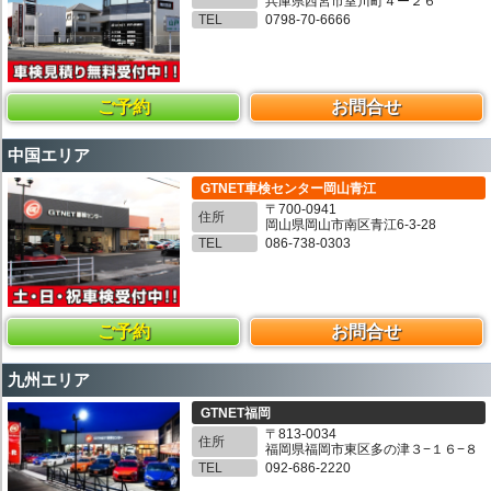
兵庫県西宮市室川町４ー２６
TEL
0798-70-6666
ご予約
お問合せ
中国エリア
GTNET車検センター岡山青江
〒700-0941
住所
岡山県岡山市南区青江6-3-28
TEL
086-738-0303
ご予約
お問合せ
九州エリア
GTNET福岡
〒813-0034
住所
福岡県福岡市東区多の津３−１６−８
TEL
092-686-2220