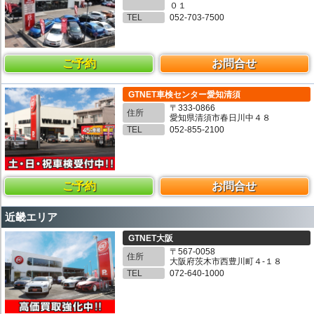
０１
TEL
052-703-7500
ご予約
お問合せ
GTNET車検センター愛知清須
〒333-0866
住所
愛知県清須市春日川中４８
TEL
052-855-2100
ご予約
お問合せ
近畿エリア
GTNET大阪
〒567-0058
住所
大阪府茨木市西豊川町４-１８
TEL
072-640-1000