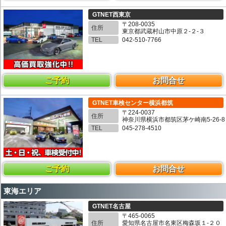
GTNET西東京
〒208-0035
住所
東京都武蔵村山市中原２-２-３
TEL
042-510-7766
ご予約
お問合せ
GTNET車検センター横浜都筑
〒224-0037
住所
神奈川県横浜市都筑区茅ケ崎南5-26-8
TEL
045-278-4510
ご予約
お問合せ
東海エリア
GTNET名古屋
〒465-0065
住所
愛知県名古屋市名東区梅森坂１-２０