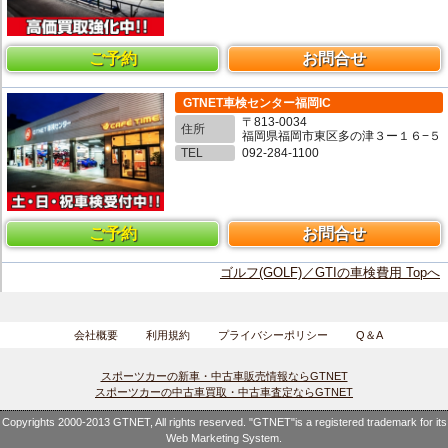
ご予約
お問合せ
GTNET車検センター福岡IC
〒813-0034
住所
福岡県福岡市東区多の津３ー１６−５
TEL
092-284-1100
ご予約
お問合せ
ゴルフ(GOLF)／GTIの車検費用 Topへ
会社概要
利用規約
プライバシーポリシー
Q＆A
スポーツカーの新車・中古車販売情報ならGTNET
スポーツカーの中古車買取・中古車査定ならGTNET
Copyrights 2000-2013 GTNET, All rights reserved. "GTNET"is a registered trademark for its
Web Marketing System.