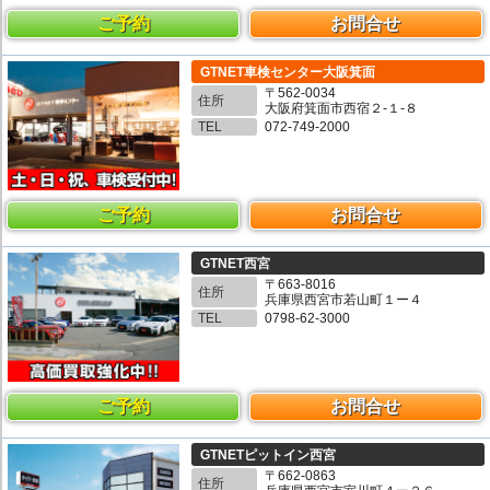
ご予約
お問合せ
GTNET車検センター大阪箕面
〒562-0034
住所
大阪府箕面市西宿２-１-８
TEL
072-749-2000
ご予約
お問合せ
GTNET西宮
〒663-8016
住所
兵庫県西宮市若山町１ー４
TEL
0798-62-3000
ご予約
お問合せ
GTNETピットイン西宮
〒662-0863
住所