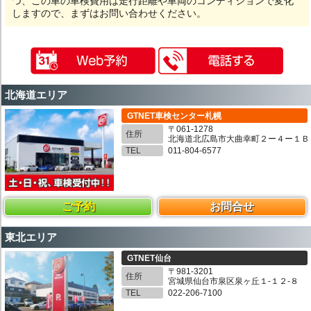
つ、この車の車検費用は走行距離や車両のコンディションで変化
しますので、まずはお問い合わせください。
北海道エリア
GTNET車検センター札幌
〒061-1278
住所
北海道北広島市大曲幸町２ー４ー１Ｂ
TEL
011-804-6577
ご予約
お問合せ
東北エリア
GTNET仙台
〒981-3201
住所
宮城県仙台市泉区泉ヶ丘１-１２-８
TEL
022-206-7100