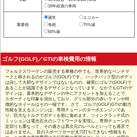
18年経過の車両
通常
エコカー
重量税
免税
75%減
50%減
ゴルフ(GOLF)／GTIの車検費用の情報
フォルクスワーゲンの販売する車種の中でも、世界的なベンチマ
ークと称されるのがゴルフ(GOLF)です。 ハッチバック型のボディ
は決して大胆なデザインではないものの、確実にゴルフ(GOLF)で
あることが認識できるデザインとなっています。なかでもGTIのデ
ザインは、基本的なデザインの中にアクセントを加えることで、
スポーティな印象を演出しており、グリル部分の赤いラインや特
徴的なホイールはその一端です。 さて、ゴルフ(GOLF)GTIの動力
性能を支えるエンジンは、専用チューンのターボエンジンであ
り、巨大なトルクでボディを前に進めます。ツインクラッチ式の
ミッションは電光石火のシフトワークを実現し、専用チューンの
足回りも重なって、その速さは異次元のレベルといっても過言で
はありません。 並のスポーツカーが太刀打ちできない性能をも