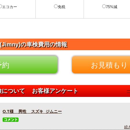
エコカー
免税
75%減
(Jimny)の車検費用の情報
予約
お見積もり 
車検について お客様アンケート
O.T様 男性 スズキ ジムニー
続