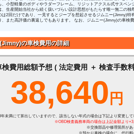
も、小型軽量のボディやラダーフレーム、リジットアクスル式サスペン
は、生産開始当社から続く扱いづらい設計思想がもたらす唯一無二の独尊
は2回だけであり、一見するとジープを想起させるジムニー(Jimny)
、また高評価の裏返しでもあります。 なお、ジムニー(Jimny)の車
(Jimny)の車検費用の詳細
車検費用総額予想 ( 法定費用 ＋ 検査手数料 
38,640
円
3年未満にて算出していますので、該当しない年式の場合は下記より変更して
※OBD検査義務車両の場合は上記金額より+3
※交換部品や修理箇所があ
※預かり車検の場合に、代行料