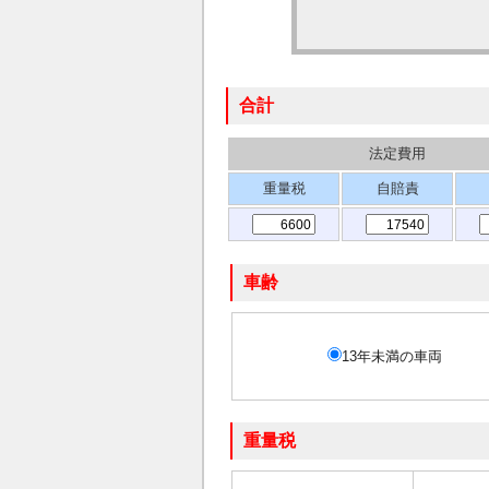
合計
法定費用
重量税
自賠責
車齢
13年未満の車両
重量税