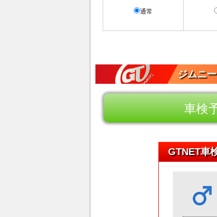
通常
ジムニー
車検
GTNET