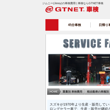
ジムニー(Jimny)の車検費用 | 車検ならGTNET車検
45分車検
日帰り
HOME
重量別 車検費用
軽自動車の車種別
スズキが1970年より生産・販売して
ロングセラー車で、生産・販売が継続