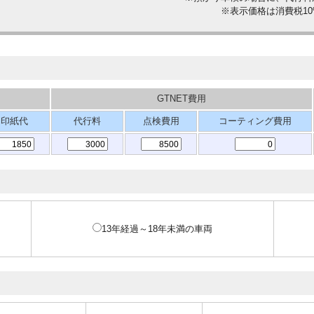
※表示価格は消費税1
GTNET費用
印紙代
代行料
点検費用
コーティング費用
13年経過～18年未満の車両