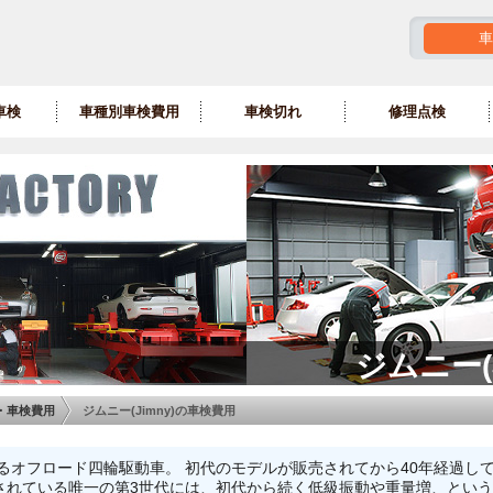
車
車検
車種別車検費用
車検切れ
修理点検
ジムニー(
・車検費用
ジムニー(Jimny)の車検費用
いるオフロード四輪駆動車。 初代のモデルが販売されてから40年経過し
されている唯一の第3世代には、初代から続く低級振動や重量増、とい