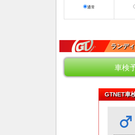
通常
ランディ
車検
GTNET