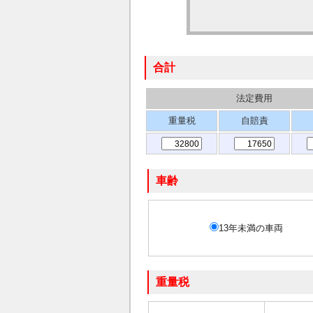
合計
法定費用
重量税
自賠責
車齢
13年未満の車両
重量税