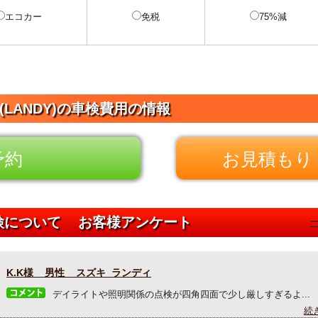
エコカー
免税
75%減
(LANDY)の車検費用の情報
予約
お見積もり 
車検について お客様アンケート
K.K様 男性 スズキ ランディ
デイライトや照明関係の点検が四角四面で少し厳しすぎるよ...
続