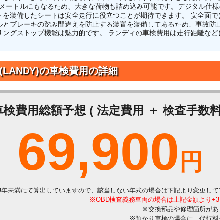
.7メートルにもなるため、大きな荷物も詰め込み可能です。デジタル仕
トを装備したシートは安全走行に役立つことが期待できます。 安全面で
ルとブレーキの踏み間違えを防止する装置を装備してあるため、事故防
リングストップ機能は魅力的です。 ランディの車検費用は走行距離など
(LANDY)の車検費用の詳細
車検費用総額予想 ( 法定費用 ＋ 検査手数料 
69,900
円
3年未満にて算出していますので、該当しない年式の場合は下記より変更して
※OBD検査義務車両の場合は上記金額より+3
※交換部品や修理箇所があ
※預かり車検の場合に、代行料