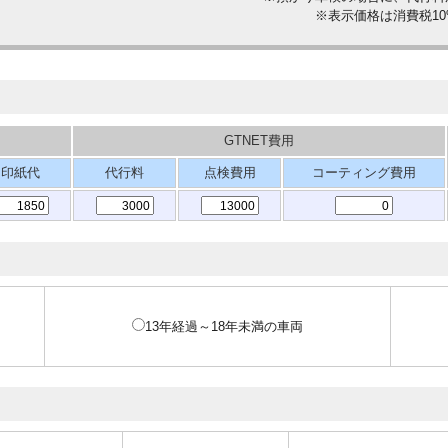
※表示価格は消費税1
GTNET費用
印紙代
代行料
点検費用
コーティング費用
13年経過～18年未満の車両