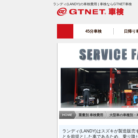
ランディ(LANDY)の車検費用 | 車検ならGTNET車検
45分車検
日帰り
HOME
重量別 車検費用
大型車の車種別・
ランディ(LANDY)はスズキが製造
とを前提とした車であるため、乗り降