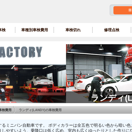
車
車検
車種別車検費用
車検切れ
修理点検
ランディ(L
車検費用
ランディ(LANDY)の車検費用
販売するミニバン自動車です。 ボディカラーは全五色で明るい色から暗い
りしやすいよう、乗降口は低く広め、室内も広くゆったりとした作りに