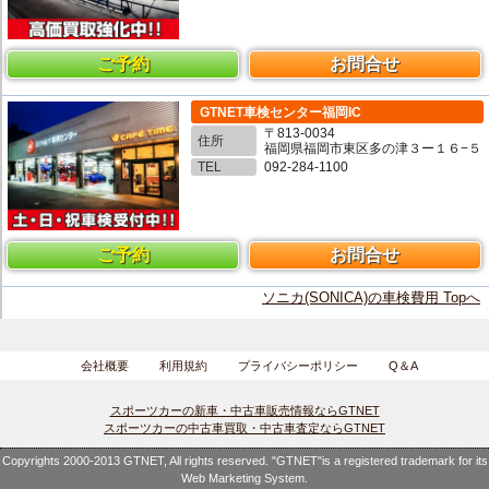
ご予約
お問合せ
GTNET車検センター福岡IC
〒813-0034
住所
福岡県福岡市東区多の津３ー１６−５
TEL
092-284-1100
ご予約
お問合せ
ソニカ(SONICA)の車検費用 Topへ
会社概要
利用規約
プライバシーポリシー
Q＆A
スポーツカーの新車・中古車販売情報ならGTNET
スポーツカーの中古車買取・中古車査定ならGTNET
Copyrights 2000-2013 GTNET, All rights reserved. "GTNET"is a registered trademark for its
Web Marketing System.