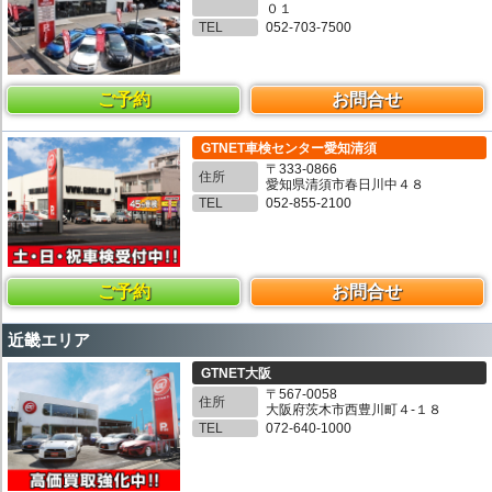
０１
TEL
052-703-7500
ご予約
お問合せ
GTNET車検センター愛知清須
〒333-0866
住所
愛知県清須市春日川中４８
TEL
052-855-2100
ご予約
お問合せ
近畿エリア
GTNET大阪
〒567-0058
住所
大阪府茨木市西豊川町４-１８
TEL
072-640-1000