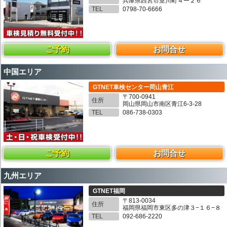
兵庫県西宮市室川町４ー２６
TEL
0798-70-6666
ご予約
お問合せ
中国エリア
GTNET車検センター岡山青江
〒700-0941
住所
岡山県岡山市南区青江6-3-28
TEL
086-738-0303
ご予約
お問合せ
九州エリア
GTNET福岡
〒813-0034
住所
福岡県福岡市東区多の津３−１６−８
TEL
092-686-2220