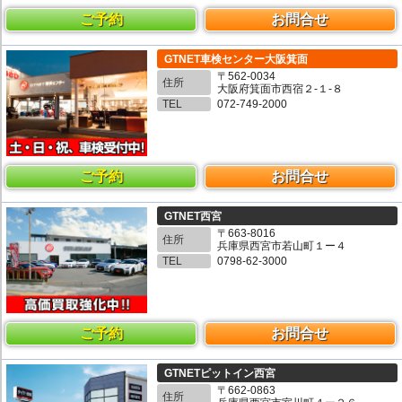
ご予約
お問合せ
GTNET車検センター大阪箕面
〒562-0034
住所
大阪府箕面市西宿２-１-８
TEL
072-749-2000
ご予約
お問合せ
GTNET西宮
〒663-8016
住所
兵庫県西宮市若山町１ー４
TEL
0798-62-3000
ご予約
お問合せ
GTNETピットイン西宮
〒662-0863
住所