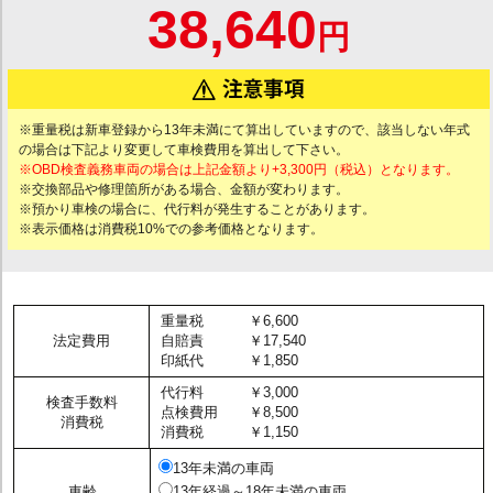
38,640
円
※重量税は新車登録から13年未満にて算出していますので、該当しない年式
の場合は下記より変更して車検費用を算出して下さい。
※OBD検査義務車両の場合は上記金額より+3,300円（税込）となります。
※交換部品や修理箇所がある場合、金額が変わります。
※預かり車検の場合に、代行料が発生することがあります。
※表示価格は消費税10%での参考価格となります。
重量税
￥6,600
法定費用
自賠責
￥17,540
印紙代
￥1,850
代行料
￥3,000
検査手数料
点検費用
￥8,500
消費税
消費税
￥1,150
13年未満の車両
車齢
13年経過～18年未満の車両