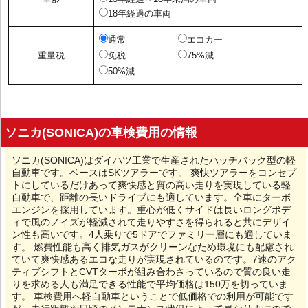
18年経過の車両
通常
エコカー
重量税
免税
75%減
50%減
ソニカ(SONICA)の車検費用の情報
ソニカ(SONICA)はダイハツ工業で生産されたハッチバック型の軽
自動車です。ベースはSKツアラーです。 爽快ツアラーをコンセプ
トにしているだけあって爽快感と質の高い走りを実現している軽
自動車で、距離の長いドライブにも適しています。全車にターボ
エンジンを採用しています。重心が低くサイドは長いロングボデ
ィで風のノイズが軽減されて走りやすさを得られると共にデザイ
ン性も高いです。4人乗りで5ドアでファミリー層にも適していま
す。 燃費性能も高く排気ガスがクリーンなため環境にも配慮され
ていて爽快感あるエコな走りが実現されているのです。7速のアク
ティブシフトとCVTターボが組み合わさっているので質の良い走
りを求める人も満足できる性能で平均価格は150万を切っていま
す。 車検費用へ軽自動車ということで低価格での利用が可能です