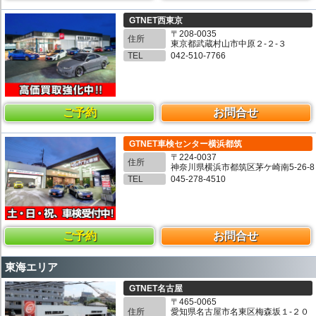
GTNET西東京
〒208-0035
住所
東京都武蔵村山市中原２-２-３
TEL
042-510-7766
ご予約
お問合せ
GTNET車検センター横浜都筑
〒224-0037
住所
神奈川県横浜市都筑区茅ケ崎南5-26-8
TEL
045-278-4510
ご予約
お問合せ
東海エリア
GTNET名古屋
〒465-0065
住所
愛知県名古屋市名東区梅森坂１-２０