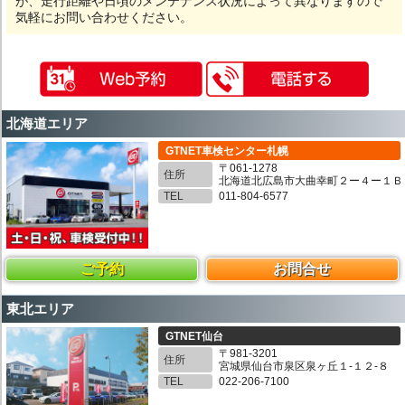
が、走行距離や日頃のメンテナンス状況によって異なりますので
気軽にお問い合わせください。
北海道エリア
GTNET車検センター札幌
〒061-1278
住所
北海道北広島市大曲幸町２ー４ー１Ｂ
TEL
011-804-6577
ご予約
お問合せ
東北エリア
GTNET仙台
〒981-3201
住所
宮城県仙台市泉区泉ヶ丘１-１２-８
TEL
022-206-7100