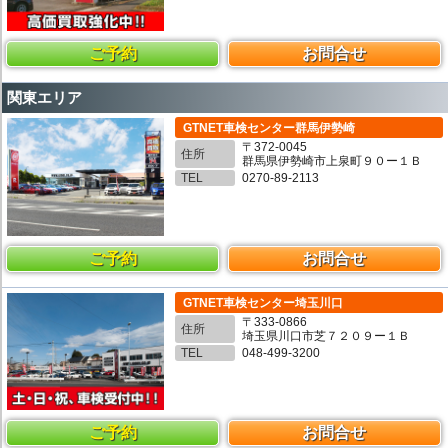
ご予約
お問合せ
関東エリア
GTNET車検センター群馬伊勢崎
〒372-0045
住所
群馬県伊勢崎市上泉町９０ー１Ｂ
TEL
0270-89-2113
ご予約
お問合せ
GTNET車検センター埼玉川口
〒333-0866
住所
埼玉県川口市芝７２０９ー１Ｂ
TEL
048-499-3200
ご予約
お問合せ