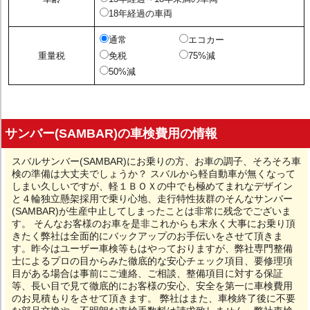
18年経過の車両
通常
エコカー
重量税
免税
75%減
50%減
サンバー(SAMBAR)の車検費用の情報
スバルサンバー(SAMBAR)にお乗りの方、お車の調子、そろそろ車
検の準備は大丈夫でしょうか？ スバルから軽自動車が無くなって
しまい久しいですが、軽１ＢＯＸの中でも極めてまれなデザイン
と４輪独立懸架採用で乗り心地、走行特性抜群のそんなサンバー
(SAMBAR)が生産中止してしまったことは非常に残念でございま
す。 そんなお客様のお車を是非これからも末永く大事にお乗り頂
きたく弊社は全面的にバックアップのお手伝いをさせて頂きま
す。昨今はユーザー車検等もはやっておりますが、弊社専門整備
士によるプロの目からみた徹底的な安心チェック項目、要修理項
目がある場合は事前にご連絡、ご相談、整備項目に対する保証
等、長い目で見て徹底的にお客様の安心、安全を第一に車検費用
のお見積もりをさせて頂きます。 弊社はまた、車検終了後に不要