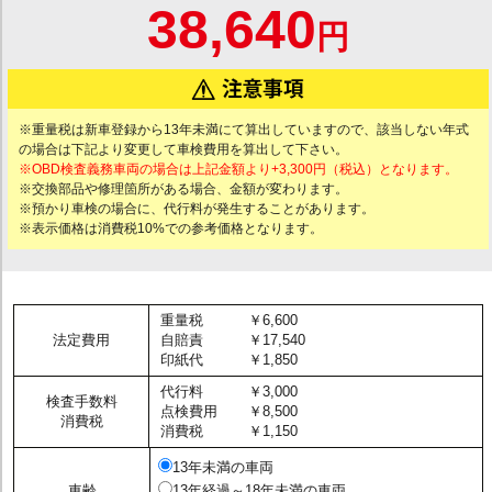
38,640
円
※重量税は新車登録から13年未満にて算出していますので、該当しない年式
の場合は下記より変更して車検費用を算出して下さい。
※OBD検査義務車両の場合は上記金額より+3,300円（税込）となります。
※交換部品や修理箇所がある場合、金額が変わります。
※預かり車検の場合に、代行料が発生することがあります。
※表示価格は消費税10%での参考価格となります。
重量税
￥6,600
法定費用
自賠責
￥17,540
印紙代
￥1,850
代行料
￥3,000
検査手数料
点検費用
￥8,500
消費税
消費税
￥1,150
13年未満の車両
車齢
13年経過～18年未満の車両