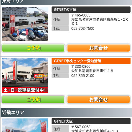
東海エリア
GTNET名古屋
〒465-0065
住所
愛知県名古屋市名東区梅森坂１-２０
０１
TEL
052-703-7500
ご予約
お問合せ
GTNET車検センター愛知清須
〒333-0866
住所
愛知県清須市春日川中４８
TEL
052-855-2100
ご予約
お問合せ
近畿エリア
GTNET大阪
〒567-0058
住所
大阪府茨木市西豊川町４-１８