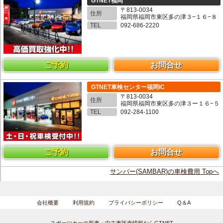
GTNET福岡
〒813-0034
住所
福岡県福岡市東区多の津３−１６−８
TEL
092-686-2220
ご予約
お問合せ
GTNET車検センター福岡IC
〒813-0034
住所
福岡県福岡市東区多の津３ー１６−５
TEL
092-284-1100
ご予約
お問合せ
サンバー(SAMBAR)の車検費用 Topへ
会社概要
利用規約
プライバシーポリシー
Q＆A
スポーツカーの新車・中古車販売情報ならGTNET