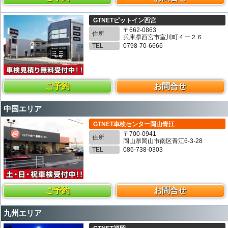
GTNETピットイン西宮
〒662-0863
住所
兵庫県西宮市室川町４ー２６
TEL
0798-70-6666
ご予約
お問合せ
中国エリア
GTNET車検センター岡山青江
〒700-0941
住所
岡山県岡山市南区青江6-3-28
TEL
086-738-0303
ご予約
お問合せ
九州エリア