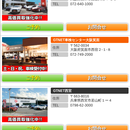
TEL
072-640-1000
ご予約
お問合せ
GTNET車検センター大阪箕面
〒562-0034
住所
大阪府箕面市西宿２-１-８
TEL
072-749-2000
ご予約
お問合せ
GTNET西宮
〒663-8016
住所
兵庫県西宮市若山町１ー４
TEL
0798-62-3000
ご予約
お問合せ