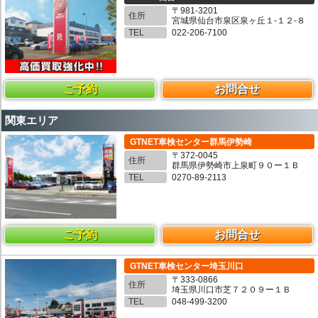
〒981-3201
住所
宮城県仙台市泉区泉ヶ丘１-１２-８
TEL
022-206-7100
ご予約
お問合せ
関東エリア
GTNET車検センター群馬伊勢崎
〒372-0045
住所
群馬県伊勢崎市上泉町９０ー１Ｂ
TEL
0270-89-2113
ご予約
お問合せ
GTNET車検センター埼玉川口
〒333-0866
住所
埼玉県川口市芝７２０９ー１Ｂ
TEL
048-499-3200