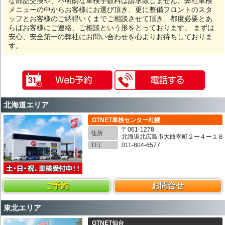
な部品交換や、不明朗な車検手数料は請求致しません。弊社車検
メニューの中からお客様にお選び頂き、更に整備フロントのスタ
ッフとお客様のご納得いくまでご相談させて頂き、都度必要とあ
らばお客様にご連絡、ご相談という形をとっております。 まずは
安心、安全第一の弊社にお問い合わせを心よりお待ちしておりま
す。
北海道エリア
GTNET車検センター札幌
〒061-1278
住所
北海道北広島市大曲幸町２ー４ー１Ｂ
TEL
011-804-6577
ご予約
お問合せ
東北エリア
GTNET仙台