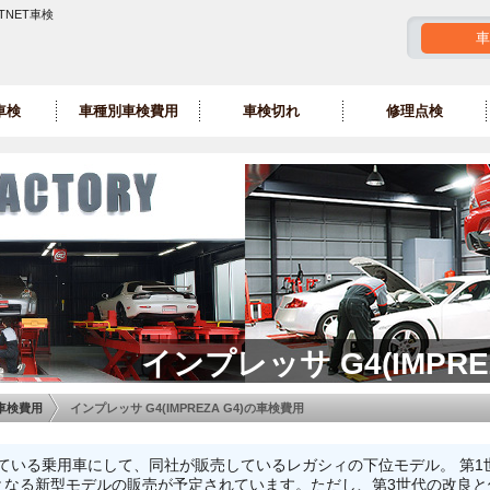
GTNET車検
車
車検
車種別車検費用
車検切れ
修理点検
インプレッサ G4(IMPRE
車検費用
インプレッサ G4(IMPREZA G4)の車検費用
している乗用車にして、同社が販売しているレガシィの下位モデル。 第1
代となる新型モデルの販売が予定されています。ただし、第3世代の改良