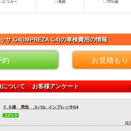
エコカー
免税
75%減
サ G4(IMPREZA G4)の車検費用の情報
予約
お見積もり 
車検について お客様アンケート
Ｙ.Ｓ様 男性 スバル インプレッサG4
続