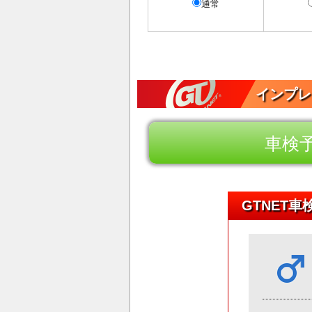
通常
インプレッ
車検
GTNET