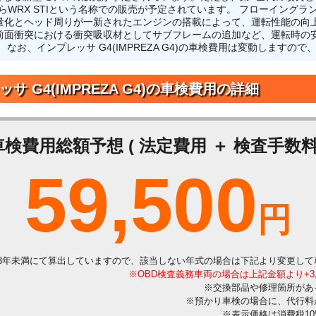
G4)からWRX STIという名称での販売が予定されています。 フローイン
量化とヘッド周りが一新されたエンジンの搭載によって、運転性能の向
前面衝突における衝突吸収材としてサブフレームの追加など、運転時の
なお、インプレッサ G4(IMPREZA G4)の車検費用は変動しますの
サ G4(IMPREZA G4)の車検費用の詳細
車検費用総額予想 ( 法定費用 ＋ 検査手数料 
59,500
円
3年未満にて算出していますので、該当しない年式の場合は下記より変更して
※OBD検査義務車両の場合は上記金額より+3
※交換部品や修理箇所があ
※預かり車検の場合に、代行料
※表示価格は消費税1