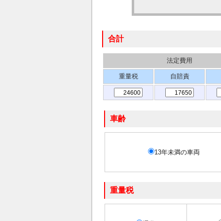
合計
法定費用
重量税
自賠責
車齢
13年未満の車両
重量税