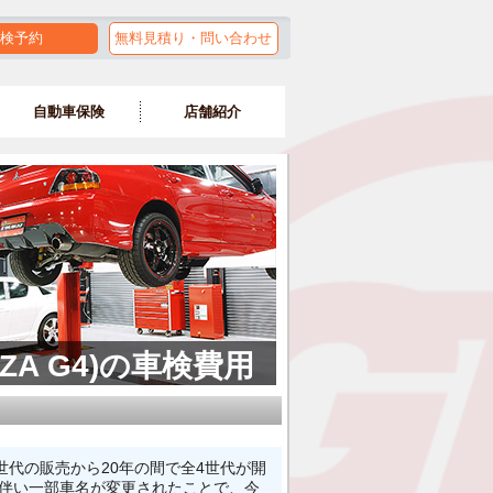
検予約
無料見積り・問い合わせ
自動車保険
店舗紹介
ZA G4)の車検費用
世代の販売から20年の間で全4世代が開
と伴い一部車名が変更されたことで、今