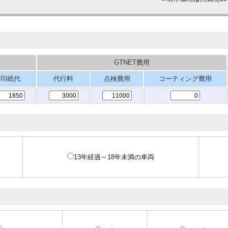
GTNET費用
印紙代
代行料
点検費用
コーティング費用
13年経過～18年未満の車両