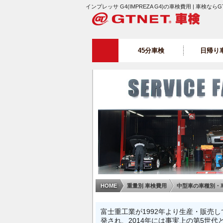
インプレッサ G4(IMPREZA G4)の車検費用 | 車検なら
45分車検
日帰り
HOME
重量別 車検費用
中型車の車種別・
富士重工業が1992年より生産・販売
発され、2014年には事実上の第5世