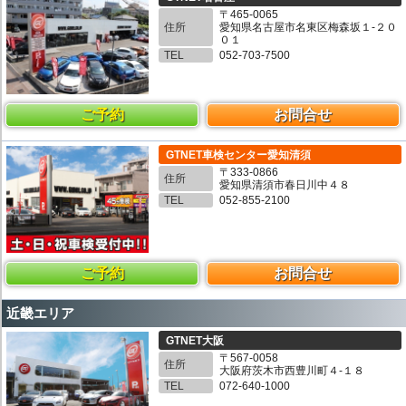
〒465-0065
住所
愛知県名古屋市名東区梅森坂１-２０
０１
TEL
052-703-7500
ご予約
お問合せ
GTNET車検センター愛知清須
〒333-0866
住所
愛知県清須市春日川中４８
TEL
052-855-2100
ご予約
お問合せ
近畿エリア
GTNET大阪
〒567-0058
住所
大阪府茨木市西豊川町４-１８
TEL
072-640-1000