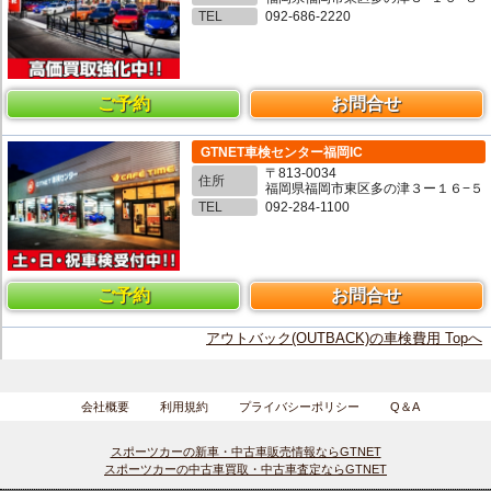
TEL
092-686-2220
ご予約
お問合せ
GTNET車検センター福岡IC
〒813-0034
住所
福岡県福岡市東区多の津３ー１６−５
TEL
092-284-1100
ご予約
お問合せ
アウトバック(OUTBACK)の車検費用 Topへ
会社概要
利用規約
プライバシーポリシー
Q＆A
スポーツカーの新車・中古車販売情報ならGTNET
スポーツカーの中古車買取・中古車査定ならGTNET