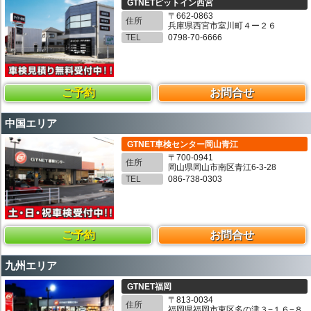
GTNETピットイン西宮
〒662-0863
住所
兵庫県西宮市室川町４ー２６
TEL
0798-70-6666
ご予約
お問合せ
中国エリア
GTNET車検センター岡山青江
〒700-0941
住所
岡山県岡山市南区青江6-3-28
TEL
086-738-0303
ご予約
お問合せ
九州エリア
GTNET福岡
〒813-0034
住所
福岡県福岡市東区多の津３−１６−８