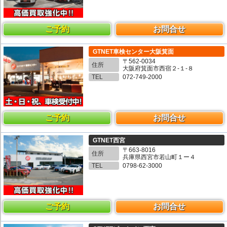
ご予約
お問合せ
GTNET車検センター大阪箕面
〒562-0034
住所
大阪府箕面市西宿２-１-８
TEL
072-749-2000
ご予約
お問合せ
GTNET西宮
〒663-8016
住所
兵庫県西宮市若山町１ー４
TEL
0798-62-3000
ご予約
お問合せ