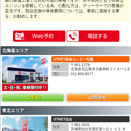
般の整備工場でも対応可能の車種ですが、水平対向と云う特殊な
エンジンを搭載している為、心配な方は、ディーラーでの整備が
妥当です。部品交換や車検費用については、事前に連絡する事
を、お勧めします。
北海道エリア
GTNET車検センター札幌
〒061-1278
住所
北海道北広島市大曲幸町２ー４ー１Ｂ
TEL
011-804-6577
ご予約
お問合せ
東北エリア
GTNET仙台
〒981-3201
住所
宮城県仙台市泉区泉ヶ丘１-１２-８