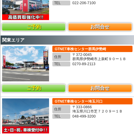
TEL
022-206-7100
ご予約
お問合せ
関東エリア
GTNET車検センター群馬伊勢崎
〒372-0045
住所
群馬県伊勢崎市上泉町９０ー１Ｂ
TEL
0270-89-2113
ご予約
お問合せ
GTNET車検センター埼玉川口
〒333-0866
住所
埼玉県川口市芝７２０９ー１Ｂ
TEL
048-499-3200