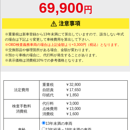
69,900
円
※重量税は新車登録から13年未満にて算出していますので、該当しない年式
の場合は下記より変更して車検費用を算出して下さい。
※OBD検査義務車両の場合は上記金額より+3,300円（税込）となります。
※交換部品や修理箇所がある場合、金額が変わります。
※預かり車検の場合に、代行料が発生することがあります。
※表示価格は消費税10%での参考価格となります。
重量税
￥32,800
法定費用
自賠責
￥17,650
印紙代
￥1,850
代行料
￥3,000
検査手数料
点検費用
￥13,000
消費税
消費税
￥1,600
13年未満の車両
車齢
13年経過～18年未満の車両