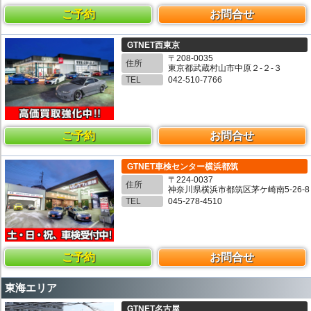
ご予約
お問合せ
GTNET西東京
〒208-0035
住所
東京都武蔵村山市中原２-２-３
TEL
042-510-7766
ご予約
お問合せ
GTNET車検センター横浜都筑
〒224-0037
住所
神奈川県横浜市都筑区茅ケ崎南5-26-8
TEL
045-278-4510
ご予約
お問合せ
東海エリア
GTNET名古屋