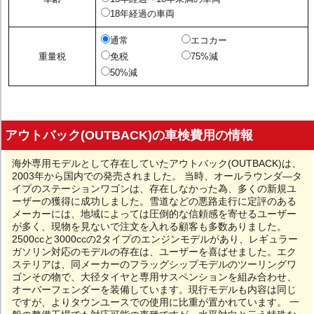
18年経過の車両
通常
エコカー
重量税
免税
75%減
50%減
アウトバック(OUTBACK)の車検費用の情報
海外専用モデルとして存在していたアウトバック(OUTBACK)は、
2003年から国内での発売されました。 当時、オールラウンダ―タ
イプのステーションワゴンは、存在しなかった為、多くの新規ユ
ーザーの獲得に成功しました。雪道などの悪路走行に定評のある
メーカーには、地域によっては圧倒的な信頼感を寄せるユーザー
が多く、現物を見ないで注文を入れる顧客も多数ありました。
2500ccと3000ccの2タイプのエンジンモデルがあり、レギュラー
ガソリン対応のモデルの存在は、ユーザーを喜ばせました。エク
ステリアは、同メーカーのフラッグシップモデルのツーリングワ
ゴンその物で、大径タイヤと専用サスペンションを組み合わせ、
オーバーフェンダーを装備しています。現行モデルも内容は同じ
ですが、よりタウンユースでの使用に比重が置かれています。 一