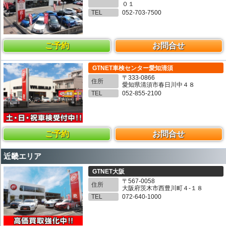
０１
TEL
052-703-7500
ご予約
お問合せ
GTNET車検センター愛知清須
〒333-0866
住所
愛知県清須市春日川中４８
TEL
052-855-2100
ご予約
お問合せ
近畿エリア
GTNET大阪
〒567-0058
住所
大阪府茨木市西豊川町４-１８
TEL
072-640-1000