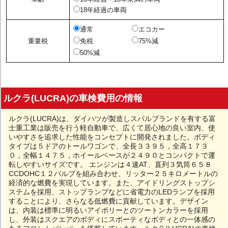
18年経過の車両
通常
エコカー
重量税
免税
75%減
50%減
ルクラ(LUCRA)の車検費用の情報
ルクラ(LUCRA)は、ダイハツが製造しスバルブランドを有する富
士重工業は販売を行う軽自動車で、広くて居心地の良い室内、使
いやすさを追求した性能をコンセプトに開発されました。ボディ
タイプは５ドアのトールワゴンで、全長３３９５，全高１７３
０，全幅１４７５，ホイールベースが２４９０とコンパクトで運
転しやすいサイズです。 エンジンは４速AT、直列３気筒６５８
CCDOHC１２バルブを組み合わせ、リッター２５キロメートルの
経済的な燃費を実現しています。また、アイドリングストップシ
ステムを採用、ストップランプなどに省電力のLEDランプを採用
することにより、さらなる低燃費に貢献しています。デザイン
は、内装は標準に明るいアイボリーとのツートンカラーを採用
し、外装はスクエアのボディにスポーティなボディとの一体感の