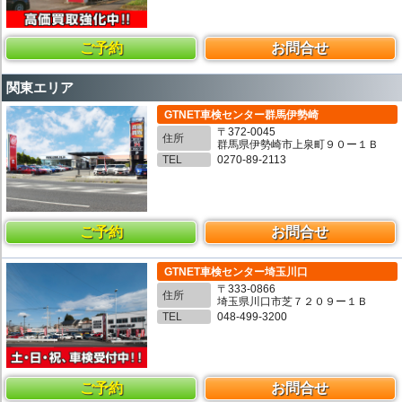
ご予約
お問合せ
関東エリア
GTNET車検センター群馬伊勢崎
〒372-0045
住所
群馬県伊勢崎市上泉町９０ー１Ｂ
TEL
0270-89-2113
ご予約
お問合せ
GTNET車検センター埼玉川口
〒333-0866
住所
埼玉県川口市芝７２０９ー１Ｂ
TEL
048-499-3200
ご予約
お問合せ