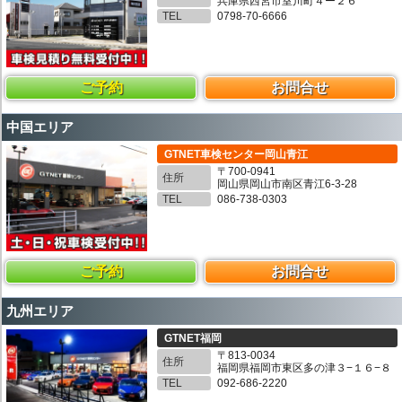
兵庫県西宮市室川町４ー２６
TEL
0798-70-6666
ご予約
お問合せ
中国エリア
GTNET車検センター岡山青江
〒700-0941
住所
岡山県岡山市南区青江6-3-28
TEL
086-738-0303
ご予約
お問合せ
九州エリア
GTNET福岡
〒813-0034
住所
福岡県福岡市東区多の津３−１６−８
TEL
092-686-2220