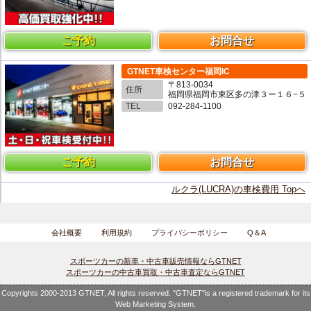
ご予約
お問合せ
GTNET車検センター福岡IC
〒813-0034
住所
福岡県福岡市東区多の津３ー１６−５
TEL
092-284-1100
ご予約
お問合せ
ルクラ(LUCRA)の車検費用 Topへ
会社概要
利用規約
プライバシーポリシー
Q＆A
スポーツカーの新車・中古車販売情報ならGTNET
スポーツカーの中古車買取・中古車査定ならGTNET
Copyrights 2000-2013 GTNET, All rights reserved. "GTNET"is a registered trademark for its
Web Marketing System.