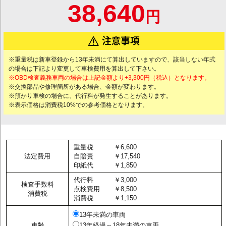
38,640
円
※重量税は新車登録から13年未満にて算出していますので、該当しない年式
の場合は下記より変更して車検費用を算出して下さい。
※OBD検査義務車両の場合は上記金額より+3,300円（税込）となります。
※交換部品や修理箇所がある場合、金額が変わります。
※預かり車検の場合に、代行料が発生することがあります。
※表示価格は消費税10%での参考価格となります。
重量税
￥6,600
法定費用
自賠責
￥17,540
印紙代
￥1,850
代行料
￥3,000
検査手数料
点検費用
￥8,500
消費税
消費税
￥1,150
13年未満の車両
車齢
13年経過～18年未満の車両