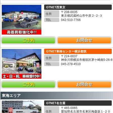
GTNET西東京
〒208-0035
住所
東京都武蔵村山市中原２-２-３
TEL
042-510-7766
ご予約
お問合せ
GTNET車検センター横浜都筑
〒224-0037
住所
神奈川県横浜市都筑区茅ケ崎南5-26-8
TEL
045-278-4510
ご予約
お問合せ
東海エリア
GTNET名古屋
〒465-0065
住所
愛知県名古屋市名東区梅森坂１-２０