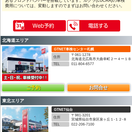
あるフロントバンパーを搭載しています。ルクラ(LUCRA)の車検
費用については、変動しますのでまずはお問い合わせください。
北海道エリア
GTNET車検センター札幌
〒061-1278
住所
北海道北広島市大曲幸町２ー４ー１Ｂ
TEL
011-804-6577
ご予約
お問合せ
東北エリア
GTNET仙台
〒981-3201
住所
宮城県仙台市泉区泉ヶ丘１-１２-８
TEL
022-206-7100