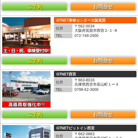
ご予約
お問合せ
GTNET車検センター大阪箕面
〒562-0034
住所
大阪府箕面市西宿２-１-８
TEL
072-749-2000
ご予約
お問合せ
GTNET西宮
〒663-8016
住所
兵庫県西宮市若山町１ー４
TEL
0798-62-3000
ご予約
お問合せ
GTNETピットイン西宮
〒662-0863
住所