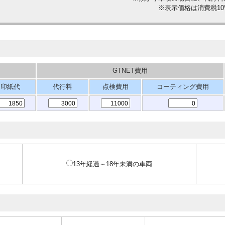
※表示価格は消費税1
GTNET費用
印紙代
代行料
点検費用
コーティング費用
13年経過～18年未満の車両