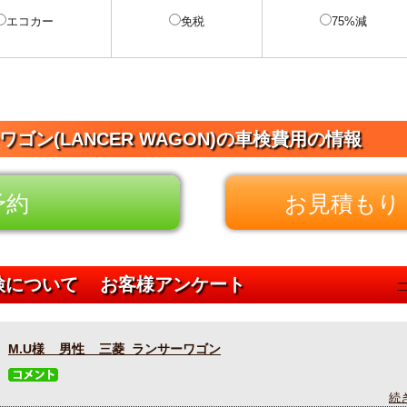
エコカー
免税
75%減
ワゴン(LANCER WAGON)の車検費用の情報
予約
お見積もり 
車検について お客様アンケート
M.U様 男性 三菱 ランサーワゴン
続