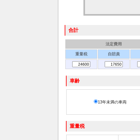
合計
法定費用
重量税
自賠責
車齢
13年未満の車両
重量税