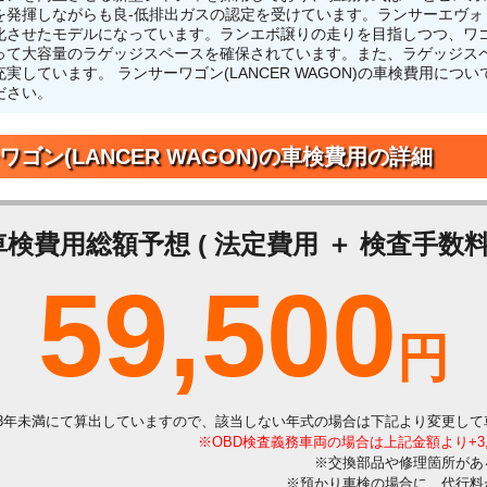
を発揮しながらも良‐低排出ガスの認定を受けています。ランサーエヴォ
化させたモデルになっています。ランエボ譲りの走りを目指しつつ、ワ
って大容量のラゲッジスペースを確保されています。また、ラゲッジス
しています。 ランサーワゴン(LANCER WAGON)の車検費用に
ださい。
ワゴン(LANCER WAGON)の車検費用の詳細
車検費用総額予想 ( 法定費用 ＋ 検査手数料 
59,500
円
3年未満にて算出していますので、該当しない年式の場合は下記より変更して
※OBD検査義務車両の場合は上記金額より+3
※交換部品や修理箇所があ
※預かり車検の場合に、代行料