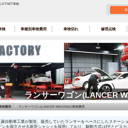
らGTNET車検
車
車検
車種別車検費用
車検切れ
修理点検
ランサーワゴン(LANCER 
車検費用
ランサーワゴン(LANCER WAGON)の車検費用
N)は三菱自動車工業が製造、販売していたランサーをベースにしたステー
ビンを両立させる新型シャシィを採用しており、駆動方式はFFとビスカ