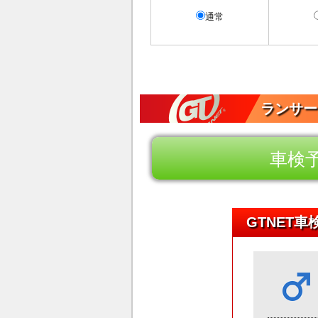
通常
ランサー
車検
GTNET