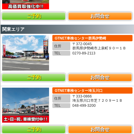
ご予約
お問合せ
関東エリア
GTNET車検センター群馬伊勢崎
〒372-0045
住所
群馬県伊勢崎市上泉町９０ー１Ｂ
TEL
0270-89-2113
ご予約
お問合せ
GTNET車検センター埼玉川口
〒333-0866
住所
埼玉県川口市芝７２０９ー１Ｂ
TEL
048-499-3200
ご予約
お問合せ