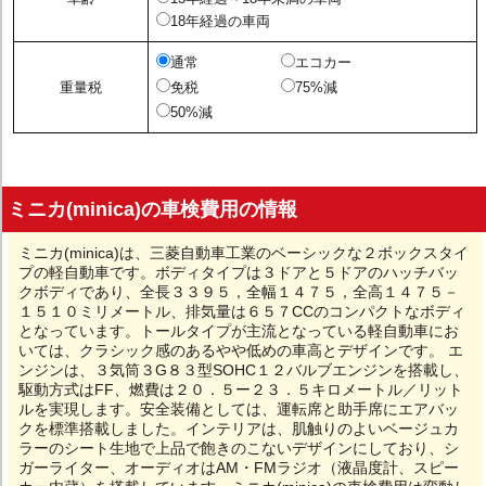
18年経過の車両
通常
エコカー
重量税
免税
75%減
50%減
ミニカ(minica)の車検費用の情報
ミニカ(minica)は、三菱自動車工業のベーシックな２ボックスタイ
プの軽自動車です。ボディタイプは３ドアと５ドアのハッチバッ
クボディであり、全長３３９５，全幅１４７５，全高１４７５－
１５１０ミリメートル、排気量は６５７CCのコンパクトなボディ
となっています。トールタイプが主流となっている軽自動車にお
いては、クラシック感のあるやや低めの車高とデザインです。 エ
ンジンは、３気筒３G８３型SOHC１２バルブエンジンを搭載し、
駆動方式はFF、燃費は２０．５ー２３．５キロメートル／リット
ルを実現します。安全装備としては、運転席と助手席にエアバッ
クを標準搭載しました。インテリアは、肌触りのよいベージュカ
ラーのシート生地で上品で飽きのこないデザインにしており、シ
ガーライター、オーディオはAM・FMラジオ（液晶度計、スピー