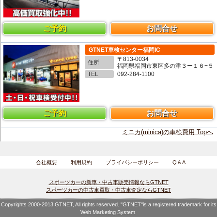
ご予約
お問合せ
GTNET車検センター福岡IC
〒813-0034
住所
福岡県福岡市東区多の津３ー１６−５
TEL
092-284-1100
ご予約
お問合せ
ミニカ(minica)の車検費用 Topへ
会社概要
利用規約
プライバシーポリシー
Q＆A
スポーツカーの新車・中古車販売情報ならGTNET
スポーツカーの中古車買取・中古車査定ならGTNET
Copyrights 2000-2013 GTNET, All rights reserved. "GTNET"is a registered trademark for its
Web Marketing System.