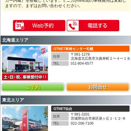
カー内蔵）を搭載しています。ミニカ(minica)の車検費用は変動し
ますので、まずはお問い合わせください。
北海道エリア
GTNET車検センター札幌
〒061-1278
住所
北海道北広島市大曲幸町２ー４ー１Ｂ
TEL
011-804-6577
ご予約
お問合せ
東北エリア
GTNET仙台
〒981-3201
住所
宮城県仙台市泉区泉ヶ丘１-１２-８
TEL
022-206-7100