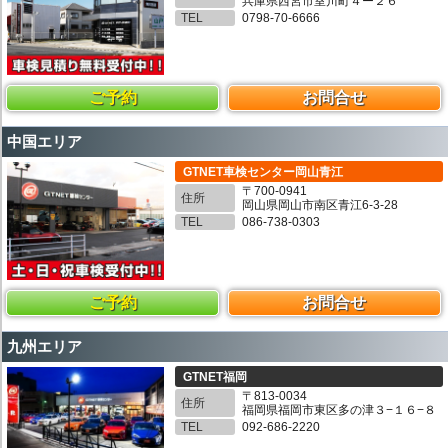
兵庫県西宮市室川町４ー２６
TEL
0798-70-6666
ご予約
お問合せ
中国エリア
GTNET車検センター岡山青江
〒700-0941
住所
岡山県岡山市南区青江6-3-28
TEL
086-738-0303
ご予約
お問合せ
九州エリア
GTNET福岡
〒813-0034
住所
福岡県福岡市東区多の津３−１６−８
TEL
092-686-2220