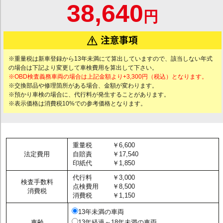
38,640
円
※重量税は新車登録から13年未満にて算出していますので、該当しない年式
の場合は下記より変更して車検費用を算出して下さい。
※OBD検査義務車両の場合は上記金額より+3,300円（税込）となります。
※交換部品や修理箇所がある場合、金額が変わります。
※預かり車検の場合に、代行料が発生することがあります。
※表示価格は消費税10%での参考価格となります。
重量税
￥6,600
法定費用
自賠責
￥17,540
印紙代
￥1,850
代行料
￥3,000
検査手数料
点検費用
￥8,500
消費税
消費税
￥1,150
13年未満の車両
車齢
13年経過～18年未満の車両