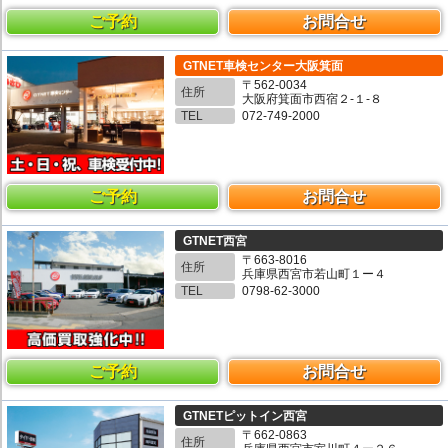
ご予約
お問合せ
GTNET車検センター大阪箕面
〒562-0034
住所
大阪府箕面市西宿２-１-８
TEL
072-749-2000
ご予約
お問合せ
GTNET西宮
〒663-8016
住所
兵庫県西宮市若山町１ー４
TEL
0798-62-3000
ご予約
お問合せ
GTNETピットイン西宮
〒662-0863
住所