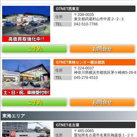
GTNET西東京
〒208-0035
住所
東京都武蔵村山市中原２-２-３
TEL
042-510-7766
ご予約
お問合せ
GTNET車検センター横浜都筑
〒224-0037
住所
神奈川県横浜市都筑区茅ケ崎南5-26-8
TEL
045-278-4510
ご予約
お問合せ
東海エリア
GTNET名古屋
〒465-0065
住所
愛知県名古屋市名東区梅森坂１-２０