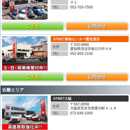
０１
TEL
052-703-7500
ご予約
お問合せ
GTNET車検センター愛知清須
〒333-0866
住所
愛知県清須市春日川中４８
TEL
052-855-2100
ご予約
お問合せ
近畿エリア
GTNET大阪
〒567-0058
住所
大阪府茨木市西豊川町４-１８
TEL
072-640-1000