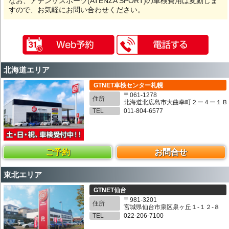
なお、アテンザスポーツ(ATENZA SPORT)の車検費用は変動しま
すので、お気軽にお問い合わせください。
北海道エリア
GTNET車検センター札幌
〒061-1278
住所
北海道北広島市大曲幸町２ー４ー１Ｂ
TEL
011-804-6577
ご予約
お問合せ
東北エリア
GTNET仙台
〒981-3201
住所
宮城県仙台市泉区泉ヶ丘１-１２-８
TEL
022-206-7100