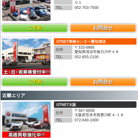
０１
TEL
052-703-7500
ご予約
お問合せ
GTNET車検センター愛知清須
〒333-0866
住所
愛知県清須市春日川中４８
TEL
052-855-2100
ご予約
お問合せ
近畿エリア
GTNET大阪
〒567-0058
住所
大阪府茨木市西豊川町４-１８
TEL
072-640-1000