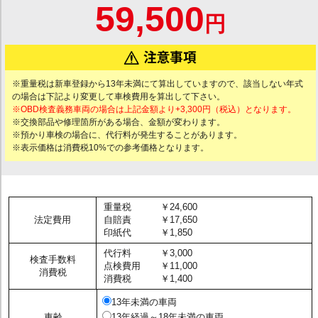
59,500
円
※重量税は新車登録から13年未満にて算出していますので、該当しない年式
の場合は下記より変更して車検費用を算出して下さい。
※OBD検査義務車両の場合は上記金額より+3,300円（税込）となります。
※交換部品や修理箇所がある場合、金額が変わります。
※預かり車検の場合に、代行料が発生することがあります。
※表示価格は消費税10%での参考価格となります。
重量税
￥24,600
法定費用
自賠責
￥17,650
印紙代
￥1,850
代行料
￥3,000
検査手数料
点検費用
￥11,000
消費税
消費税
￥1,400
13年未満の車両
車齢
13年経過～18年未満の車両