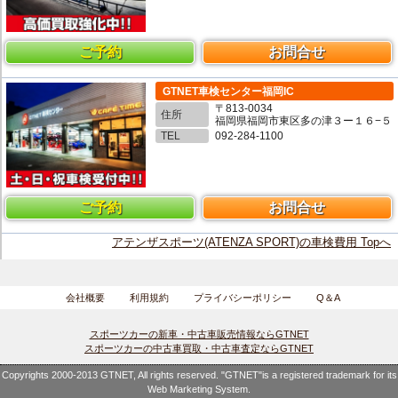
ご予約
お問合せ
GTNET車検センター福岡IC
〒813-0034
住所
福岡県福岡市東区多の津３ー１６−５
TEL
092-284-1100
ご予約
お問合せ
アテンザスポーツ(ATENZA SPORT)の車検費用 Topへ
会社概要
利用規約
プライバシーポリシー
Q＆A
スポーツカーの新車・中古車販売情報ならGTNET
スポーツカーの中古車買取・中古車査定ならGTNET
Copyrights 2000-2013 GTNET, All rights reserved. "GTNET"is a registered trademark for its
Web Marketing System.