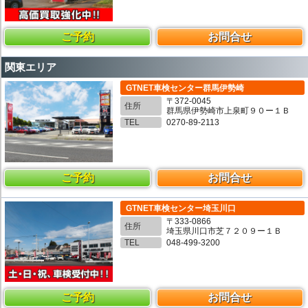
ご予約
お問合せ
関東エリア
GTNET車検センター群馬伊勢崎
〒372-0045
住所
群馬県伊勢崎市上泉町９０ー１Ｂ
TEL
0270-89-2113
ご予約
お問合せ
GTNET車検センター埼玉川口
〒333-0866
住所
埼玉県川口市芝７２０９ー１Ｂ
TEL
048-499-3200
ご予約
お問合せ