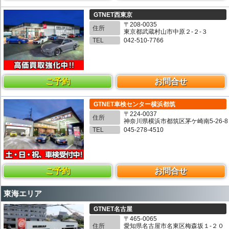
GTNET西東京
〒208-0035
住所
東京都武蔵村山市中原２-２-３
TEL
042-510-7766
ご予約
お問合せ
GTNET車検センター横浜都筑
〒224-0037
住所
神奈川県横浜市都筑区茅ケ崎南5-26-8
TEL
045-278-4510
ご予約
お問合せ
東海エリア
GTNET名古屋
〒465-0065
住所
愛知県名古屋市名東区梅森坂１-２０