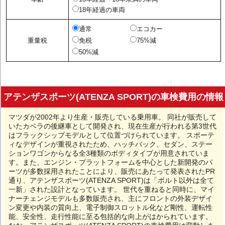
18年経過の車両
通常
エコカー
重量税
免税
75%減
50%減
アテンザスポーツ(ATENZA SPORT)の車検費用の情報
マツダが2002年より生産・販売している乗用車。 同社が販売して
いたカベラの後継車として開発され、現在生産が行われる第3世代
はフラックシップモデルとして位置づけられています。 スポーテ
ィなデザインが重視されたため、ハッチバック、セダン、ステー
ションワゴンからなる全3種類のボディタイプが用意されていま
す。また、エンジン・プラットフォームを中心とした新開発のパ
ーツが多数採用されたことにより、販売にあたって発表されたPR
通り、アテンザスポーツ(ATENZA SPORT)は「ボルト以外は全て
一新」された設計となっています。 世代を重ねると同時に、マイ
ナーチェンジモデルも多数販売され、主にフロントの外装デザイ
ン変更や内装の質向上、電子制御スロットル化など剛性、運転性
能、安全性、走行性能に至る包括的な向上がはかられています。