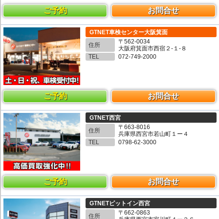
ご予約
お問合せ
GTNET車検センター大阪箕面
〒562-0034
住所
大阪府箕面市西宿２-１-８
TEL
072-749-2000
ご予約
お問合せ
GTNET西宮
〒663-8016
住所
兵庫県西宮市若山町１ー４
TEL
0798-62-3000
ご予約
お問合せ
GTNETピットイン西宮
〒662-0863
住所