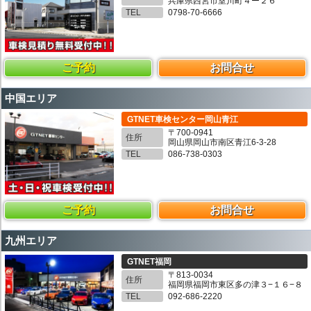
兵庫県西宮市室川町４ー２６
TEL
0798-70-6666
ご予約
お問合せ
中国エリア
GTNET車検センター岡山青江
〒700-0941
住所
岡山県岡山市南区青江6-3-28
TEL
086-738-0303
ご予約
お問合せ
九州エリア
GTNET福岡
〒813-0034
住所
福岡県福岡市東区多の津３−１６−８
TEL
092-686-2220