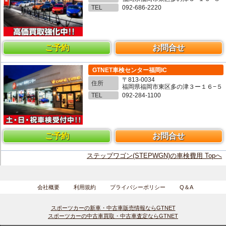
TEL
092-686-2220
ご予約
お問合せ
GTNET車検センター福岡IC
〒813-0034
住所
福岡県福岡市東区多の津３ー１６−５
TEL
092-284-1100
ご予約
お問合せ
ステップワゴン(STEPWGN)の車検費用 Topへ
会社概要
利用規約
プライバシーポリシー
Q＆A
スポーツカーの新車・中古車販売情報ならGTNET
スポーツカーの中古車買取・中古車査定ならGTNET