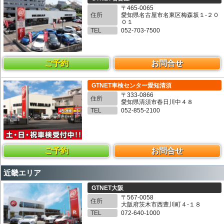
〒465-0065
住所
愛知県名古屋市名東区梅森坂１-２０
０１
TEL
052-703-7500
ご予約
お問合せ
GTNET車検センター愛知清須
〒333-0866
住所
愛知県清須市春日川中４８
TEL
052-855-2100
ご予約
お問合せ
近畿エリア
GTNET大阪
〒567-0058
住所
大阪府茨木市西豊川町４-１８
TEL
072-640-1000