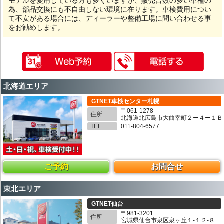
モデルを愛用している方も多くいますが、販売台数の多い車種の
為、部品交換にも不自由しない環境に在ります。車検費用につい
て不安がある場合には、ディーラーや整備工場に問い合わせる事
をお勧めします。
北海道エリア
GTNET車検センター札幌
〒061-1278
住所
北海道北広島市大曲幸町２ー４ー１Ｂ
TEL
011-804-6577
ご予約
お問合せ
東北エリア
GTNET仙台
〒981-3201
住所
宮城県仙台市泉区泉ヶ丘１-１２-８