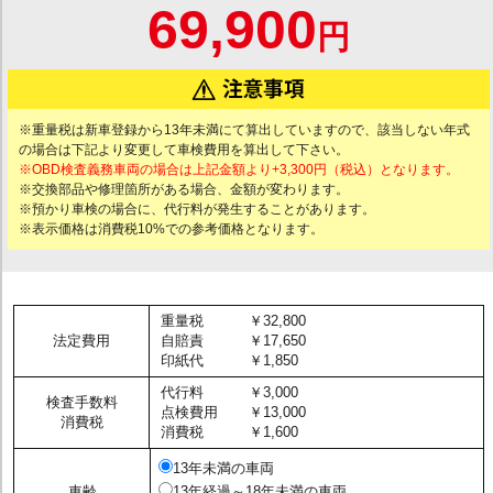
69,900
円
※重量税は新車登録から13年未満にて算出していますので、該当しない年式
の場合は下記より変更して車検費用を算出して下さい。
※OBD検査義務車両の場合は上記金額より+3,300円（税込）となります。
※交換部品や修理箇所がある場合、金額が変わります。
※預かり車検の場合に、代行料が発生することがあります。
※表示価格は消費税10%での参考価格となります。
重量税
￥32,800
法定費用
自賠責
￥17,650
印紙代
￥1,850
代行料
￥3,000
検査手数料
点検費用
￥13,000
消費税
消費税
￥1,600
13年未満の車両
車齢
13年経過～18年未満の車両