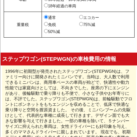
18年経過の車両
通常
エコカー
重量税
免税
75%減
50%減
ステップワゴン(STEPWGN)の車検費用の情報
1996年に初期型が発売されたステップワゴン(STEPWGN)は、フ
ァミリー向けに開発されたミニバンです。当時は、大人数で利用
できるミニバンは、商用車ベースの車両が殆どで、快適性や動力
性能では家庭向けとしては、不向きでした。座席の下にエンジン
があり、後輪駆動で乗り降りも不便で、小さな子供やお年寄りに
は、不評でした。ステップワゴン(STEPWGN)は、前輪駆動でフロ
ントにボンネットをもちエンジンを収めることで、低床で快適な
乗り降りと空間を膣原資ました。 その後、ミニバンブームの先駆
けとして、代表的な車種に成長して行きます。デザイン面でも大
きな影響を与えて行きました。一部の車種を除いて、５ナンバー
サイズに抑えられた車両は、女性ドライバーにも好印象を与え、
多くのママさんドライバーに親しまれています。 現在でも、初期