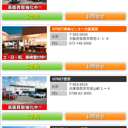
ご予約
お問合せ
GTNET車検センター大阪箕面
〒562-0034
住所
大阪府箕面市西宿２-１-８
TEL
072-749-2000
ご予約
お問合せ
GTNET西宮
〒663-8016
住所
兵庫県西宮市若山町１ー４
TEL
0798-62-3000
ご予約
お問合せ