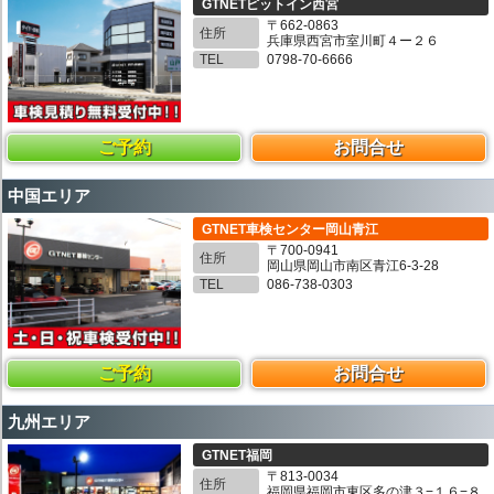
GTNETピットイン西宮
〒662-0863
住所
兵庫県西宮市室川町４ー２６
TEL
0798-70-6666
ご予約
お問合せ
中国エリア
GTNET車検センター岡山青江
〒700-0941
住所
岡山県岡山市南区青江6-3-28
TEL
086-738-0303
ご予約
お問合せ
九州エリア
GTNET福岡
〒813-0034
住所
福岡県福岡市東区多の津３−１６−８