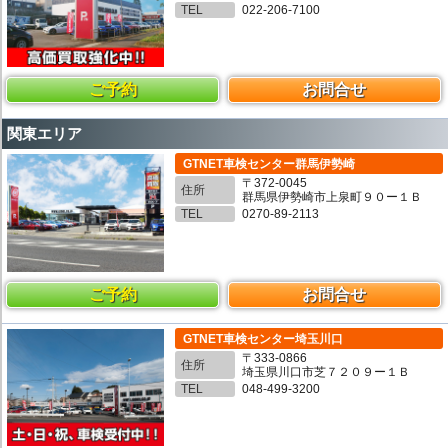
TEL
022-206-7100
ご予約
お問合せ
関東エリア
GTNET車検センター群馬伊勢崎
〒372-0045
住所
群馬県伊勢崎市上泉町９０ー１Ｂ
TEL
0270-89-2113
ご予約
お問合せ
GTNET車検センター埼玉川口
〒333-0866
住所
埼玉県川口市芝７２０９ー１Ｂ
TEL
048-499-3200