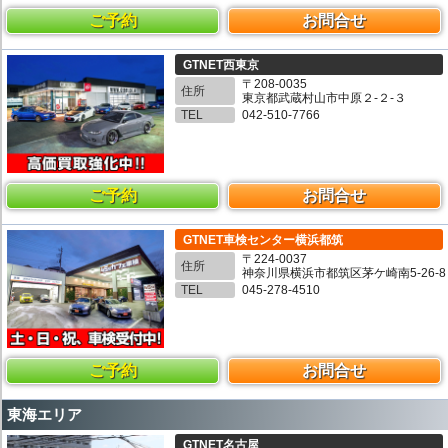
ご予約
お問合せ
GTNET西東京
〒208-0035
住所
東京都武蔵村山市中原２-２-３
TEL
042-510-7766
ご予約
お問合せ
GTNET車検センター横浜都筑
〒224-0037
住所
神奈川県横浜市都筑区茅ケ崎南5-26-8
TEL
045-278-4510
ご予約
お問合せ
東海エリア
GTNET名古屋