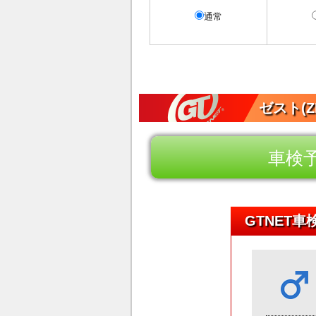
通常
ゼスト(
車検
GTNET