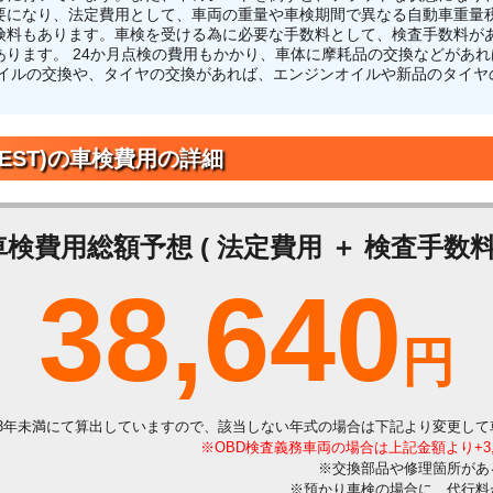
要になり、法定費用として、車両の重量や車検期間で異なる自動車重量
険料もあります。車検を受ける為に必要な手数料として、検査手数料があ
あります。 24か月点検の費用もかかり、車体に摩耗品の交換などがあ
オイルの交換や、タイヤの交換があれば、エンジンオイルや新品のタイヤ
ZEST)の車検費用の詳細
車検費用総額予想 ( 法定費用 ＋ 検査手数料 
38,640
円
3年未満にて算出していますので、該当しない年式の場合は下記より変更して
※OBD検査義務車両の場合は上記金額より+3
※交換部品や修理箇所があ
※預かり車検の場合に、代行料