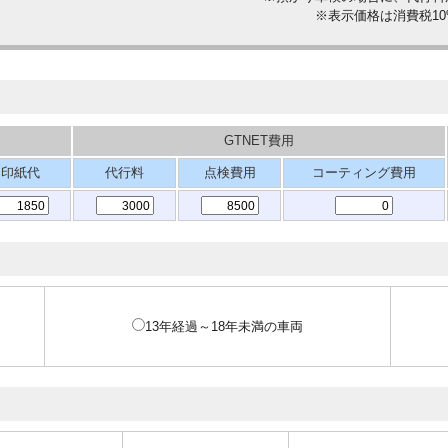
※表示価格は消費税1
GTNET費用
印紙代
代行料
点検費用
コーティング費用
13年経過～18年未満の車両