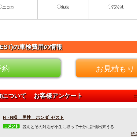
エコカー
免税
75%減
ZEST)の車検費用の情報
予約
お見積もり 
車検について お客様アンケート
H・N様 男性 ホンダ ゼスト
説明とその対応が小生に取って十分に評価出来うる
続