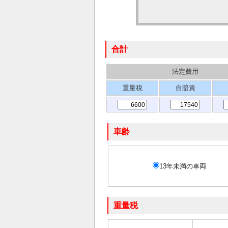
合計
法定費用
重量税
自賠責
車齢
13年未満の車両
重量税