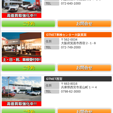
TEL
072-640-1000
ご予約
お問合せ
GTNET車検センター大阪箕面
〒562-0034
住所
大阪府箕面市西宿２-１-８
TEL
072-749-2000
ご予約
お問合せ
GTNET西宮
〒663-8016
住所
兵庫県西宮市若山町１ー４
TEL
0798-62-3000
ご予約
お問合せ