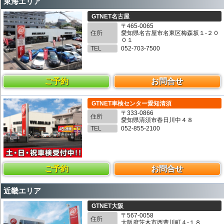
東海エリア
GTNET名古屋
〒465-0065
住所
愛知県名古屋市名東区梅森坂１-２０
０１
TEL
052-703-7500
ご予約
お問合せ
GTNET車検センター愛知清須
〒333-0866
住所
愛知県清須市春日川中４８
TEL
052-855-2100
ご予約
お問合せ
近畿エリア
GTNET大阪
〒567-0058
住所
大阪府茨木市西豊川町４-１８