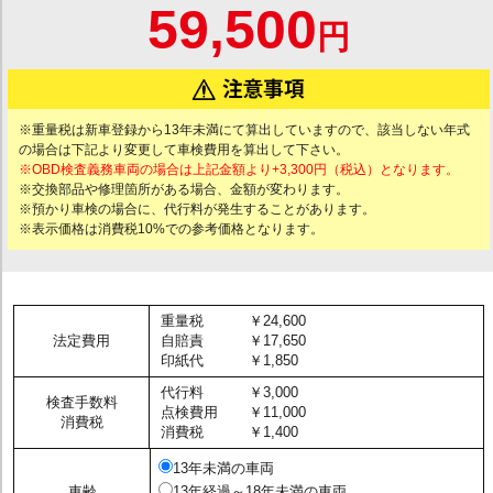
59,500
円
※重量税は新車登録から13年未満にて算出していますので、該当しない年式
の場合は下記より変更して車検費用を算出して下さい。
※OBD検査義務車両の場合は上記金額より+3,300円（税込）となります。
※交換部品や修理箇所がある場合、金額が変わります。
※預かり車検の場合に、代行料が発生することがあります。
※表示価格は消費税10%での参考価格となります。
重量税
￥24,600
法定費用
自賠責
￥17,650
印紙代
￥1,850
代行料
￥3,000
検査手数料
点検費用
￥11,000
消費税
消費税
￥1,400
13年未満の車両
車齢
13年経過～18年未満の車両