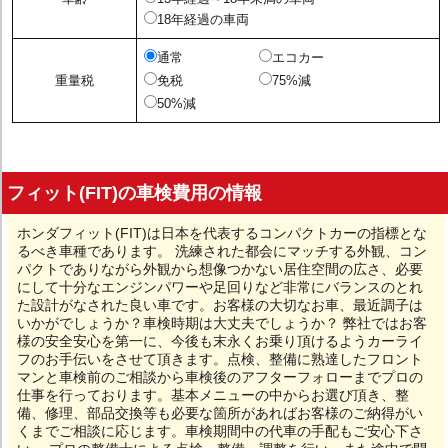
18年経過の車両
通常
エコカー
重量税
免税
75%減
50%減
フィット(FIT)の車検費用の情報
ホンダフィット(FIT)は日本を代表するコンパクトカーの指標とな
るべき車種であります。 洗練された都会にマッチする外観、コン
パクトでありながら外観から想像つかない居住空間の広さ、必要
にして十分なエンジンパワーや足回りなど非常にバランスのとれ
た設計がなされた良い車です。お客様の大切なお車、最近調子は
いかがでしょうか？車検時期は大丈夫でしょうか？ 弊社ではお客
様の安全安心を第一に、今後も末永くお乗り頂けるようカーライ
フのお手伝いをさせて頂きます。点検、整備に熟達したフロント
マンと車検前のご相談から車検後のアフターフォローまでプロの
仕事を行っております。基本メニューの中からお選び頂き、整
備、修理、部品交換等も必要な箇所があればお客様のご納得がい
くまでご相談に応じます。車検期間中の代車の手配もご安心下さ