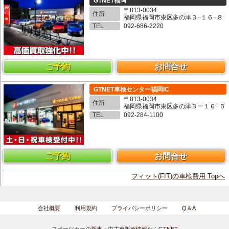
GTNET福岡
〒813-0034
住所
福岡県福岡市東区多の津３−１６−８
TEL
092-686-2220
ご予約
お問合せ
GTNET車検センター福岡IC
〒813-0034
住所
福岡県福岡市東区多の津３ー１６−５
TEL
092-284-1100
ご予約
お問合せ
フィット(FIT)の車検費用 Topへ
会社概要
利用規約
プライバシーポリシー
Q＆A
スポーツカーの新車・中古車販売情報ならGTNET