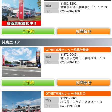
〒981-3201
住所
宮城県仙台市泉区泉ヶ丘１-１２-８
TEL
022-206-7100
ご予約
お問合せ
関東エリア
GTNET車検センター群馬伊勢崎
〒372-0045
住所
群馬県伊勢崎市上泉町９０ー１Ｂ
TEL
0270-89-2113
ご予約
お問合せ
GTNET車検センター埼玉川口
〒333-0866
住所
埼玉県川口市芝７２０９ー１Ｂ
TEL
048-499-3200