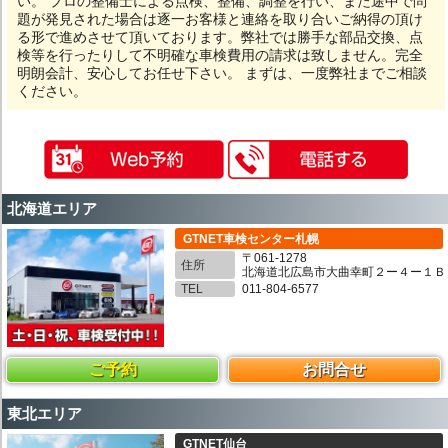
い。 プロの整備士による点検、整備、調整を行い、また途中で問
題が発見された場合は逐一お客様と連絡を取り合いご納得の頂け
る形で進めさせて頂いております。弊社では勝手な部品交換、点
検等を行ったりして不明確な車検費用の請求は致しません。完全
明朗会計、安心してお任せ下さい。 まずは、一度弊社までご相談
ください。
北海道エリア
GTNET車検センター札幌
〒061-1278
住所
北海道北広島市大曲幸町２ー４ー１Ｂ
TEL
011-804-6577
ご予約
お問合せ
東北エリア
GTNET仙台