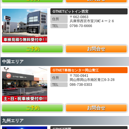
GTNETピットイン西宮
〒662-0863
住所
兵庫県西宮市室川町４ー２６
TEL
0798-70-6666
ご予約
お問合せ
中国エリア
GTNET車検センター岡山青江
〒700-0941
住所
岡山県岡山市南区青江6-3-28
TEL
086-738-0303
ご予約
お問合せ
九州エリア