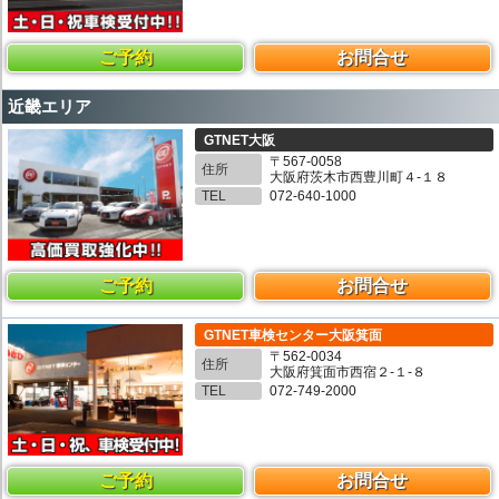
ご予約
お問合せ
近畿エリア
GTNET大阪
〒567-0058
住所
大阪府茨木市西豊川町４-１８
TEL
072-640-1000
ご予約
お問合せ
GTNET車検センター大阪箕面
〒562-0034
住所
大阪府箕面市西宿２-１-８
TEL
072-749-2000
ご予約
お問合せ