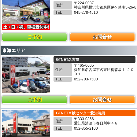
〒224-0037
住所
神奈川県横浜市都筑区茅ケ崎南5-26-8
TEL
045-278-4510
ご予約
お問合せ
東海エリア
GTNET名古屋
〒465-0065
住所
愛知県名古屋市名東区梅森坂１-２０
０１
TEL
052-703-7500
ご予約
お問合せ
GTNET車検センター愛知清須
〒333-0866
住所
愛知県清須市春日川中４８
TEL
052-855-2100