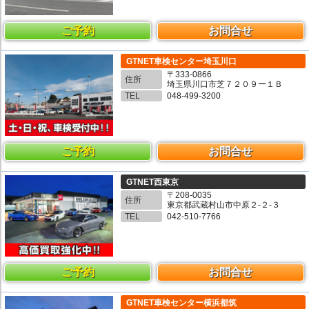
ご予約
お問合せ
GTNET車検センター埼玉川口
〒333-0866
住所
埼玉県川口市芝７２０９ー１Ｂ
TEL
048-499-3200
ご予約
お問合せ
GTNET西東京
〒208-0035
住所
東京都武蔵村山市中原２-２-３
TEL
042-510-7766
ご予約
お問合せ
GTNET車検センター横浜都筑