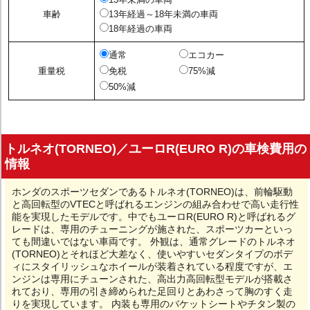
車齢
13年経過～18年未満の車両
18年経過の車両
通常
エコカー
重量税
免税
75%減
50%減
トルネオ(TORNEO)／ユーロR(EURO R)の車検費用の
情報
ホンダのスポーツセダンであるトルネオ(TORNEO)は、前輪駆動
と高回転型のVTECと呼ばれるエンジンの組み合わせで高い走行性
能を実現したモデルです。中でもユーロR(EURO R)と呼ばれるグ
レードは、専用のチューニングが施された、スポーツカーといっ
ても間違いではない車両です。 外観は、通常グレードのトルネオ
(TORNEO)とそれほど大差なく、使いやすいセダンタイプのボデ
ィにスタイリッシュなホイールが装着されている程度ですが、エ
ンジンは専用にチューンされた、高出力高回転型モデルが搭載さ
れており、専用の引き締められた足回りとあわさって胸のすく走
りを実現しています。 内装も専用のバケットシートやチタン製の