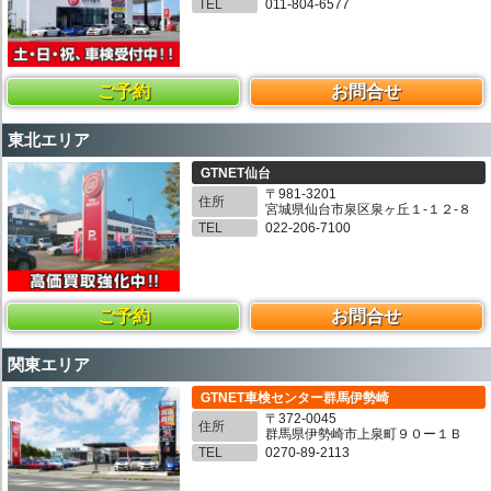
TEL
011-804-6577
ご予約
お問合せ
東北エリア
GTNET仙台
〒981-3201
住所
宮城県仙台市泉区泉ヶ丘１-１２-８
TEL
022-206-7100
ご予約
お問合せ
関東エリア
GTNET車検センター群馬伊勢崎
〒372-0045
住所
群馬県伊勢崎市上泉町９０ー１Ｂ
TEL
0270-89-2113