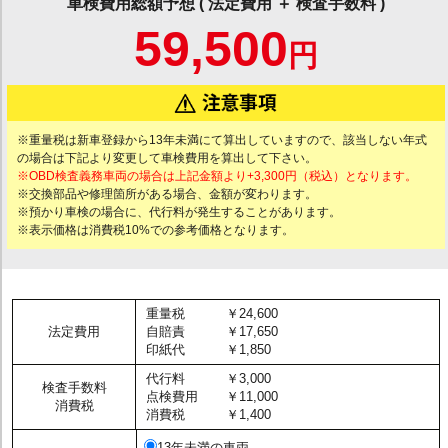
車検費用総額予想 ( 法定費用 ＋ 検査手数料 )
59,500
円
※重量税は新車登録から13年未満にて算出していますので、該当しない年式
の場合は下記より変更して車検費用を算出して下さい。
※OBD検査義務車両の場合は上記金額より+3,300円（税込）となります。
※交換部品や修理箇所がある場合、金額が変わります。
※預かり車検の場合に、代行料が発生することがあります。
※表示価格は消費税10%での参考価格となります。
重量税
￥24,600
法定費用
自賠責
￥17,650
印紙代
￥1,850
代行料
￥3,000
検査手数料
点検費用
￥11,000
消費税
消費税
￥1,400
13年未満の車両