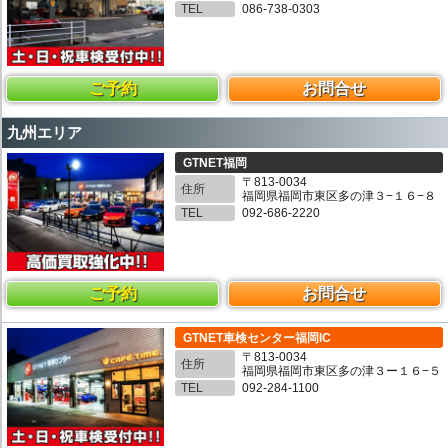
TEL
086-738-0303
ご予約
お問合せ
九州エリア
GTNET福岡
〒813-0034
住所
福岡県福岡市東区多の津３−１６−８
TEL
092-686-2220
ご予約
お問合せ
GTNET車検センター福岡IC
〒813-0034
住所
福岡県福岡市東区多の津３ー１６−５
TEL
092-284-1100