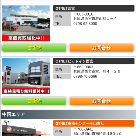
GTNET西宮
〒663-8016
住所
兵庫県西宮市若山町１ー４
TEL
0798-62-3000
ご予約
お問合せ
GTNETピットイン西宮
〒662-0863
住所
兵庫県西宮市室川町４ー２６
TEL
0798-70-6666
ご予約
お問合せ
中国エリア
GTNET車検センター岡山青江
〒700-0941
住所
岡山県岡山市南区青江6-3-28