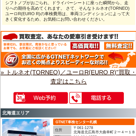
シフトノブがおごられ、ドライバーシートに座った瞬間から、走
りへの期待を高めてくれます。 さて、そんなトルネオ(TORNEO)
ユーロR(EURO R)の車検費用は、車両コンディションによって大
きく変化するため、お気軽にお問い合わせください。
» トルネオ(TORNEO)／ユーロR(EURO R)"買取
査定はこちら
北海道エリア
GTNET車検センター札幌
〒061-1278
住所
北海道北広島市大曲幸町２ー４ー１Ｂ