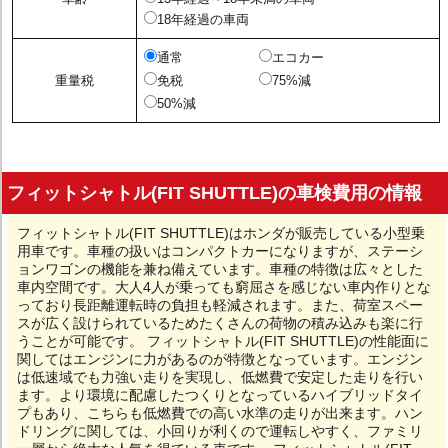
18年経過の車両
通常
エコカー
重量税
免税
75%減
50%減
フィットシャトル(FIT SHUTTLE)の車検費用の情報
フィットシャトル(FIT SHUTTLE)はホンダが販売している小型乗
用車です。車種の扱いはコンパクトカーになりますが、ステーシ
ョンワゴンの機能を兼ね備えています。車種の特徴は広々とした
車内空間です。大人4人が乗っても窮屈さを感じない車内作りとな
っており長距離運転時の負担も軽減されます。また、荷室スペー
スが広く設けられているためたくさんの荷物の積み込みも楽に行
うことが可能です。 フィットシャトル(FIT SHUTTLE)の性能面に
関してはエンジンに力があるのが特徴となっています。エンジン
は低速域でも力強い走りを実現し、低燃費で安定した走りを行い
ます。より環境に配慮したつくりとなっているハイブリッドタイ
プもあり、こちらも低燃費での高い水準の走りが出来ます。ハン
ドリングに関しては、小回りが利くので運転しやすく、ファミリ