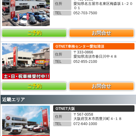
住所
愛知県名古屋市名東区梅森坂１-２０
０１
TEL
052-703-7500
ご予約
お問合せ
GTNET車検センター愛知清須
〒333-0866
住所
愛知県清須市春日川中４８
TEL
052-855-2100
ご予約
お問合せ
近畿エリア
GTNET大阪
〒567-0058
住所
大阪府茨木市西豊川町４-１８
TEL
072-640-1000