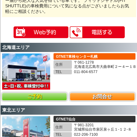
ー層から絶大な人気を得ている車です。 フィットシャトル(FIT
SHUTTLE)の車検費用について気になる点がございましたらお気
軽にご相談ください。
北海道エリア
GTNET車検センター札幌
〒061-1278
住所
北海道北広島市大曲幸町２ー４ー１Ｂ
TEL
011-804-6577
ご予約
お問合せ
東北エリア
GTNET仙台
〒981-3201
住所
宮城県仙台市泉区泉ヶ丘１-１２-８
TEL
022-206-7100