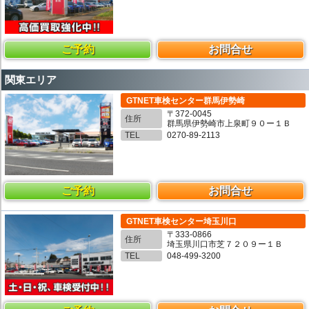
ご予約
お問合せ
関東エリア
GTNET車検センター群馬伊勢崎
〒372-0045
住所
群馬県伊勢崎市上泉町９０ー１Ｂ
TEL
0270-89-2113
ご予約
お問合せ
GTNET車検センター埼玉川口
〒333-0866
住所
埼玉県川口市芝７２０９ー１Ｂ
TEL
048-499-3200