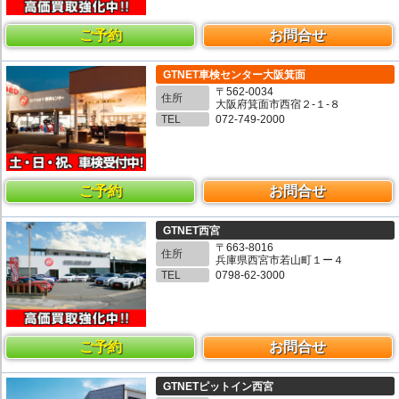
ご予約
お問合せ
GTNET車検センター大阪箕面
〒562-0034
住所
大阪府箕面市西宿２-１-８
TEL
072-749-2000
ご予約
お問合せ
GTNET西宮
〒663-8016
住所
兵庫県西宮市若山町１ー４
TEL
0798-62-3000
ご予約
お問合せ
GTNETピットイン西宮