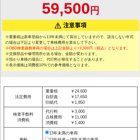
59,500
円
※重量税は新車登録から13年未満にて算出していますので、該当しない年式
の場合は下記より変更して車検費用を算出して下さい。
※OBD検査義務車両の場合は上記金額より+3,300円（税込）となります。
※交換部品や修理箇所がある場合、金額が変わります。
※預かり車検の場合に、代行料が発生することがあります。
※表示価格は消費税10%での参考価格となります。
重量税
￥24,600
法定費用
自賠責
￥17,650
印紙代
￥1,850
代行料
￥3,000
検査手数料
点検費用
￥11,000
消費税
消費税
￥1,400
13年未満の車両
車齢
13年経過～18年未満の車両