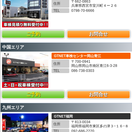
〒662-0863
住所
兵庫県西宮市室川町４ー２６
TEL
0798-70-6666
ご予約
お問合せ
中国エリア
GTNET車検センター岡山青江
〒700-0941
住所
岡山県岡山市南区青江6-3-28
TEL
086-738-0303
ご予約
お問合せ
九州エリア
GTNET福岡
〒813-0034
住所
福岡県福岡市東区多の津３−１６−８
TEL
092-686-2220