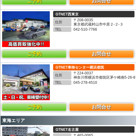
ご予約
お問合せ
GTNET西東京
〒208-0035
住所
東京都武蔵村山市中原２-２-３
TEL
042-510-7766
ご予約
お問合せ
GTNET車検センター横浜都筑
〒224-0037
住所
神奈川県横浜市都筑区茅ケ崎南5-26-8
TEL
045-278-4510
ご予約
お問合せ
東海エリア
GTNET名古屋
〒465-0065