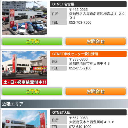
GTNET名古屋
〒465-0065
住所
愛知県名古屋市名東区梅森坂１-２０
０１
TEL
052-703-7500
ご予約
お問合せ
GTNET車検センター愛知清須
〒333-0866
住所
愛知県清須市春日川中４８
TEL
052-855-2100
ご予約
お問合せ
近畿エリア
GTNET大阪
〒567-0058
住所
大阪府茨木市西豊川町４-１８
TEL
072-640-1000