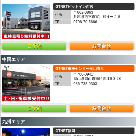
GTNETピットイン西宮
〒662-0863
住所
兵庫県西宮市室川町４ー２６
TEL
0798-70-6666
ご予約
お問合せ
中国エリア
GTNET車検センター岡山青江
〒700-0941
住所
岡山県岡山市南区青江6-3-28
TEL
086-738-0303
ご予約
お問合せ
九州エリア
GTNET福岡