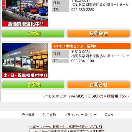
〒813-0034
住所
福岡県福岡市東区多の津３−１６−８
TEL
092-686-2220
ご予約
お問合せ
GTNET車検センター福岡IC
〒813-0034
住所
福岡県福岡市東区多の津３ー１６−５
TEL
092-284-1100
ご予約
お問合せ
バモスホビオ（VAMOS HOBIO)の車検費用 Topへ
会社概要
利用規約
プライバシーポリシー
Q＆A
スポーツカーの新車・中古車販売情報ならGTNET
スポーツカーの中古車買取・中古車査定ならGTNET