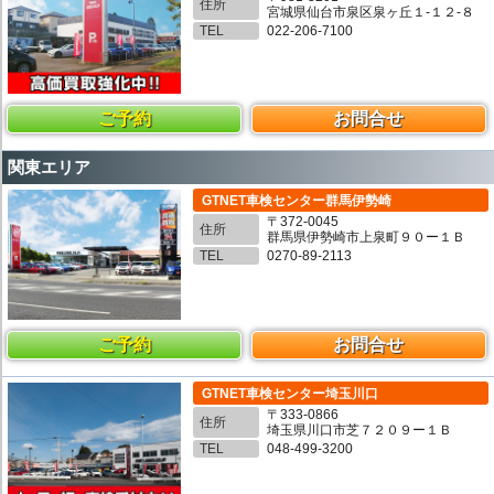
住所
宮城県仙台市泉区泉ヶ丘１-１２-８
TEL
022-206-7100
ご予約
お問合せ
関東エリア
GTNET車検センター群馬伊勢崎
〒372-0045
住所
群馬県伊勢崎市上泉町９０ー１Ｂ
TEL
0270-89-2113
ご予約
お問合せ
GTNET車検センター埼玉川口
〒333-0866
住所
埼玉県川口市芝７２０９ー１Ｂ
TEL
048-499-3200