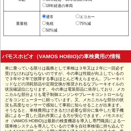
18年経過の車両
通常
エコカー
重量税
免税
75%減
50%減
バモスホビオ（VAMOS HOBIO)の車検費用の情報
車に乗っている限りは義務として車検は３年又は２年に一回必ず
受けなければならないのですが、今の車は性能が向上しているの
で３年や２年で故障する事はほとんど考えらません。ブレーキパ
ッドなどの消耗部品や定期交換が推奨されるなブレーキオイルの
状況確認位になります。 今の車は電装部品に依存しており、メカ
ニカルな部分よりも電子制御エンジンやブレーキコントロールな
どをコンピューターに頼っています。又、メカニカルな部分の状
況も高度なセンサーで感知して事前に知らせることが出来ます。
そうなると、車検費用はできるだけ必要な部分に集中した電子機
器による一貫した流れ作業による方が安心できます。バモスホビ
オ（VAMOS HOBIO)は最新の検査機器を導入し専門職員による一
環車検システムを導入しているので車を自社車検場に持ち込んで