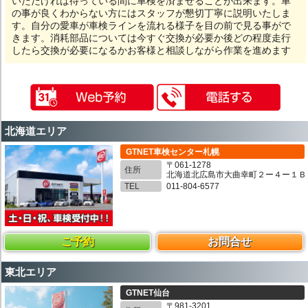
いただければ待っている間に車検を済ませることが出来ます。車
の事が良くわからない方にはスタッフが懇切丁寧に説明いたしま
す。自分の愛車が車検ラインを流れる様子を目の前で見る事がで
きます。消耗部品については今すぐ交換が必要か後どの程度走行
したら交換が必要になるかお客様と相談しながら作業を進めます
北海道エリア
GTNET車検センター札幌
〒061-1278
住所
北海道北広島市大曲幸町２ー４ー１Ｂ
TEL
011-804-6577
ご予約
お問合せ
東北エリア
GTNET仙台
〒981-3201