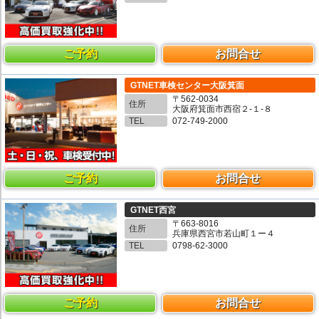
ご予約
お問合せ
GTNET車検センター大阪箕面
〒562-0034
住所
大阪府箕面市西宿２-１-８
TEL
072-749-2000
ご予約
お問合せ
GTNET西宮
〒663-8016
住所
兵庫県西宮市若山町１ー４
TEL
0798-62-3000
ご予約
お問合せ