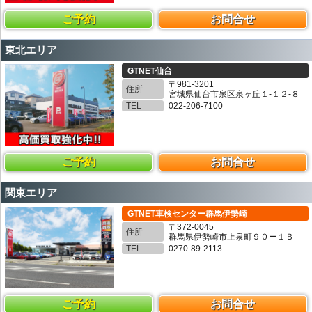
ご予約
お問合せ
東北エリア
GTNET仙台
〒981-3201
住所
宮城県仙台市泉区泉ヶ丘１-１２-８
TEL
022-206-7100
ご予約
お問合せ
関東エリア
GTNET車検センター群馬伊勢崎
〒372-0045
住所
群馬県伊勢崎市上泉町９０ー１Ｂ
TEL
0270-89-2113
ご予約
お問合せ