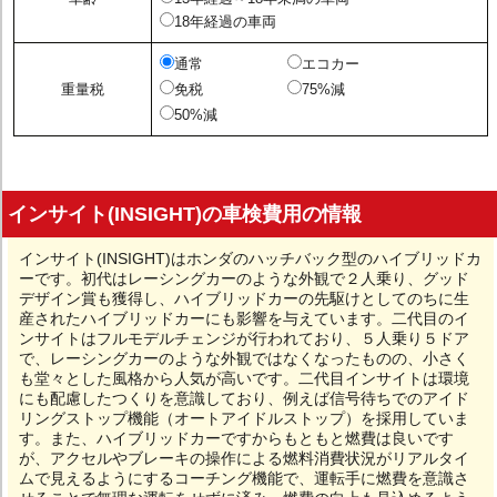
18年経過の車両
通常
エコカー
重量税
免税
75%減
50%減
インサイト(INSIGHT)の車検費用の情報
インサイト(INSIGHT)はホンダのハッチバック型のハイブリッドカ
ーです。初代はレーシングカーのような外観で２人乗り、グッド
デザイン賞も獲得し、ハイブリッドカーの先駆けとしてのちに生
産されたハイブリッドカーにも影響を与えています。二代目のイ
ンサイトはフルモデルチェンジが行われており、５人乗り５ドア
で、レーシングカーのような外観ではなくなったものの、小さく
も堂々とした風格から人気が高いです。二代目インサイトは環境
にも配慮したつくりを意識しており、例えば信号待ちでのアイド
リングストップ機能（オートアイドルストップ）を採用していま
す。また、ハイブリッドカーですからもともと燃費は良いです
が、アクセルやブレーキの操作による燃料消費状況がリアルタイ
ムで見えるようにするコーチング機能で、運転手に燃費を意識さ