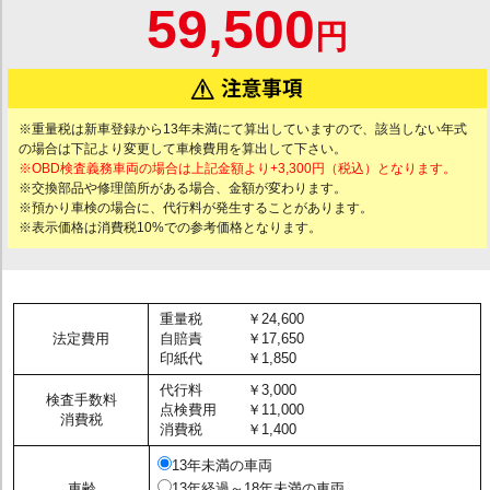
59,500
円
※重量税は新車登録から13年未満にて算出していますので、該当しない年式
の場合は下記より変更して車検費用を算出して下さい。
※OBD検査義務車両の場合は上記金額より+3,300円（税込）となります。
※交換部品や修理箇所がある場合、金額が変わります。
※預かり車検の場合に、代行料が発生することがあります。
※表示価格は消費税10%での参考価格となります。
重量税
￥24,600
法定費用
自賠責
￥17,650
印紙代
￥1,850
代行料
￥3,000
検査手数料
点検費用
￥11,000
消費税
消費税
￥1,400
13年未満の車両
車齢
13年経過～18年未満の車両