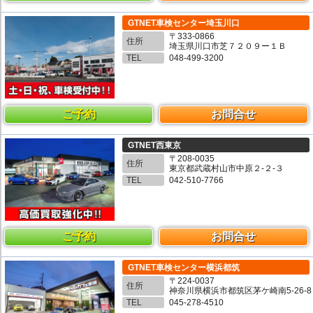
GTNET車検センター埼玉川口
〒333-0866
住所
埼玉県川口市芝７２０９ー１Ｂ
TEL
048-499-3200
ご予約
お問合せ
GTNET西東京
〒208-0035
住所
東京都武蔵村山市中原２-２-３
TEL
042-510-7766
ご予約
お問合せ
GTNET車検センター横浜都筑
〒224-0037
住所
神奈川県横浜市都筑区茅ケ崎南5-26-8
TEL
045-278-4510