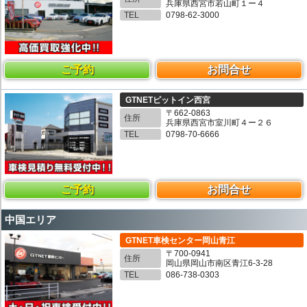
兵庫県西宮市若山町１ー４
TEL
0798-62-3000
ご予約
お問合せ
GTNETピットイン西宮
〒662-0863
住所
兵庫県西宮市室川町４ー２６
TEL
0798-70-6666
ご予約
お問合せ
中国エリア
GTNET車検センター岡山青江
〒700-0941
住所
岡山県岡山市南区青江6-3-28
TEL
086-738-0303