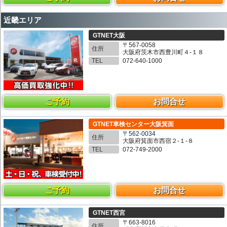
近畿エリア
GTNET大阪
〒567-0058
住所
大阪府茨木市西豊川町４-１８
TEL
072-640-1000
ご予約
お問合せ
GTNET車検センター大阪箕面
〒562-0034
住所
大阪府箕面市西宿２-１-８
TEL
072-749-2000
ご予約
お問合せ
GTNET西宮
〒663-8016
住所