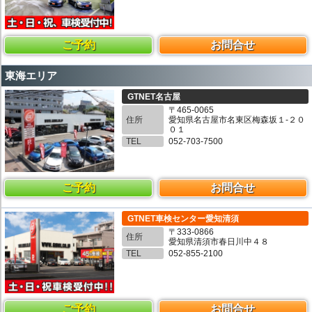
ご予約
お問合せ
東海エリア
GTNET名古屋
〒465-0065
住所
愛知県名古屋市名東区梅森坂１-２０
０１
TEL
052-703-7500
ご予約
お問合せ
GTNET車検センター愛知清須
〒333-0866
住所
愛知県清須市春日川中４８
TEL
052-855-2100
ご予約
お問合せ