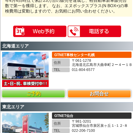
年4月4日時点で累計23万台の販売を達成し、軽自動車新車販売台
数で第一を獲得します。 なお、エヌボックスプラス(N BOX+)の車
検費用は変動しますので、お気軽にお問い合わせください。
北海道エリア
GTNET車検センター札幌
〒061-1278
住所
北海道北広島市大曲幸町２ー４ー１Ｂ
TEL
011-804-6577
ご予約
お問合せ
東北エリア
GTNET仙台
〒981-3201
住所
宮城県仙台市泉区泉ヶ丘１-１２-８
TEL
022-206-7100