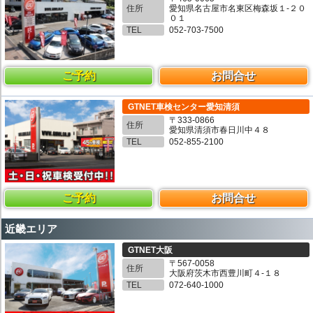
住所
愛知県名古屋市名東区梅森坂１-２０
０１
TEL
052-703-7500
ご予約
お問合せ
GTNET車検センター愛知清須
〒333-0866
住所
愛知県清須市春日川中４８
TEL
052-855-2100
ご予約
お問合せ
近畿エリア
GTNET大阪
〒567-0058
住所
大阪府茨木市西豊川町４-１８
TEL
072-640-1000