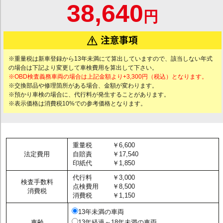
38,640
円
※重量税は新車登録から13年未満にて算出していますので、該当しない年式
の場合は下記より変更して車検費用を算出して下さい。
※OBD検査義務車両の場合は上記金額より+3,300円（税込）となります。
※交換部品や修理箇所がある場合、金額が変わります。
※預かり車検の場合に、代行料が発生することがあります。
※表示価格は消費税10%での参考価格となります。
重量税
￥6,600
法定費用
自賠責
￥17,540
印紙代
￥1,850
代行料
￥3,000
検査手数料
点検費用
￥8,500
消費税
消費税
￥1,150
13年未満の車両
車齢
13年経過～18年未満の車両