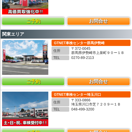
ご予約
お問合せ
関東エリア
GTNET車検センター群馬伊勢崎
〒372-0045
住所
群馬県伊勢崎市上泉町９０ー１Ｂ
TEL
0270-89-2113
ご予約
お問合せ
GTNET車検センター埼玉川口
〒333-0866
住所
埼玉県川口市芝７２０９ー１Ｂ
TEL
048-499-3200