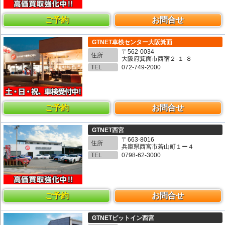
ご予約
お問合せ
GTNET車検センター大阪箕面
〒562-0034
住所
大阪府箕面市西宿２-１-８
TEL
072-749-2000
ご予約
お問合せ
GTNET西宮
〒663-8016
住所
兵庫県西宮市若山町１ー４
TEL
0798-62-3000
ご予約
お問合せ
GTNETピットイン西宮