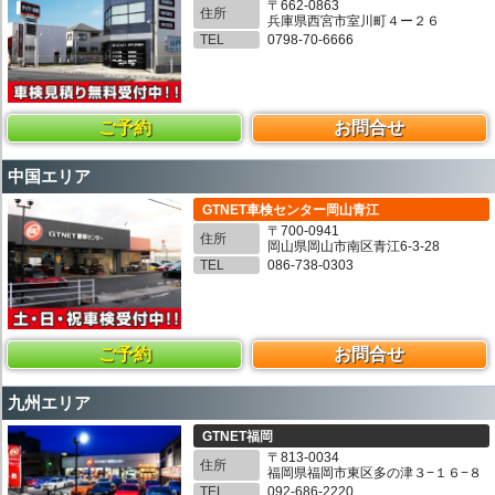
〒662-0863
住所
兵庫県西宮市室川町４ー２６
TEL
0798-70-6666
ご予約
お問合せ
中国エリア
GTNET車検センター岡山青江
〒700-0941
住所
岡山県岡山市南区青江6-3-28
TEL
086-738-0303
ご予約
お問合せ
九州エリア
GTNET福岡
〒813-0034
住所
福岡県福岡市東区多の津３−１６−８
TEL
092-686-2220