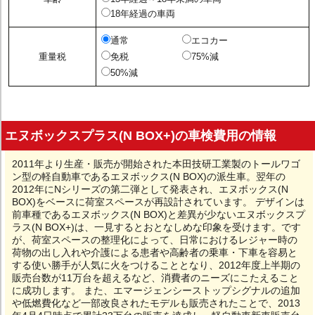
18年経過の車両
通常
エコカー
重量税
免税
75%減
50%減
エヌボックスプラス(N BOX+)の車検費用の情報
2011年より生産・販売が開始された本田技研工業製のトールワゴ
ン型の軽自動車であるエヌボックス(N BOX)の派生車。翌年の
2012年にNシリーズの第二弾として発表され、エヌボックス(N
BOX)をベースに荷室スペースが再設計されています。 デザインは
前車種であるエヌボックス(N BOX)と差異が少ないエヌボックスプ
ラス(N BOX+)は、一見するとおとなしめな印象を受けます。です
が、荷室スペースの整理化によって、日常におけるレジャー時の
荷物の出し入れや介護による患者や高齢者の乗車・下車を容易と
する使い勝手が人気に火をつけることとなり、2012年度上半期の
販売台数が11万台を超えるなど、消費者のニーズにこたえること
に成功します。 また、エマージェンシーストップシグナルの追加
や低燃費化など一部改良されたモデルも販売されたことで、2013