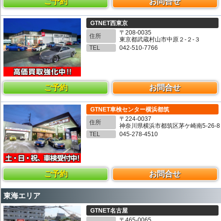
ご予約
お問合せ
GTNET西東京
〒208-0035
住所
東京都武蔵村山市中原２-２-３
TEL
042-510-7766
ご予約
お問合せ
GTNET車検センター横浜都筑
〒224-0037
住所
神奈川県横浜市都筑区茅ケ崎南5-26-8
TEL
045-278-4510
ご予約
お問合せ
東海エリア
GTNET名古屋
〒465-0065