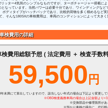
は2リッター4気筒のシンプルなものですが、ターボチャージャー搭載に
のとなっています。当然パワーは必要十分であり、ワインディングなど
た、ボディタイプがハッチバックであり、比較的荷物を多く積めるなど実
て、そんな180SXの車検費用は、車両のコンディションによって大き
Xの車検費用の詳細
車検費用総額予想 ( 法定費用 ＋ 検査手数料 
59,500
円
3年未満にて算出していますので、該当しない年式の場合は下記より変更して
※OBD検査義務車両の場合は上記金額より+3
※交換部品や修理箇所があ
※預かり車検の場合に、代行料