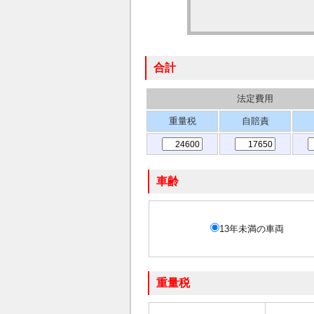
合計
法定費用
重量税
自賠責
車齢
13年未満の車両
重量税