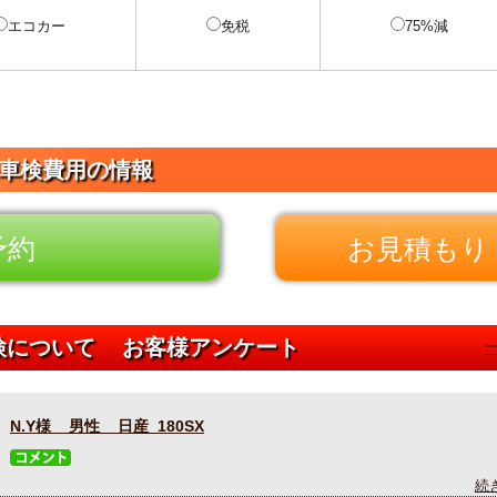
エコカー
免税
75%減
Xの車検費用の情報
予約
お見積もり 
車検について お客様アンケート
N.Y様 男性 日産 180SX
続