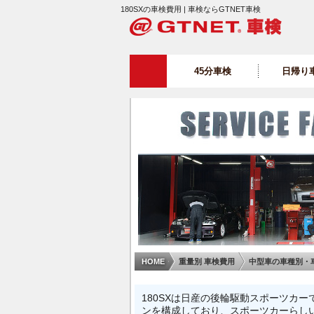
180SXの車検費用 | 車検ならGTNET車検
45分車検
日帰り
HOME
重量別 車検費用
中型車の車種別・
180SXは日産の後輪駆動スポーツカ
ンを構成しており、スポーツカーらし