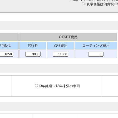
※表示価格は消費税1
GTNET費用
印紙代
代行料
点検費用
コーティング費用
13年経過～18年未満の車両