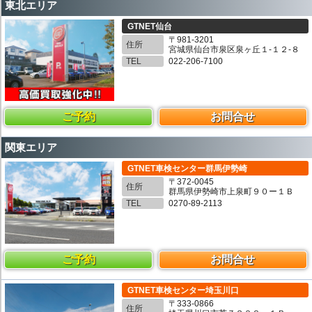
東北エリア
GTNET仙台
〒981-3201
住所
宮城県仙台市泉区泉ヶ丘１-１２-８
TEL
022-206-7100
ご予約
お問合せ
関東エリア
GTNET車検センター群馬伊勢崎
〒372-0045
住所
群馬県伊勢崎市上泉町９０ー１Ｂ
TEL
0270-89-2113
ご予約
お問合せ
GTNET車検センター埼玉川口
〒333-0866
住所