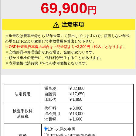
69,900
円
※重量税は新車登録から13年未満にて算出していますので、該当しない年式
の場合は下記より変更して車検費用を算出して下さい。
※OBD検査義務車両の場合は上記金額より+3,300円（税込）となります。
※交換部品や修理箇所がある場合、金額が変わります。
※預かり車検の場合に、代行料が発生することがあります。
※表示価格は消費税10%での参考価格となります。
重量税
￥32,800
法定費用
自賠責
￥17,650
印紙代
￥1,850
代行料
￥3,000
検査手数料
点検費用
￥13,000
消費税
消費税
￥1,600
13年未満の車両
車齢
13年経過～18年未満の車両