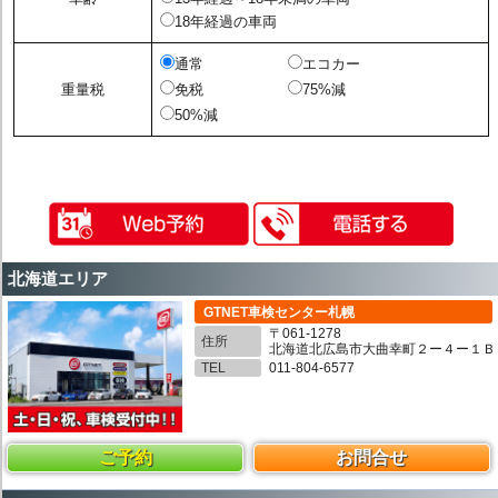
18年経過の車両
通常
エコカー
重量税
免税
75%減
50%減
北海道エリア
GTNET車検センター札幌
〒061-1278
住所
北海道北広島市大曲幸町２ー４ー１Ｂ
TEL
011-804-6577
ご予約
お問合せ