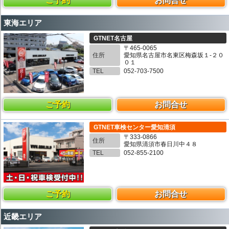
ご予約
お問合せ
東海エリア
GTNET名古屋
〒465-0065
住所
愛知県名古屋市名東区梅森坂１-２０
０１
TEL
052-703-7500
ご予約
お問合せ
GTNET車検センター愛知清須
〒333-0866
住所
愛知県清須市春日川中４８
TEL
052-855-2100
ご予約
お問合せ
近畿エリア