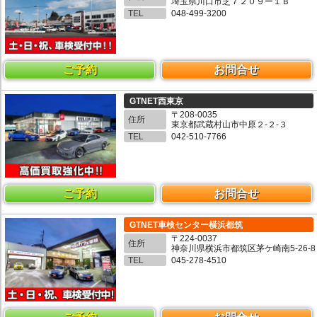
埼玉県川口市芝７２０９ー１Ｂ
TEL
048-499-3200
ご予約
お問合せ
GTNET西東京
〒208-0035
住所
東京都武蔵村山市中原２-２-３
TEL
042-510-7766
ご予約
お問合せ
GTNET車検センター横浜都筑
〒224-0037
住所
神奈川県横浜市都筑区茅ケ崎南5-26-8
TEL
045-278-4510