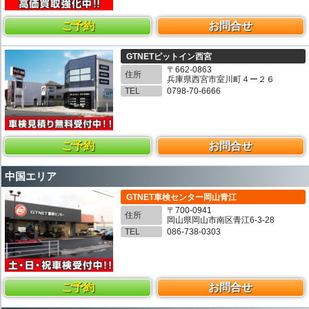
ご予約
お問合せ
GTNETピットイン西宮
〒662-0863
住所
兵庫県西宮市室川町４ー２６
TEL
0798-70-6666
ご予約
お問合せ
中国エリア
GTNET車検センター岡山青江
〒700-0941
住所
岡山県岡山市南区青江6-3-28
TEL
086-738-0303
ご予約
お問合せ