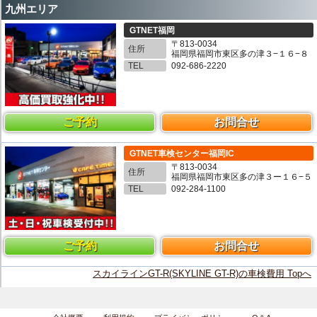
九州エリア
GTNET福岡
〒813-0034
住所
福岡県福岡市東区多の津３−１６−８
TEL
092-686-2220
ご予約
お問合せ
GTNET車検センター福岡IC
〒813-0034
住所
福岡県福岡市東区多の津３ー１６−５
TEL
092-284-1100
ご予約
お問合せ
スカイラインGT-R(SKYLINE GT-R)の車検費用 Topへ