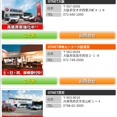
GTNET大阪
〒567-0058
住所
大阪府茨木市西豊川町４-１８
TEL
072-640-1000
ご予約
お問合せ
GTNET車検センター大阪箕面
〒562-0034
住所
大阪府箕面市西宿２-１-８
TEL
072-749-2000
ご予約
お問合せ
GTNET西宮
〒663-8016
住所
兵庫県西宮市若山町１ー４
TEL
0798-62-3000