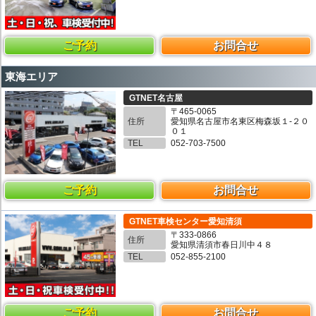
ご予約
お問合せ
東海エリア
GTNET名古屋
〒465-0065
住所
愛知県名古屋市名東区梅森坂１-２０
０１
TEL
052-703-7500
ご予約
お問合せ
GTNET車検センター愛知清須
〒333-0866
住所
愛知県清須市春日川中４８
TEL
052-855-2100
ご予約
お問合せ