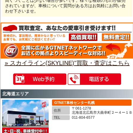
高くつくことは少ない場合が多いです。様々な種類のものが販売
されていますが、車検について質問がある方はお気軽にお問い合
わせ下さいませ。
» スカイライン(SKYLINE)"買取・査定はこちら
北海道エリア
GTNET車検センター札幌
〒061-1278
住所
北海道北広島市大曲幸町２ー４ー１Ｂ
TEL
011-804-6577