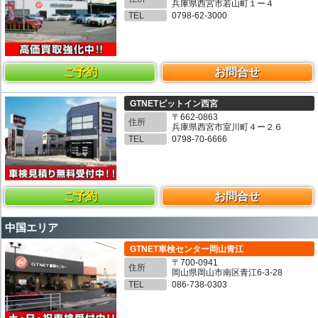
兵庫県西宮市若山町１ー４
TEL
0798-62-3000
ご予約
お問合せ
GTNETピットイン西宮
〒662-0863
住所
兵庫県西宮市室川町４ー２６
TEL
0798-70-6666
ご予約
お問合せ
中国エリア
GTNET車検センター岡山青江
〒700-0941
住所
岡山県岡山市南区青江6-3-28
TEL
086-738-0303