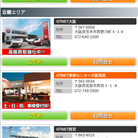
近畿エリア
GTNET大阪
〒567-0058
住所
大阪府茨木市西豊川町４-１８
TEL
072-640-1000
ご予約
お問合せ
GTNET車検センター大阪箕面
〒562-0034
住所
大阪府箕面市西宿２-１-８
TEL
072-749-2000
ご予約
お問合せ
GTNET西宮
〒663-8016
住所