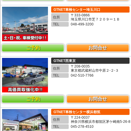
GTNET車検センター埼玉川口
〒333-0866
住所
埼玉県川口市芝７２０９ー１Ｂ
TEL
048-499-3200
ご予約
お問合せ
GTNET西東京
〒208-0035
住所
東京都武蔵村山市中原２-２-３
TEL
042-510-7766
ご予約
お問合せ
GTNET車検センター横浜都筑
〒224-0037
住所
神奈川県横浜市都筑区茅ケ崎南5-26-8
TEL
045-278-4510