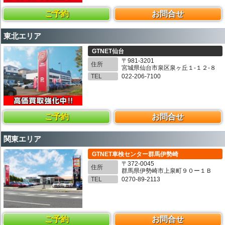
ご予約
お問合せ
東北エリア
GTNET仙台
〒981-3201
住所
宮城県仙台市泉区泉ヶ丘１-１２-８
TEL
022-206-7100
ご予約
お問合せ
関東エリア
GTNET車検センター群馬伊勢崎
〒372-0045
住所
群馬県伊勢崎市上泉町９０ー１Ｂ
TEL
0270-89-2113
ご予約
お問合せ