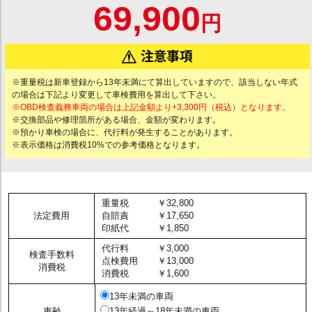
69,900
円
※重量税は新車登録から13年未満にて算出していますので、該当しない年式
の場合は下記より変更して車検費用を算出して下さい。
※OBD検査義務車両の場合は上記金額より+3,300円（税込）となります。
※交換部品や修理箇所がある場合、金額が変わります。
※預かり車検の場合に、代行料が発生することがあります。
※表示価格は消費税10%での参考価格となります。
重量税
￥32,800
法定費用
自賠責
￥17,650
印紙代
￥1,850
代行料
￥3,000
検査手数料
点検費用
￥13,000
消費税
消費税
￥1,600
13年未満の車両
車齢
13年経過～18年未満の車両