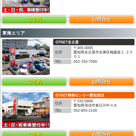
ご予約
お問合せ
東海エリア
GTNET名古屋
〒465-0065
住所
愛知県名古屋市名東区梅森坂１-２０
０１
TEL
052-703-7500
ご予約
お問合せ
GTNET車検センター愛知清須
〒333-0866
住所
愛知県清須市春日川中４８
TEL
052-855-2100
ご予約
お問合せ