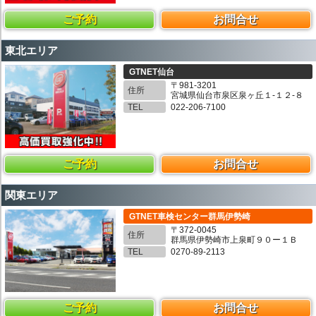
ご予約
お問合せ
東北エリア
GTNET仙台
〒981-3201
住所
宮城県仙台市泉区泉ヶ丘１-１２-８
TEL
022-206-7100
ご予約
お問合せ
関東エリア
GTNET車検センター群馬伊勢崎
〒372-0045
住所
群馬県伊勢崎市上泉町９０ー１Ｂ
TEL
0270-89-2113
ご予約
お問合せ