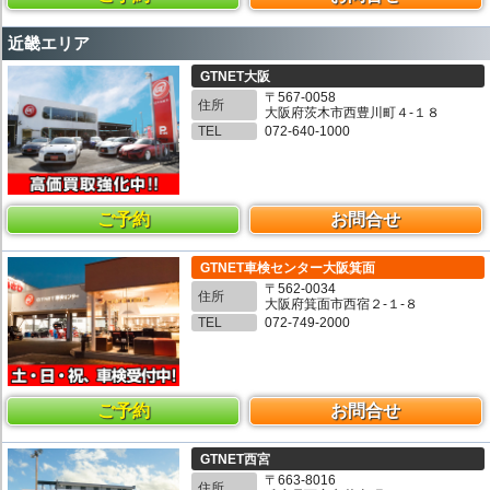
近畿エリア
GTNET大阪
〒567-0058
住所
大阪府茨木市西豊川町４-１８
TEL
072-640-1000
ご予約
お問合せ
GTNET車検センター大阪箕面
〒562-0034
住所
大阪府箕面市西宿２-１-８
TEL
072-749-2000
ご予約
お問合せ
GTNET西宮
〒663-8016
住所