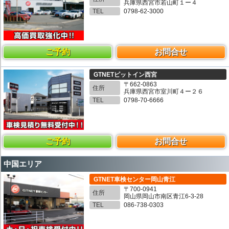
兵庫県西宮市若山町１ー４
TEL
0798-62-3000
ご予約
お問合せ
GTNETピットイン西宮
〒662-0863
住所
兵庫県西宮市室川町４ー２６
TEL
0798-70-6666
ご予約
お問合せ
中国エリア
GTNET車検センター岡山青江
〒700-0941
住所
岡山県岡山市南区青江6-3-28
TEL
086-738-0303