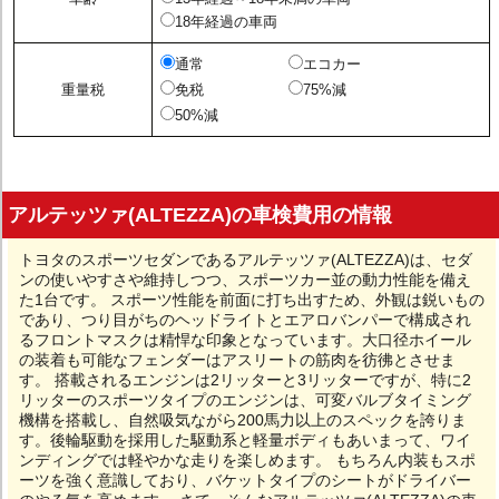
18年経過の車両
通常
エコカー
重量税
免税
75%減
50%減
アルテッツァ(ALTEZZA)の車検費用の情報
トヨタのスポーツセダンであるアルテッツァ(ALTEZZA)は、セダ
ンの使いやすさや維持しつつ、スポーツカー並の動力性能を備え
た1台です。 スポーツ性能を前面に打ち出すため、外観は鋭いもの
であり、つり目がちのヘッドライトとエアロバンパーで構成され
るフロントマスクは精悍な印象となっています。大口径ホイール
の装着も可能なフェンダーはアスリートの筋肉を彷彿とさせま
す。 搭載されるエンジンは2リッターと3リッターですが、特に2
リッターのスポーツタイプのエンジンは、可変バルブタイミング
機構を搭載し、自然吸気ながら200馬力以上のスペックを誇りま
す。後輪駆動を採用した駆動系と軽量ボディもあいまって、ワイ
ンディングでは軽やかな走りを楽しめます。 もちろん内装もスポ
ーツを強く意識しており、バケットタイプのシートがドライバー