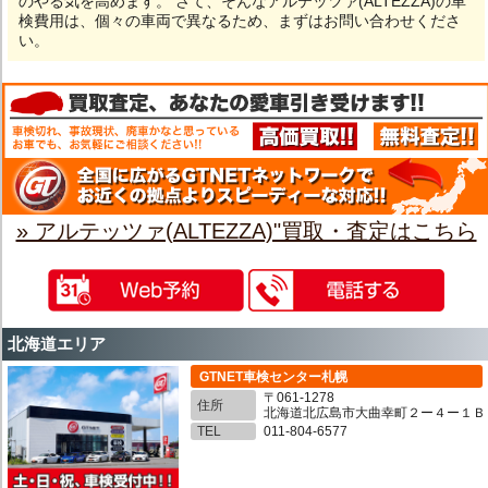
のやる気を高めます。 さて、そんなアルテッツァ(ALTEZZA)の車
検費用は、個々の車両で異なるため、まずはお問い合わせくださ
い。
» アルテッツァ(ALTEZZA)"買取・査定はこちら
北海道エリア
GTNET車検センター札幌
〒061-1278
住所
北海道北広島市大曲幸町２ー４ー１Ｂ
TEL
011-804-6577