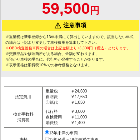
59,500
円
※重量税は新車登録から13年未満にて算出していますので、該当しない年式
の場合は下記より変更して車検費用を算出して下さい。
※OBD検査義務車両の場合は上記金額より+3,300円（税込）となります。
※交換部品や修理箇所がある場合、金額が変わります。
※預かり車検の場合に、代行料が発生することがあります。
※表示価格は消費税10%での参考価格となります。
重量税
￥24,600
法定費用
自賠責
￥17,650
印紙代
￥1,850
代行料
￥3,000
検査手数料
点検費用
￥11,000
消費税
消費税
￥1,400
13年未満の車両
車齢
13年経過～18年未満の車両