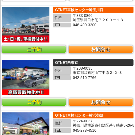
GTNET車検センター埼玉川口
〒333-0866
住所
埼玉県川口市芝７２０９ー１Ｂ
TEL
048-499-3200
ご予約
お問合せ
GTNET西東京
〒208-0035
住所
東京都武蔵村山市中原２-２-３
TEL
042-510-7766
ご予約
お問合せ
GTNET車検センター横浜都筑
〒224-0037
住所
神奈川県横浜市都筑区茅ケ崎南5-26-8
TEL
045-278-4510