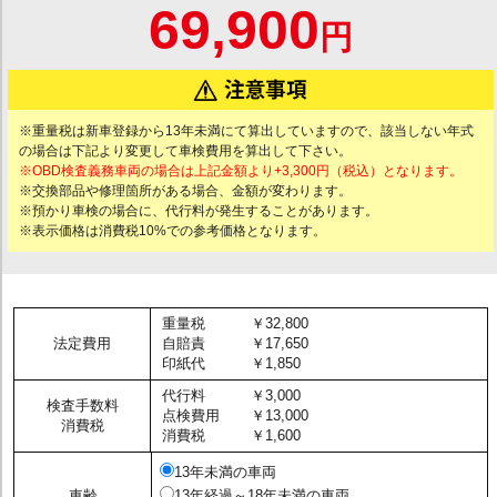
69,900
円
※重量税は新車登録から13年未満にて算出していますので、該当しない年式
の場合は下記より変更して車検費用を算出して下さい。
※OBD検査義務車両の場合は上記金額より+3,300円（税込）となります。
※交換部品や修理箇所がある場合、金額が変わります。
※預かり車検の場合に、代行料が発生することがあります。
※表示価格は消費税10%での参考価格となります。
重量税
￥32,800
法定費用
自賠責
￥17,650
印紙代
￥1,850
代行料
￥3,000
検査手数料
点検費用
￥13,000
消費税
消費税
￥1,600
13年未満の車両
車齢
13年経過～18年未満の車両