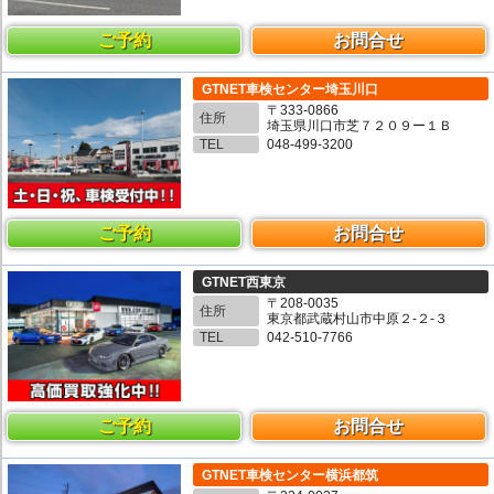
ご予約
お問合せ
GTNET車検センター埼玉川口
〒333-0866
住所
埼玉県川口市芝７２０９ー１Ｂ
TEL
048-499-3200
ご予約
お問合せ
GTNET西東京
〒208-0035
住所
東京都武蔵村山市中原２-２-３
TEL
042-510-7766
ご予約
お問合せ
GTNET車検センター横浜都筑