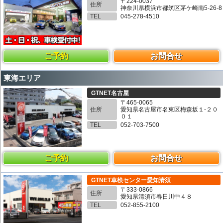
〒224-0037
住所
神奈川県横浜市都筑区茅ケ崎南5-26-8
TEL
045-278-4510
ご予約
お問合せ
東海エリア
GTNET名古屋
〒465-0065
住所
愛知県名古屋市名東区梅森坂１-２０
０１
TEL
052-703-7500
ご予約
お問合せ
GTNET車検センター愛知清須
〒333-0866
住所
愛知県清須市春日川中４８
TEL
052-855-2100