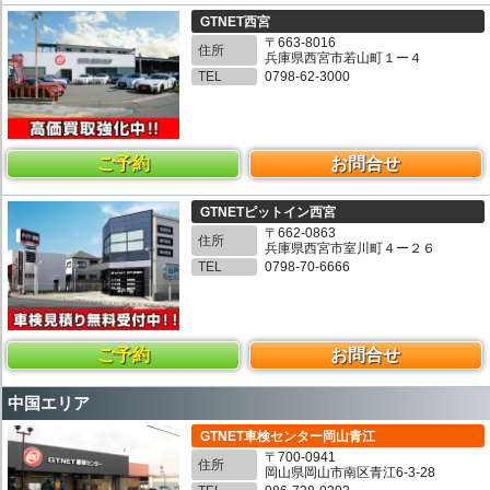
GTNET西宮
〒663-8016
住所
兵庫県西宮市若山町１ー４
TEL
0798-62-3000
ご予約
お問合せ
GTNETピットイン西宮
〒662-0863
住所
兵庫県西宮市室川町４ー２６
TEL
0798-70-6666
ご予約
お問合せ
中国エリア
GTNET車検センター岡山青江
〒700-0941
住所
岡山県岡山市南区青江6-3-28