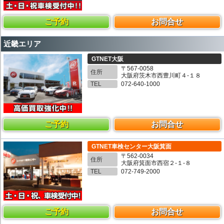
ご予約
お問合せ
近畿エリア
GTNET大阪
〒567-0058
住所
大阪府茨木市西豊川町４-１８
TEL
072-640-1000
ご予約
お問合せ
GTNET車検センター大阪箕面
〒562-0034
住所
大阪府箕面市西宿２-１-８
TEL
072-749-2000
ご予約
お問合せ