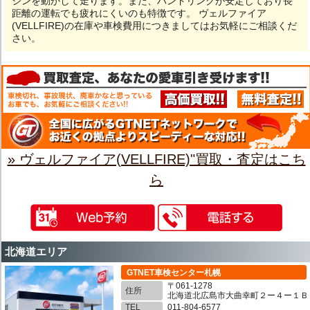
ジンを動かして走ります。また、ハンドリングが安定しており長
距離の運転でも疲れにくいのも特徴です。 ヴェルファイア
(VELLFIRE)の在庫や車検費用につきましてはお気軽にご相談くだ
さい。
» ヴェルファイア(VELLFIRE)"買取・査定はこち
ら
北海道エリア
GTNET車検センター札幌
〒061-1278
住所
北海道北広島市大曲幸町２ー４ー１Ｂ
TEL
011-804-6577