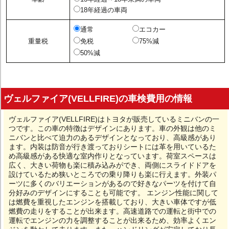
18年経過の車両
通常
エコカー
重量税
免税
75%減
50%減
ヴェルファイア(VELLFIRE)の車検費用の情報
ヴェルファイア(VELLFIRE)はトヨタが販売しているミニバンの一
つです。この車の特徴はデザインにあります。車の外観は他のミ
ニバンと比べて迫力のあるデザインとなっており、高級感があり
ます。内装は防音が行き渡っておりシートには革を用いているた
め高級感がある快適な室内作りとなっています。荷室スペースは
広く、大きい荷物も楽に積み込みができ、両側にスライドドアを
設けているため狭いところでの乗り降りも楽に行えます。外装パ
ーツに多くのバリエーションがあるので好きなパーツを付けて自
分好みのデザインにすることも可能です。 エンジン性能に関して
は燃費を重視したエンジンを搭載しており、大きい車体ですが低
燃費の走りをすることが出来ます。高速道路での運転と街中での
運転でエンジンの力を調整することが出来るため、効率よくエン