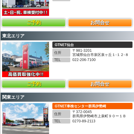
ご予約
お問合せ
東北エリア
GTNET仙台
〒981-3201
住所
宮城県仙台市泉区泉ヶ丘１-１２-８
TEL
022-206-7100
ご予約
お問合せ
関東エリア
GTNET車検センター群馬伊勢崎
〒372-0045
住所
群馬県伊勢崎市上泉町９０ー１Ｂ
TEL
0270-89-2113