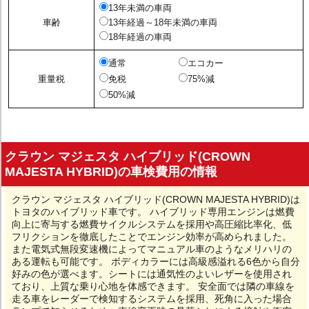
13年未満の車両
車齢
13年経過～18年未満の車両
18年経過の車両
通常
エコカー
重量税
免税
75%減
50%減
クラウン マジェスタ ハイブリッド(CROWN
MAJESTA HYBRID)の車検費用の情報
クラウン マジェスタ ハイブリッド(CROWN MAJESTA HYBRID)は
トヨタのハイブリッド車です。 ハイブリッド専用エンジンは燃費
向上に寄与する燃費サイクルシステムを採用や高圧縮比率化、低
フリクションを徹底したことでエンジン効率が高められました。
また電気式無段変速機によってマニュアル車のようなメリハリの
ある運転も可能です。 ボディカラーには高級感溢れる6色から自分
好みの色が選べます。シートには通気性のよいレザーを使用され
ており、上質な乗り心地を体感できます。 安全面では隣の車線を
走る車をレーダーで検知するシステムを採用、死角に入った場合