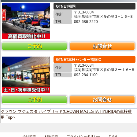
GTNET福岡
〒813-0034
住所
福岡県福岡市東区多の津３−１６−８
TEL
092-686-2220
ご予約
お問合せ
GTNET車検センター福岡IC
〒813-0034
住所
福岡県福岡市東区多の津３ー１６−５
TEL
092-284-1100
ご予約
お問合せ
クラウン マジェスタ ハイブリッド(CROWN MAJESTA HYBRID)の車検費
用 Topへ
会社概要
利用規約
プライバシーポリシー
Q＆A