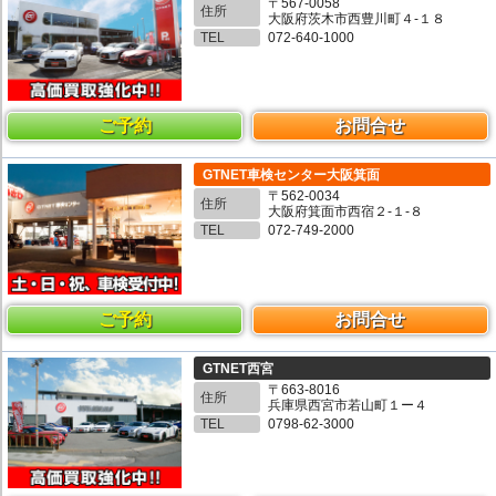
〒567-0058
住所
大阪府茨木市西豊川町４-１８
TEL
072-640-1000
ご予約
お問合せ
GTNET車検センター大阪箕面
〒562-0034
住所
大阪府箕面市西宿２-１-８
TEL
072-749-2000
ご予約
お問合せ
GTNET西宮
〒663-8016
住所
兵庫県西宮市若山町１ー４
TEL
0798-62-3000