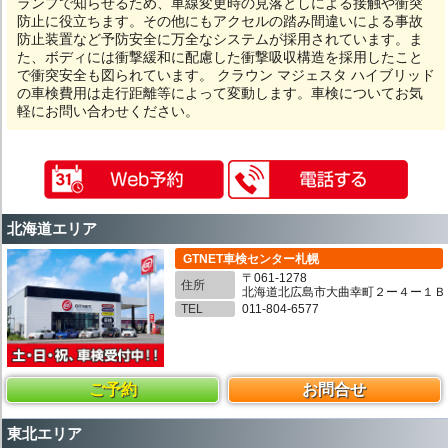
ランプで知らせるため、車線変更時の見落としによる接触や衝突
防止に役立ちます。その他にもアクセルの踏み間違いによる事故
防止装置など予防安全に万全なシステムが採用されています。ま
た、ボディには衝撃緩和に配慮した衝撃吸収構造を採用したこと
で衝突安全も図られています。 クラウン マジェスタ ハイブリッド
の車検費用は走行距離等によって変動します。車検についてお気
軽にお問い合わせください。
北海道エリア
GTNET車検センター札幌
〒061-1278
住所
北海道北広島市大曲幸町２ー４ー１Ｂ
TEL
011-804-6577
ご予約
お問合せ
東北エリア