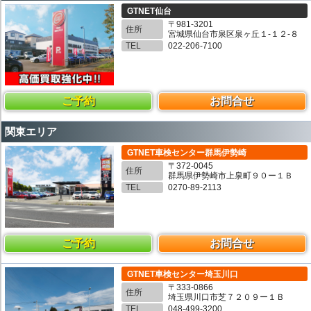
GTNET仙台
〒981-3201
住所
宮城県仙台市泉区泉ヶ丘１-１２-８
TEL
022-206-7100
ご予約
お問合せ
関東エリア
GTNET車検センター群馬伊勢崎
〒372-0045
住所
群馬県伊勢崎市上泉町９０ー１Ｂ
TEL
0270-89-2113
ご予約
お問合せ
GTNET車検センター埼玉川口
〒333-0866
住所
埼玉県川口市芝７２０９ー１Ｂ
TEL
048-499-3200