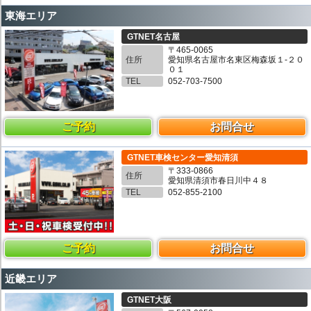
東海エリア
GTNET名古屋
〒465-0065
住所
愛知県名古屋市名東区梅森坂１-２０
０１
TEL
052-703-7500
ご予約
お問合せ
GTNET車検センター愛知清須
〒333-0866
住所
愛知県清須市春日川中４８
TEL
052-855-2100
ご予約
お問合せ
近畿エリア
GTNET大阪