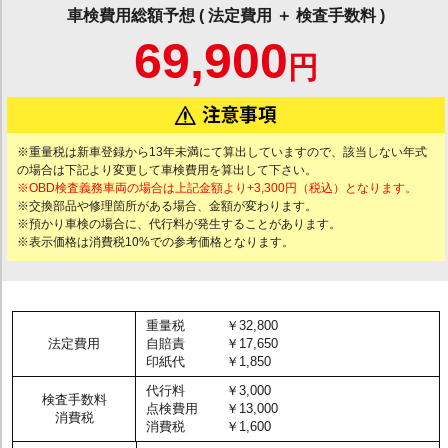
車検費用総額予想 ( 法定費用 ＋ 検査手数料 )
69,900
円
※重量税は新車登録から13年未満にて算出していますので、該当しない年式
の場合は下記より変更して車検費用を算出して下さい。
※OBD検査義務車両の場合は上記金額より+3,300円（税込）となります。
※交換部品や修理箇所がある場合、金額が変わります。
※預かり車検の場合に、代行料が発生することがあります。
※表示価格は消費税10%での参考価格となります。
重量税
￥32,800
法定費用
自賠責
￥17,650
印紙代
￥1,850
代行料
￥3,000
検査手数料
点検費用
￥13,000
消費税
消費税
￥1,600