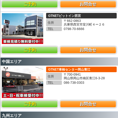
ご予約
お問合せ
GTNETピットイン西宮
〒662-0863
住所
兵庫県西宮市室川町４ー２６
TEL
0798-70-6666
ご予約
お問合せ
中国エリア
GTNET車検センター岡山青江
〒700-0941
住所
岡山県岡山市南区青江6-3-28
TEL
086-738-0303
ご予約
お問合せ
九州エリア