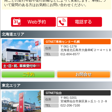
両ごとの走行年数や走行距離などによって変動します。車検につ
いて疑問のある方はお気軽にお問い合わせください。
北海道エリア
GTNET車検センター札幌
〒061-1278
住所
北海道北広島市大曲幸町２ー４ー１Ｂ
TEL
011-804-6577
ご予約
お問合せ
東北エリア
GTNET仙台
〒981-3201
住所
宮城県仙台市泉区泉ヶ丘１-１２-８
TEL
022-206-7100