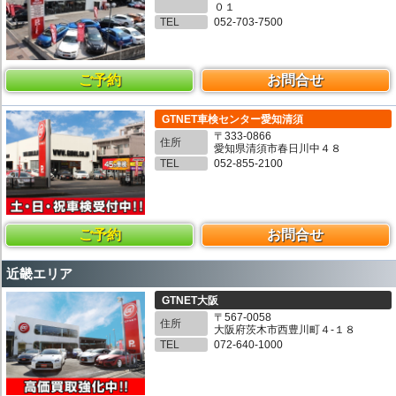
０１
TEL
052-703-7500
ご予約
お問合せ
GTNET車検センター愛知清須
〒333-0866
住所
愛知県清須市春日川中４８
TEL
052-855-2100
ご予約
お問合せ
近畿エリア
GTNET大阪
〒567-0058
住所
大阪府茨木市西豊川町４-１８
TEL
072-640-1000