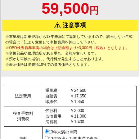
59,500
円
※重量税は新車登録から13年未満にて算出していますので、該当しない年式
の場合は下記より変更して車検費用を算出して下さい。
※OBD検査義務車両の場合は上記金額より+3,300円（税込）となります。
※交換部品や修理箇所がある場合、金額が変わります。
※預かり車検の場合に、代行料が発生することがあります。
※表示価格は消費税10%での参考価格となります。
重量税
￥24,600
法定費用
自賠責
￥17,650
印紙代
￥1,850
代行料
￥3,000
検査手数料
点検費用
￥11,000
消費税
消費税
￥1,400
13年未満の車両
車齢
13年経過～18年未満の車両