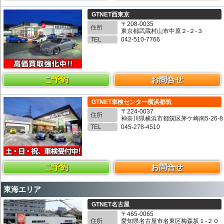
GTNET西東京
〒208-0035
住所
東京都武蔵村山市中原２-２-３
TEL
042-510-7766
ご予約
お問合せ
GTNET車検センター横浜都筑
〒224-0037
住所
神奈川県横浜市都筑区茅ケ崎南5-26-8
TEL
045-278-4510
ご予約
お問合せ
東海エリア
GTNET名古屋
〒465-0065
住所
愛知県名古屋市名東区梅森坂１-２０