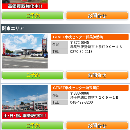
ご予約
お問合せ
関東エリア
GTNET車検センター群馬伊勢崎
〒372-0045
住所
群馬県伊勢崎市上泉町９０ー１Ｂ
TEL
0270-89-2113
ご予約
お問合せ
GTNET車検センター埼玉川口
〒333-0866
住所
埼玉県川口市芝７２０９ー１Ｂ
TEL
048-499-3200
ご予約
お問合せ