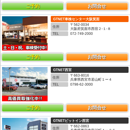
ご予約
お問合せ
GTNET車検センター大阪箕面
〒562-0034
住所
大阪府箕面市西宿２-１-８
TEL
072-749-2000
ご予約
お問合せ
GTNET西宮
〒663-8016
住所
兵庫県西宮市若山町１ー４
TEL
0798-62-3000
ご予約
お問合せ
GTNETピットイン西宮
〒662-0863
住所