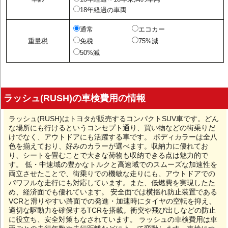
18年経過の車両
通常
エコカー
重量税
免税
75%減
50%減
ラッシュ(RUSH)の車検費用の情報
ラッシュ(RUSH)はトヨタが販売するコンパクトSUV車です。どん
な場所にも行けるというコンセプト通り、買い物などの街乗りだ
けでなく、アウトドアにも活躍する車です。 ボディカラーは全八
色を揃えており、好みのカラーが選べます。収納力に優れてお
り、シートを畳むことで大きな荷物も収納できる点は魅力的で
す。 低・中速域の豊かなトルクと高速域でのスムーズな加速性を
両立させたことで、街乗りでの機敏な走りにも、アウトドアでの
パワフルな走行にも対応しています。また、低燃費を実現したた
め、経済面でも優れています。 安全面では横揺れ防止装置である
VCRと滑りやすい路面での発進・加速時にタイヤの空転を抑え、
適切な駆動力を確保するTCRを搭載。衝突や飛び出しなどの防止
に役立ち、安全対策もなされています。 ラッシュの車検費用は車