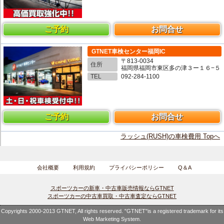
ご予約
お問合せ
GTNET車検センター福岡IC
〒813-0034
住所
福岡県福岡市東区多の津３ー１６−５
TEL
092-284-1100
ご予約
お問合せ
ラッシュ(RUSH)の車検費用 Topへ
会社概要
利用規約
プライバシーポリシー
Q＆A
スポーツカーの新車・中古車販売情報ならGTNET
スポーツカーの中古車買取・中古車査定ならGTNET
Copyrights 2000-2013 GTNET, All rights reserved. "GTNET"is a registered trademark for its
Web Marketing System.