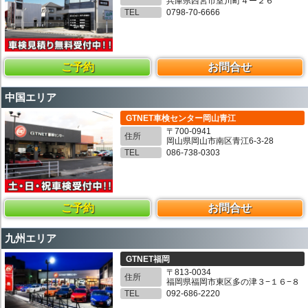
兵庫県西宮市室川町４ー２６
TEL
0798-70-6666
ご予約
お問合せ
中国エリア
GTNET車検センター岡山青江
〒700-0941
住所
岡山県岡山市南区青江6-3-28
TEL
086-738-0303
ご予約
お問合せ
九州エリア
GTNET福岡
〒813-0034
住所
福岡県福岡市東区多の津３−１６−８
TEL
092-686-2220