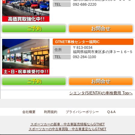
TEL
092-686-2220
ご予約
お問合せ
GTNET車検センター福岡IC
〒813-0034
住所
福岡県福岡市東区多の津３ー１６−５
TEL
092-284-1100
ご予約
お問合せ
シエンタ(SIENTA)の車検費用 Topへ
会社概要
利用規約
プライバシーポリシー
Q＆A
スポーツカーの新車・中古車販売情報ならGTNET
スポーツカーの中古車買取・中古車査定ならGTNET