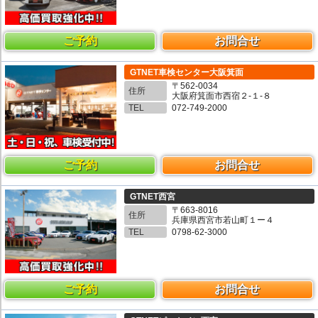
ご予約
お問合せ
GTNET車検センター大阪箕面
〒562-0034
住所
大阪府箕面市西宿２-１-８
TEL
072-749-2000
ご予約
お問合せ
GTNET西宮
〒663-8016
住所
兵庫県西宮市若山町１ー４
TEL
0798-62-3000
ご予約
お問合せ