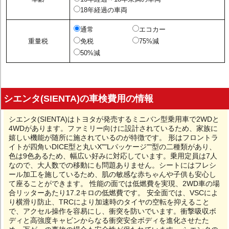
18年経過の車両
通常
エコカー
重量税
免税
75%減
50%減
シエンタ(SIENTA)の車検費用の情報
シエンタ(SIENTA)はトヨタが発売するミニバン型乗用車で2WDと
4WDがあります。ファミリー向けに設計されているため、家族に
嬉しい機能が随所に施されているのが特徴です。 形はフロントラ
イトが四角いDICE型と丸いX""Lパッケージ""型の二種類があり、
色は9色あるため、幅広い好みに対応しています。乗用定員は7人
なので、大人数での移動にも問題ありません。シートにはフレシ
ール加工を施しているため、肌の敏感な赤ちゃんや子供も安心し
て座ることができます。 性能の面では低燃費を実現、2WD車の場
合リッターあたり17.2キロの低燃費です。 安全面では、VSCによ
り横滑り防止、TRCにより加速時のタイヤの空転を抑えること
で、アクセル操作を容易にし、衝突を防いでいます。衝撃吸収ボ
ディと高強度キャビンからなる衝突安全ボディを進化させたた