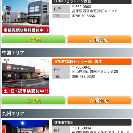
GTNETピットイン西宮
〒662-0863
住所
兵庫県西宮市室川町４ー２６
TEL
0798-70-6666
ご予約
お問合せ
中国エリア
GTNET車検センター岡山青江
〒700-0941
住所
岡山県岡山市南区青江6-3-28
TEL
086-738-0303
ご予約
お問合せ
九州エリア
GTNET福岡
〒813-0034
住所
福岡県福岡市東区多の津３−１６−８