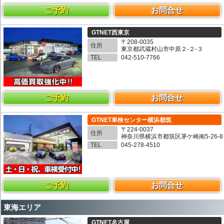
ご予約
お問合せ
GTNET西東京
〒208-0035
住所
東京都武蔵村山市中原２-２-３
TEL
042-510-7766
ご予約
お問合せ
GTNET車検センター横浜都筑
〒224-0037
住所
神奈川県横浜市都筑区茅ケ崎南5-26-8
TEL
045-278-4510
ご予約
お問合せ
東海エリア
GTNET名古屋