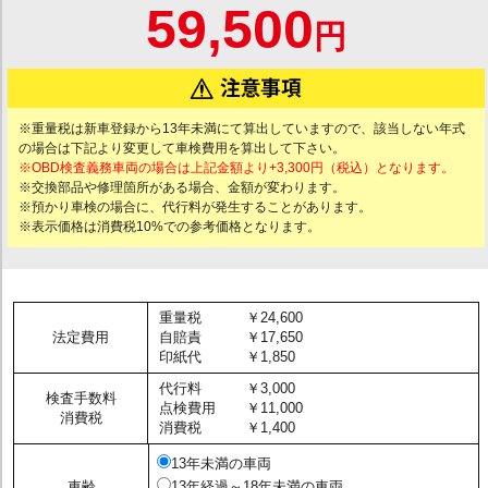
59,500
円
※重量税は新車登録から13年未満にて算出していますので、該当しない年式
の場合は下記より変更して車検費用を算出して下さい。
※OBD検査義務車両の場合は上記金額より+3,300円（税込）となります。
※交換部品や修理箇所がある場合、金額が変わります。
※預かり車検の場合に、代行料が発生することがあります。
※表示価格は消費税10%での参考価格となります。
重量税
￥24,600
法定費用
自賠責
￥17,650
印紙代
￥1,850
代行料
￥3,000
検査手数料
点検費用
￥11,000
消費税
消費税
￥1,400
13年未満の車両
車齢
13年経過～18年未満の車両