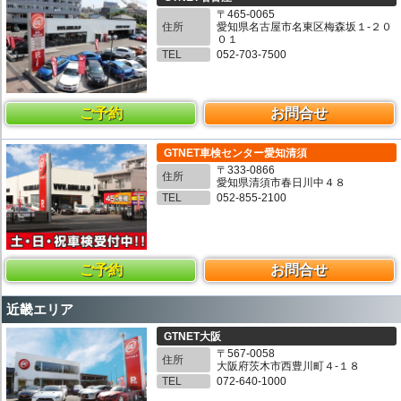
〒465-0065
住所
愛知県名古屋市名東区梅森坂１-２０
０１
TEL
052-703-7500
ご予約
お問合せ
GTNET車検センター愛知清須
〒333-0866
住所
愛知県清須市春日川中４８
TEL
052-855-2100
ご予約
お問合せ
近畿エリア
GTNET大阪
〒567-0058
住所
大阪府茨木市西豊川町４-１８
TEL
072-640-1000