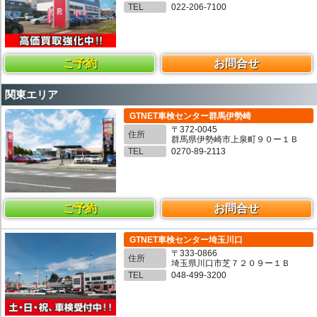
TEL
022-206-7100
ご予約
お問合せ
関東エリア
GTNET車検センター群馬伊勢崎
〒372-0045
住所
群馬県伊勢崎市上泉町９０ー１Ｂ
TEL
0270-89-2113
ご予約
お問合せ
GTNET車検センター埼玉川口
〒333-0866
住所
埼玉県川口市芝７２０９ー１Ｂ
TEL
048-499-3200