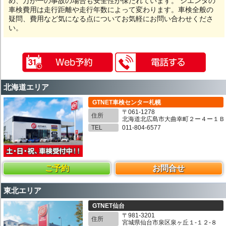
め、万が一の事故の場合も安全性が保たれています。 シエンタの
車検費用は走行距離や走行年数によって変わります。車検全般の
疑問、費用など気になる点についてお気軽にお問い合わせくださ
い。
北海道エリア
GTNET車検センター札幌
〒061-1278
住所
北海道北広島市大曲幸町２ー４ー１Ｂ
TEL
011-804-6577
ご予約
お問合せ
東北エリア
GTNET仙台
〒981-3201
住所
宮城県仙台市泉区泉ヶ丘１-１２-８