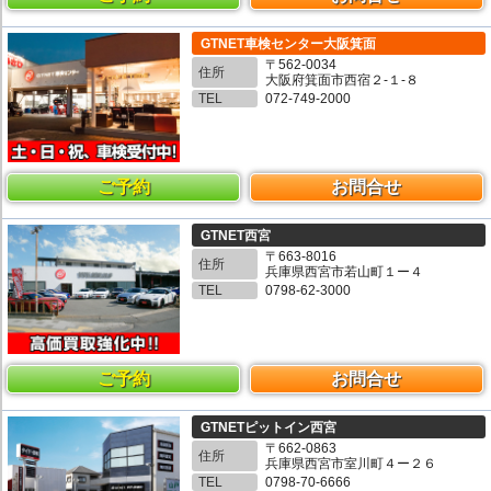
GTNET車検センター大阪箕面
〒562-0034
住所
大阪府箕面市西宿２-１-８
TEL
072-749-2000
ご予約
お問合せ
GTNET西宮
〒663-8016
住所
兵庫県西宮市若山町１ー４
TEL
0798-62-3000
ご予約
お問合せ
GTNETピットイン西宮
〒662-0863
住所
兵庫県西宮市室川町４ー２６
TEL
0798-70-6666