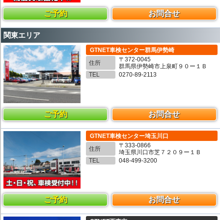
ご予約
お問合せ
関東エリア
GTNET車検センター群馬伊勢崎
〒372-0045
住所
群馬県伊勢崎市上泉町９０ー１Ｂ
TEL
0270-89-2113
ご予約
お問合せ
GTNET車検センター埼玉川口
〒333-0866
住所
埼玉県川口市芝７２０９ー１Ｂ
TEL
048-499-3200
ご予約
お問合せ