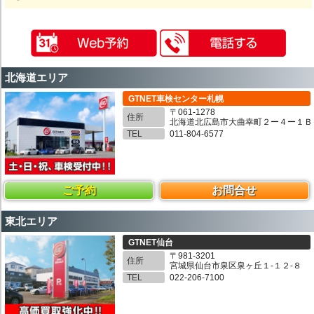
北海道エリア
GTNET車検センター札幌
〒061-1278
住所
北海道北広島市大曲幸町２ー４ー１Ｂ
TEL
011-804-6577
ご予約
お問合せ
東北エリア
GTNET仙台
〒981-3201
住所
宮城県仙台市泉区泉ヶ丘１-１２-８
TEL
022-206-7100