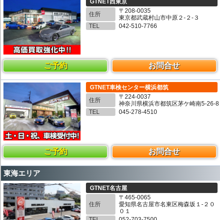
GTNET西東京
〒208-0035
住所
東京都武蔵村山市中原２-２-３
TEL
042-510-7766
ご予約
お問合せ
GTNET車検センター横浜都筑
〒224-0037
住所
神奈川県横浜市都筑区茅ケ崎南5-26-8
TEL
045-278-4510
ご予約
お問合せ
東海エリア
GTNET名古屋
〒465-0065
住所
愛知県名古屋市名東区梅森坂１-２０
０１
TEL
052-703-7500