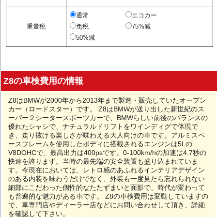
通常
エコカー
重量税
免税
75%減
50%減
Z8の車検費用の情報
Z8はBMWが2000年から2013年まで製造・販売していたオープン
カー（ロードスター）です。 Z8はBMWが送り出した新世紀のス
ーパー２シータースポーツカーで、BMWらしい前後のバランスの
優れたシャシで、ナチュラルドリフトをワインディグで体現で
き、走り抜ける楽しさが味わえる大人向けの車です。アルミスペ
ースフレームを使用したボディに搭載されるエンジンは5Lの
V8DOHCで、最高出力は400psです。0-100km/hの加速は4.7秒の
快速を誇ります。当時の最先端の安全装置も盛り込まれていま
す。今現在においては、レトロ感のあふれるインテリアデザイン
のある内装を味わうだけでなく、外装も一度見たら忘れられない
細部にこだわった個性的なたたずまいと面影で、時代が変わって
も普遍的な魅力がある車です。 Z8の車検費用は変動していますの
で、車専門店やディーラー店などにお問い合わせして頂き、詳細
を確認して下さい。