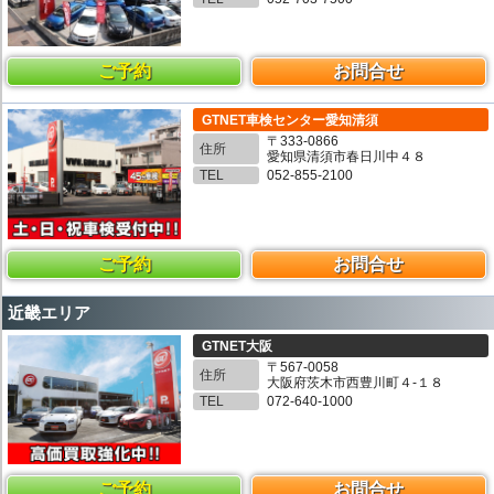
ご予約
お問合せ
GTNET車検センター愛知清須
〒333-0866
住所
愛知県清須市春日川中４８
TEL
052-855-2100
ご予約
お問合せ
近畿エリア
GTNET大阪
〒567-0058
住所
大阪府茨木市西豊川町４-１８
TEL
072-640-1000
ご予約
お問合せ