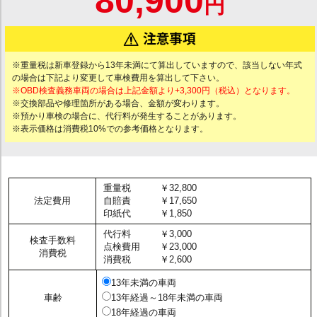
80,900
円
※重量税は新車登録から13年未満にて算出していますので、該当しない年式
の場合は下記より変更して車検費用を算出して下さい。
※OBD検査義務車両の場合は上記金額より+3,300円（税込）となります。
※交換部品や修理箇所がある場合、金額が変わります。
※預かり車検の場合に、代行料が発生することがあります。
※表示価格は消費税10%での参考価格となります。
重量税
￥32,800
法定費用
自賠責
￥17,650
印紙代
￥1,850
代行料
￥3,000
検査手数料
点検費用
￥23,000
消費税
消費税
￥2,600
13年未満の車両
車齢
13年経過～18年未満の車両
18年経過の車両