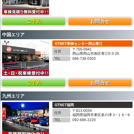
ご予約
お問合せ
中国エリア
GTNET車検センター岡山青江
〒700-0941
住所
岡山県岡山市南区青江6-3-28
TEL
086-738-0303
ご予約
お問合せ
九州エリア
GTNET福岡
〒813-0034
住所
福岡県福岡市東区多の津３−１６−８
TEL
092-686-2220