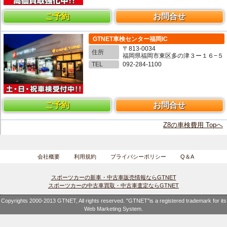
ご予約
お問合せ
GTNET車検センター福岡IC
〒813-0034
住所
福岡県福岡市東区多の津３ー１６−５
TEL
092-284-1100
ご予約
お問合せ
Z8の車検費用 Topへ
会社概要
利用規約
プライバシーポリシー
Q＆A
スポーツカーの新車・中古車販売情報ならGTNET
スポーツカーの中古車買取・中古車査定ならGTNET
Copyrights 2000-2013 GTNET, All rights reserved. "GTNET"is a registered trademark for its
Web Marketing System.