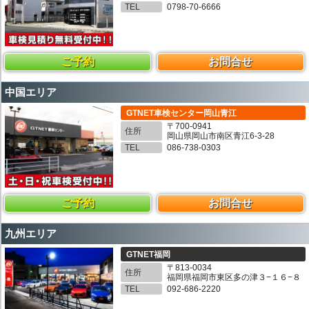
TEL
0798-70-6666
ご予約
お問合せ
中国エリア
GTNET車検センター岡山青江
〒700-0941
住所
岡山県岡山市南区青江6-3-28
TEL
086-738-0303
ご予約
お問合せ
九州エリア
GTNET福岡
〒813-0034
住所
福岡県福岡市東区多の津３−１６−８
TEL
092-686-2220