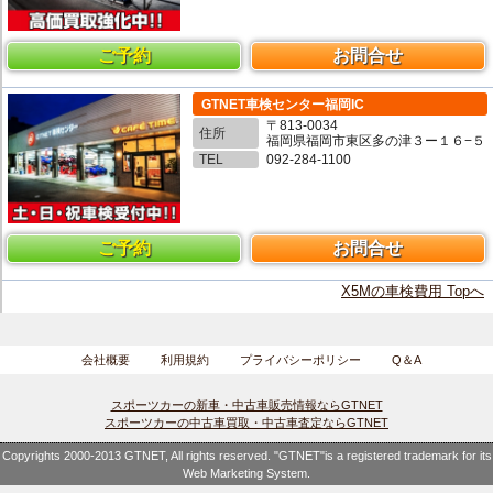
ご予約
お問合せ
GTNET車検センター福岡IC
〒813-0034
住所
福岡県福岡市東区多の津３ー１６−５
TEL
092-284-1100
ご予約
お問合せ
X5Mの車検費用 Topへ
会社概要
利用規約
プライバシーポリシー
Q＆A
スポーツカーの新車・中古車販売情報ならGTNET
スポーツカーの中古車買取・中古車査定ならGTNET
Copyrights 2000-2013 GTNET, All rights reserved. "GTNET"is a registered trademark for its
Web Marketing System.