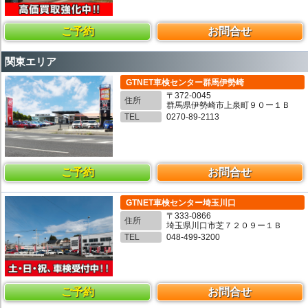
ご予約
お問合せ
関東エリア
GTNET車検センター群馬伊勢崎
〒372-0045
住所
群馬県伊勢崎市上泉町９０ー１Ｂ
TEL
0270-89-2113
ご予約
お問合せ
GTNET車検センター埼玉川口
〒333-0866
住所
埼玉県川口市芝７２０９ー１Ｂ
TEL
048-499-3200
ご予約
お問合せ