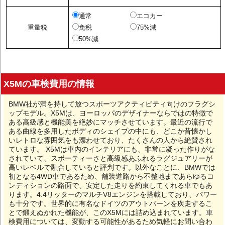
通常
エコカー
重量税
免税
75%減
50%減
X5Mの車検費用の情報
BMW社が満を持して放つスポーツアクティビティ向けのフラグシ
ップモデル。X5Mは、ヨーロッパのデザイナーならではの特徴で
ある高級感と機能美を絶妙にマッチさせています。最近の流行で
ある曲線を多用したボディのシェイプの中にも、どこか昔懐かし
いレトロな雰囲気をも漂わせており、たくさんの人から絶賛され
ています。 X5Mは車内のインテリアにも、非常に凝った作りがな
されていて、スポーティーさと高級感あふれるラグジュアリーが
高いレベルで融合していると評判です。以外なことに、BMWでは
初となる4WD車であるため、舗装道路から不整地まであらゆるコ
ンディションの路面で、安定した走りを約束してくれる車でもあ
ります。4.4リッターのマルチV8エンジンを搭載しており、パワー
も十分です。世界的に有名なドイツのアウトバーンを疾走するこ
とで鍛えぬかれた機能が、このX5Mには詰め込まれています。車
検費用については、変動する可能性があるため気軽にお問い合わ