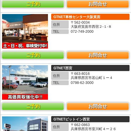
ご予約
お問合せ
GTNET車検センター大阪箕面
〒562-0034
住所
大阪府箕面市西宿２-１-８
TEL
072-749-2000
ご予約
お問合せ
GTNET西宮
〒663-8016
住所
兵庫県西宮市若山町１ー４
TEL
0798-62-3000
ご予約
お問合せ
GTNETピットイン西宮
〒662-0863
住所
兵庫県西宮市室川町４ー２６