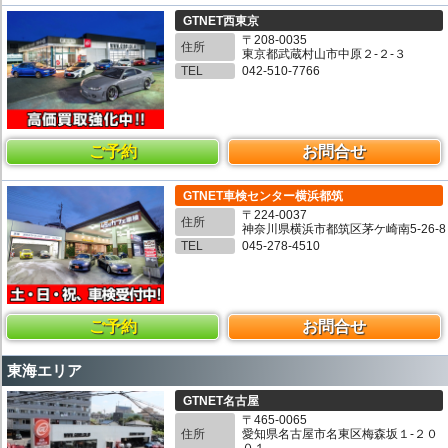
GTNET西東京
〒208-0035
住所
東京都武蔵村山市中原２-２-３
TEL
042-510-7766
ご予約
お問合せ
GTNET車検センター横浜都筑
〒224-0037
住所
神奈川県横浜市都筑区茅ケ崎南5-26-8
TEL
045-278-4510
ご予約
お問合せ
東海エリア
GTNET名古屋
〒465-0065
住所
愛知県名古屋市名東区梅森坂１-２０
０１