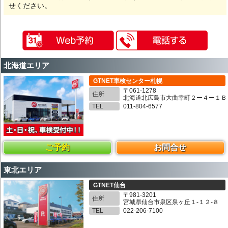
せください。
北海道エリア
GTNET車検センター札幌
〒061-1278
住所
北海道北広島市大曲幸町２ー４ー１Ｂ
TEL
011-804-6577
ご予約
お問合せ
東北エリア
GTNET仙台
〒981-3201
住所
宮城県仙台市泉区泉ヶ丘１-１２-８
TEL
022-206-7100