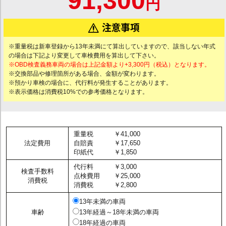
91,300
円
※重量税は新車登録から13年未満にて算出していますので、該当しない年式
の場合は下記より変更して車検費用を算出して下さい。
※OBD検査義務車両の場合は上記金額より+3,300円（税込）となります。
※交換部品や修理箇所がある場合、金額が変わります。
※預かり車検の場合に、代行料が発生することがあります。
※表示価格は消費税10%での参考価格となります。
重量税
￥41,000
法定費用
自賠責
￥17,650
印紙代
￥1,850
代行料
￥3,000
検査手数料
点検費用
￥25,000
消費税
消費税
￥2,800
13年未満の車両
車齢
13年経過～18年未満の車両
18年経過の車両