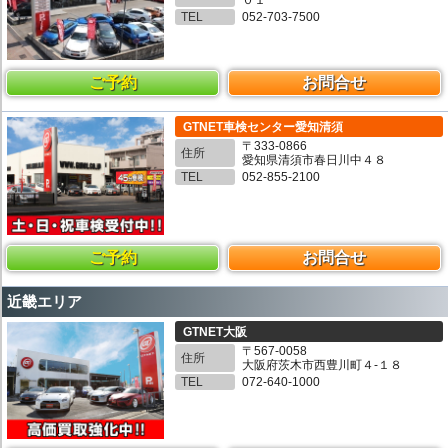
TEL
052-703-7500
ご予約
お問合せ
GTNET車検センター愛知清須
〒333-0866
住所
愛知県清須市春日川中４８
TEL
052-855-2100
ご予約
お問合せ
近畿エリア
GTNET大阪
〒567-0058
住所
大阪府茨木市西豊川町４-１８
TEL
072-640-1000