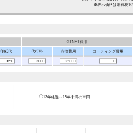
※表示価格は消費税1
GTNET費用
印紙代
代行料
点検費用
コーティング費用
13年経過～18年未満の車両