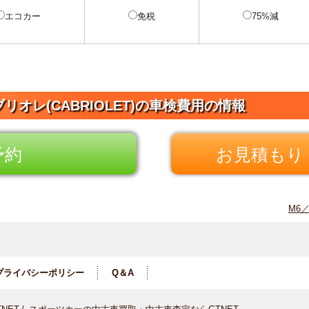
エコカー
免税
75%減
リオレ(CABRIOLET)の車検費用の情報
予約
お見積もり 
M6／
プライバシーポリシー
Q＆A