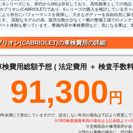
い6シリーズにも、初代からM6は存在しており、高性能車としての地
リオレ(CABRIOLET)であり、6シリーズの購入を検討している方々の
により存分にパフォーマンスを発揮し、大きなボディーを自由自在に操
ます。 高額なモデルの為、販売台数が少なく一般の整備工場でのメンテ
ポート体制も整っています。整備内容や車検費用など、気になる事は、
リオレ(CABRIOLET)の車検費用の詳細
車検費用総額予想 ( 法定費用 ＋ 検査手数料 
91,300
円
3年未満にて算出していますので、該当しない年式の場合は下記より変更して
※OBD検査義務車両の場合は上記金額より+3
※交換部品や修理箇所があ
※預かり車検の場合に、代行料