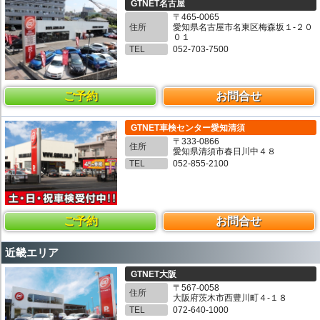
GTNET名古屋
〒465-0065
住所
愛知県名古屋市名東区梅森坂１-２０
０１
TEL
052-703-7500
ご予約
お問合せ
GTNET車検センター愛知清須
〒333-0866
住所
愛知県清須市春日川中４８
TEL
052-855-2100
ご予約
お問合せ
近畿エリア
GTNET大阪
〒567-0058
住所
大阪府茨木市西豊川町４-１８
TEL
072-640-1000