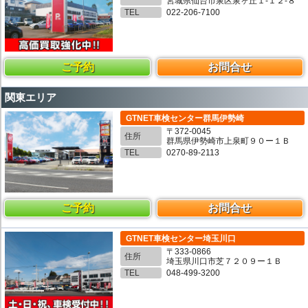
宮城県仙台市泉区泉ヶ丘１-１２-８
TEL
022-206-7100
ご予約
お問合せ
関東エリア
GTNET車検センター群馬伊勢崎
〒372-0045
住所
群馬県伊勢崎市上泉町９０ー１Ｂ
TEL
0270-89-2113
ご予約
お問合せ
GTNET車検センター埼玉川口
〒333-0866
住所
埼玉県川口市芝７２０９ー１Ｂ
TEL
048-499-3200