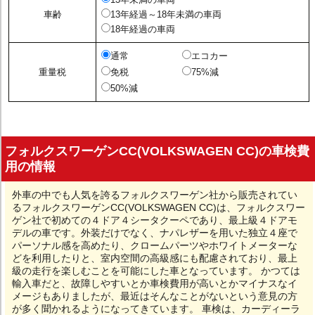
車齢
13年経過～18年未満の車両
18年経過の車両
通常
エコカー
重量税
免税
75%減
50%減
フォルクスワーゲンCC(VOLKSWAGEN CC)の車検費
用の情報
外車の中でも人気を誇るフォルクスワーゲン社から販売されてい
るフォルクスワーゲンCC(VOLKSWAGEN CC)は、フォルクスワー
ゲン社で初めての４ドア４シータクーペであり、最上級４ドアモ
デルの車です。外装だけでなく、ナパレザーを用いた独立４座で
パーソナル感を高めたり、クロームパーツやホワイトメーターな
どを利用したりと、室内空間の高級感にも配慮されており、最上
級の走行を楽しむことを可能にした車となっています。 かつては
輸入車だと、故障しやすいとか車検費用が高いとかマイナスなイ
メージもありましたが、最近はそんなことがないという意見の方
が多く聞かれるようになってきています。 車検は、カーディーラ