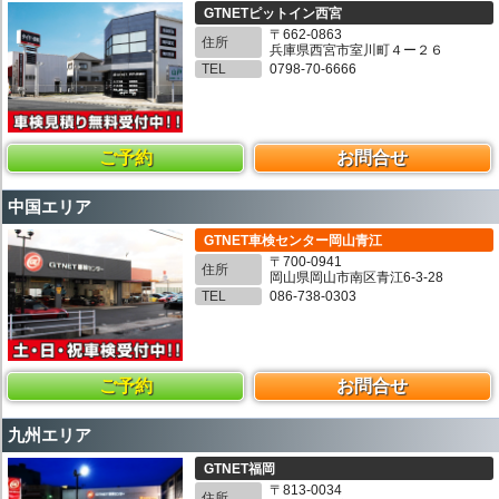
GTNETピットイン西宮
〒662-0863
住所
兵庫県西宮市室川町４ー２６
TEL
0798-70-6666
ご予約
お問合せ
中国エリア
GTNET車検センター岡山青江
〒700-0941
住所
岡山県岡山市南区青江6-3-28
TEL
086-738-0303
ご予約
お問合せ
九州エリア
GTNET福岡
〒813-0034
住所