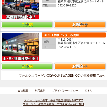
福岡県福岡市東区多の津３−１６−８
TEL
092-686-2220
ご予約
お問合せ
GTNET車検センター福岡IC
〒813-0034
住所
福岡県福岡市東区多の津３ー１６−５
TEL
092-284-1100
ご予約
お問合せ
フォルクスワーゲンCC(VOLKSWAGEN CC)の車検費用 Topへ
会社概要
利用規約
プライバシーポリシー
Q＆A
スポーツカーの新車・中古車販売情報ならGTNET
スポーツカーの中古車買取・中古車査定ならGTNET