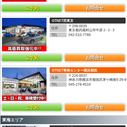
ご予約
お問合せ
GTNET西東京
〒208-0035
住所
東京都武蔵村山市中原２-２-３
TEL
042-510-7766
ご予約
お問合せ
GTNET車検センター横浜都筑
〒224-0037
住所
神奈川県横浜市都筑区茅ケ崎南5-26-8
TEL
045-278-4510
ご予約
お問合せ
東海エリア