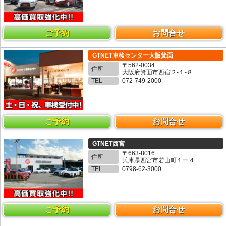
ご予約
お問合せ
GTNET車検センター大阪箕面
〒562-0034
住所
大阪府箕面市西宿２-１-８
TEL
072-749-2000
ご予約
お問合せ
GTNET西宮
〒663-8016
住所
兵庫県西宮市若山町１ー４
TEL
0798-62-3000
ご予約
お問合せ