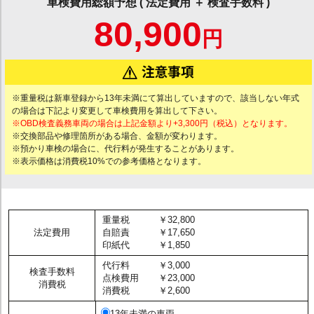
車検費用総額予想 ( 法定費用 ＋ 検査手数料 )
80,900
円
※重量税は新車登録から13年未満にて算出していますので、該当しない年式
の場合は下記より変更して車検費用を算出して下さい。
※OBD検査義務車両の場合は上記金額より+3,300円（税込）となります。
※交換部品や修理箇所がある場合、金額が変わります。
※預かり車検の場合に、代行料が発生することがあります。
※表示価格は消費税10%での参考価格となります。
重量税
￥32,800
法定費用
自賠責
￥17,650
印紙代
￥1,850
代行料
￥3,000
検査手数料
点検費用
￥23,000
消費税
消費税
￥2,600
13年未満の車両