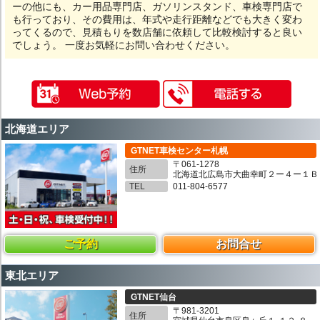
ーの他にも、カー用品専門店、ガソリンスタンド、車検専門店で
も行っており、その費用は、年式や走行距離などでも大きく変わ
ってくるので、見積もりを数店舗に依頼して比較検討すると良い
でしょう。 一度お気軽にお問い合わせください。
北海道エリア
GTNET車検センター札幌
〒061-1278
住所
北海道北広島市大曲幸町２ー４ー１Ｂ
TEL
011-804-6577
ご予約
お問合せ
東北エリア
GTNET仙台
〒981-3201
住所