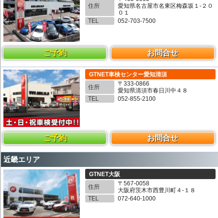
住所
愛知県名古屋市名東区梅森坂１-２０
０１
TEL
052-703-7500
ご予約
お問合せ
GTNET車検センター愛知清須
〒333-0866
住所
愛知県清須市春日川中４８
TEL
052-855-2100
ご予約
お問合せ
近畿エリア
GTNET大阪
〒567-0058
住所
大阪府茨木市西豊川町４-１８
TEL
072-640-1000