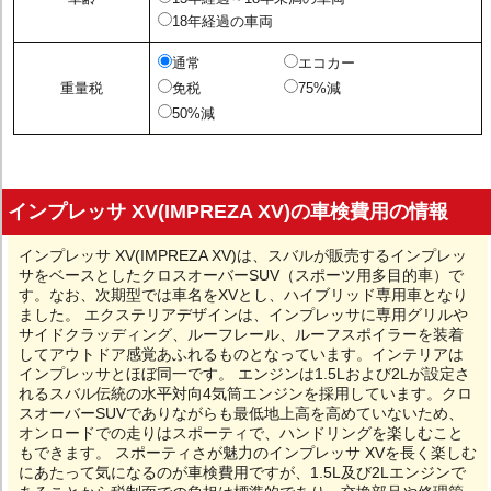
18年経過の車両
通常
エコカー
重量税
免税
75%減
50%減
インプレッサ XV(IMPREZA XV)の車検費用の情報
インプレッサ XV(IMPREZA XV)は、スバルが販売するインプレッ
サをベースとしたクロスオーバーSUV（スポーツ用多目的車）で
す。なお、次期型では車名をXVとし、ハイブリッド専用車となり
ました。 エクステリアデザインは、インプレッサに専用グリルや
サイドクラッディング、ルーフレール、ルーフスポイラーを装着
してアウトドア感覚あふれるものとなっています。インテリアは
インプレッサとほぼ同一です。 エンジンは1.5Lおよび2Lが設定さ
れるスバル伝統の水平対向4気筒エンジンを採用しています。クロ
スオーバーSUVでありながらも最低地上高を高めていないため、
オンロードでの走りはスポーティで、ハンドリングを楽しむこと
もできます。 スポーティさが魅力のインプレッサ XVを長く楽しむ
にあたって気になるのが車検費用ですが、1.5L及び2Lエンジンで