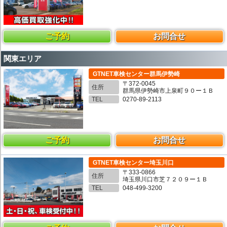
ご予約
お問合せ
関東エリア
GTNET車検センター群馬伊勢崎
〒372-0045
住所
群馬県伊勢崎市上泉町９０ー１Ｂ
TEL
0270-89-2113
ご予約
お問合せ
GTNET車検センター埼玉川口
〒333-0866
住所
埼玉県川口市芝７２０９ー１Ｂ
TEL
048-499-3200