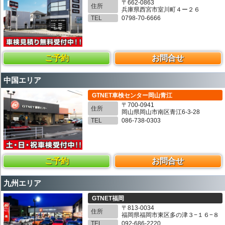
〒662-0863
住所
兵庫県西宮市室川町４ー２６
TEL
0798-70-6666
ご予約
お問合せ
中国エリア
GTNET車検センター岡山青江
〒700-0941
住所
岡山県岡山市南区青江6-3-28
TEL
086-738-0303
ご予約
お問合せ
九州エリア
GTNET福岡
〒813-0034
住所
福岡県福岡市東区多の津３−１６−８
TEL
092-686-2220