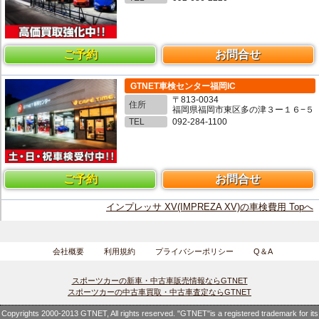
ご予約
お問合せ
GTNET車検センター福岡IC
〒813-0034
住所
福岡県福岡市東区多の津３ー１６−５
TEL
092-284-1100
ご予約
お問合せ
インプレッサ XV(IMPREZA XV)の車検費用 Topへ
会社概要
利用規約
プライバシーポリシー
Q＆A
スポーツカーの新車・中古車販売情報ならGTNET
スポーツカーの中古車買取・中古車査定ならGTNET
Copyrights 2000-2013 GTNET, All rights reserved. "GTNET"is a registered trademark for its