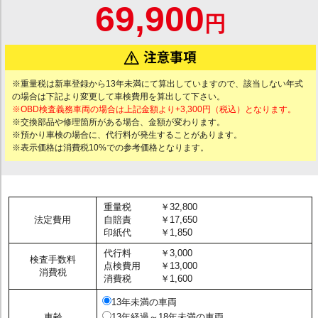
69,900
円
※重量税は新車登録から13年未満にて算出していますので、該当しない年式
の場合は下記より変更して車検費用を算出して下さい。
※OBD検査義務車両の場合は上記金額より+3,300円（税込）となります。
※交換部品や修理箇所がある場合、金額が変わります。
※預かり車検の場合に、代行料が発生することがあります。
※表示価格は消費税10%での参考価格となります。
重量税
￥32,800
法定費用
自賠責
￥17,650
印紙代
￥1,850
代行料
￥3,000
検査手数料
点検費用
￥13,000
消費税
消費税
￥1,600
13年未満の車両
車齢
13年経過～18年未満の車両