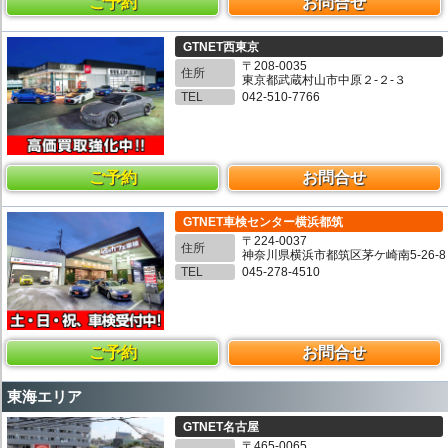
ご予約
お問合せ
GTNET西東京
〒208-0035
住所
東京都武蔵村山市中原２-２-３
TEL
042-510-7766
ご予約
お問合せ
GTNET車検センター横浜都筑
〒224-0037
住所
神奈川県横浜市都筑区茅ケ崎南5-26-8
TEL
045-278-4510
ご予約
お問合せ
東海エリア
GTNET名古屋
〒465-0065