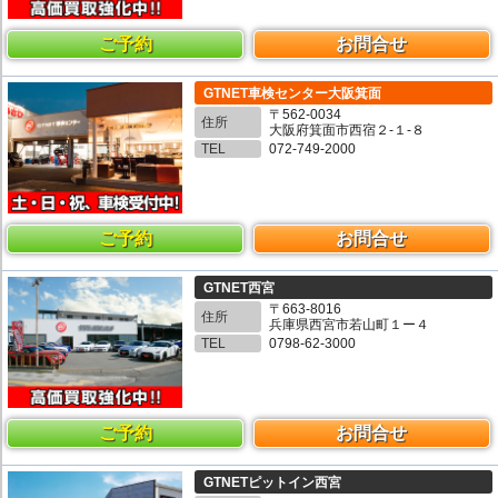
ご予約
お問合せ
GTNET車検センター大阪箕面
〒562-0034
住所
大阪府箕面市西宿２-１-８
TEL
072-749-2000
ご予約
お問合せ
GTNET西宮
〒663-8016
住所
兵庫県西宮市若山町１ー４
TEL
0798-62-3000
ご予約
お問合せ
GTNETピットイン西宮