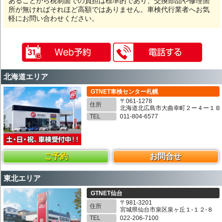
あることから税制面での負担は標準的であり、交換部品や修理箇
所が無ければそれほど高額ではありません。車検代行業者へお気
軽にお問い合わせください。
北海道エリア
GTNET車検センター札幌
〒061-1278
住所
北海道北広島市大曲幸町２ー４ー１Ｂ
TEL
011-804-6577
ご予約
お問合せ
東北エリア
GTNET仙台
〒981-3201
住所
宮城県仙台市泉区泉ヶ丘１-１２-８
TEL
022-206-7100