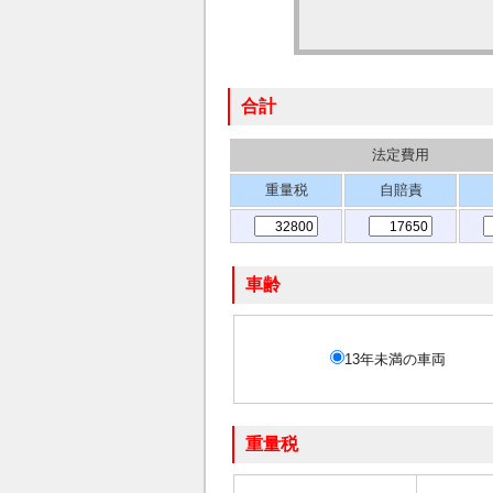
合計
法定費用
重量税
自賠責
車齢
13年未満の車両
重量税