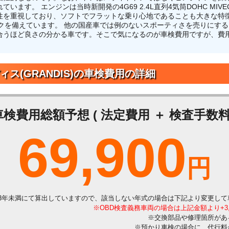
います。 エンジンは当時新開発の4G69 2.4L直列4気筒DOHC MI
性を重視しており、ソフトでフラットな乗り心地であることも大きな特徴
ックを備えています。 他の国産車では例のないスポーティさを売りにす
合うほど良さの分かる車です。そこで気になるのが車検費用ですが、費
ィス(GRANDIS)の車検費用の詳細
車検費用総額予想 ( 法定費用 ＋ 検査手数料 
69,900
円
3年未満にて算出していますので、該当しない年式の場合は下記より変更して
※OBD検査義務車両の場合は上記金額より+3
※交換部品や修理箇所があ
※預かり車検の場合に、代行料