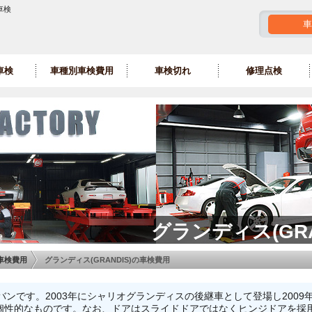
車検
車
車検
車種別車検費用
車検切れ
修理点検
グランディス(GRA
車検費用
グランディス(GRANDIS)の車検費用
ミニバンです。2003年にシャリオグランディスの後継車として登場し200
個性的なものです。なお、ドアはスライドドアではなくヒンジドアを採