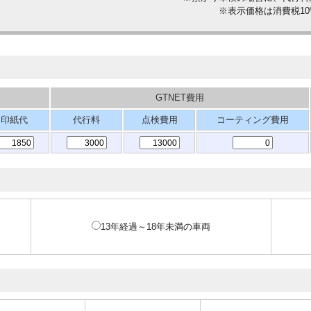
※表示価格は消費税1
GTNET費用
印紙代
代行料
点検費用
コーティング費用
13年経過～18年未満の車両