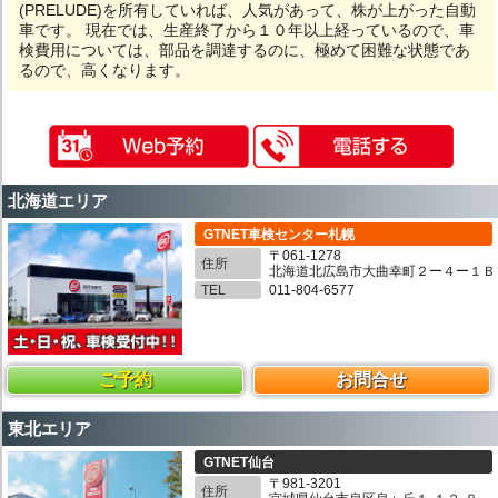
(PRELUDE)を所有していれば、人気があって、株が上がった自動
車です。 現在では、生産終了から１０年以上経っているので、車
検費用については、部品を調達するのに、極めて困難な状態であ
るので、高くなります。
北海道エリア
GTNET車検センター札幌
〒061-1278
住所
北海道北広島市大曲幸町２ー４ー１Ｂ
TEL
011-804-6577
ご予約
お問合せ
東北エリア
GTNET仙台
〒981-3201
住所