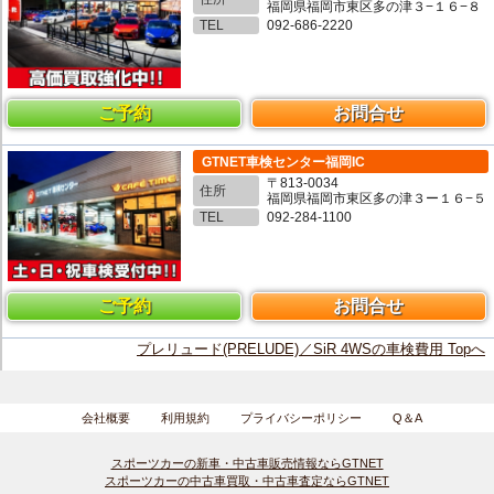
福岡県福岡市東区多の津３−１６−８
TEL
092-686-2220
ご予約
お問合せ
GTNET車検センター福岡IC
〒813-0034
住所
福岡県福岡市東区多の津３ー１６−５
TEL
092-284-1100
ご予約
お問合せ
プレリュード(PRELUDE)／SiR 4WSの車検費用 Topへ
会社概要
利用規約
プライバシーポリシー
Q＆A
スポーツカーの新車・中古車販売情報ならGTNET
スポーツカーの中古車買取・中古車査定ならGTNET