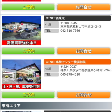
ご予約
お問合せ
GTNET西東京
〒208-0035
住所
東京都武蔵村山市中原２-２-３
TEL
042-510-7766
ご予約
お問合せ
GTNET車検センター横浜都筑
〒224-0037
住所
神奈川県横浜市都筑区茅ケ崎南5-26-8
TEL
045-278-4510
ご予約
お問合せ
東海エリア