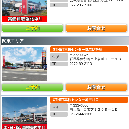
宮城県仙台市泉区泉ヶ丘１-１２-８
TEL
022-206-7100
ご予約
お問合せ
関東エリア
GTNET車検センター群馬伊勢崎
〒372-0045
住所
群馬県伊勢崎市上泉町９０ー１Ｂ
TEL
0270-89-2113
ご予約
お問合せ
GTNET車検センター埼玉川口
〒333-0866
住所
埼玉県川口市芝７２０９ー１Ｂ
TEL
048-499-3200