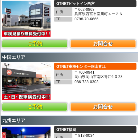
GTNETピットイン西宮
〒662-0863
住所
兵庫県西宮市室川町４ー２６
TEL
0798-70-6666
ご予約
お問合せ
中国エリア
GTNET車検センター岡山青江
〒700-0941
住所
岡山県岡山市南区青江6-3-28
TEL
086-738-0303
ご予約
お問合せ
九州エリア
GTNET福岡
〒813-0034
住所