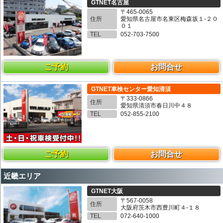
GTNET名古屋
〒465-0065
住所
愛知県名古屋市名東区梅森坂１-２０
０１
TEL
052-703-7500
ご予約
お問合せ
GTNET車検センター愛知清須
〒333-0866
住所
愛知県清須市春日川中４８
TEL
052-855-2100
ご予約
お問合せ
近畿エリア
GTNET大阪
〒567-0058
住所
大阪府茨木市西豊川町４-１８
TEL
072-640-1000