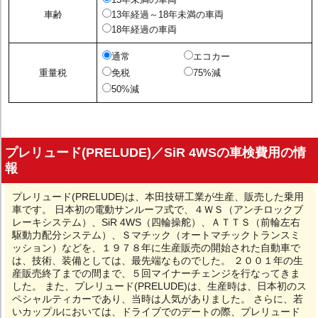
車齢
13年経過～18年未満の車両
18年経過の車両
通常
エコカー
重量税
免税
75%減
50%減
プレリュード(PRELUDE)／SiR 4WSの車検費用の情
報
プレリュード(PRELUDE)は、本田技研工業が生産、販売した乗用
車です。 日本初の電動サンルーフ式で、４ＷＳ（アンチロックブ
レーキシステム）、SiR 4WS（四輪操舵）、ＡＴＴＳ（前輪左右
駆動力配分システム）、Ｓマチック（オートマチックトランスミ
ッション）などを、１９７８年に生産販売の開始された自動車で
は、技術、装備としては、最先端なものでした。 ２００１年の生
産販売終了までの間まで、５回マイナーチェンジを行なってきま
した。 また、プレリュード(PRELUDE)は、生産時は、日本初のス
ペシャルティカーであり、当時は人気がありました。 さらに、若
いカップルにおいては、ドライブでのデートの際、プレリュード