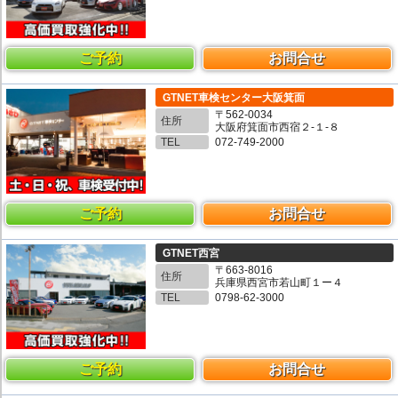
ご予約
お問合せ
GTNET車検センター大阪箕面
〒562-0034
住所
大阪府箕面市西宿２-１-８
TEL
072-749-2000
ご予約
お問合せ
GTNET西宮
〒663-8016
住所
兵庫県西宮市若山町１ー４
TEL
0798-62-3000
ご予約
お問合せ