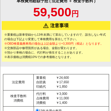
車検費用総額予想 ( 法定費用 ＋ 検査手数料 )
59,500
円
※重量税は新車登録から13年未満にて算出していますので、該当しない年式
の場合は下記より変更して車検費用を算出して下さい。
※OBD検査義務車両の場合は上記金額より+3,300円（税込）となります。
※交換部品や修理箇所がある場合、金額が変わります。
※預かり車検の場合に、代行料が発生することがあります。
※表示価格は消費税10%での参考価格となります。
重量税
￥24,600
法定費用
自賠責
￥17,650
印紙代
￥1,850
代行料
￥3,000
検査手数料
点検費用
￥11,000
消費税
消費税
￥1,400
13年未満の車両