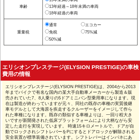
車齢
13年経過～18年未満の車両
18年経過の車両
通常
エコカー
重量税
免税
75%減
50%減
エリシオンプレステージ(ELYSION PRESTIGE)の車検
費用の情報
エリシオンプレステージ(ELYSION PRESTIGE)は、2004から2013
年までバイクで有名な国内の某大手自動車メーカーから製造＆販
売されていた7、8人乗りの5ドアミニバン型乗用車になります。現
在は製造が終わっていますが元々、同社の既存の車種の実質後継
車モデルとして大海原を疾走するクルーザーをイメージして作ら
れた車種になります。既存の類似する車種よりは、一回り程大き
いですが新開発された低床プラットフォームにより大柄ながら安
定した走行を実現しています。 時速15キロメートルで、ドアが自
動でロックされシフトレバーをPにするとドアロックが解除される
安全装置が標準装備されています。シフトレバーはインパネにあ