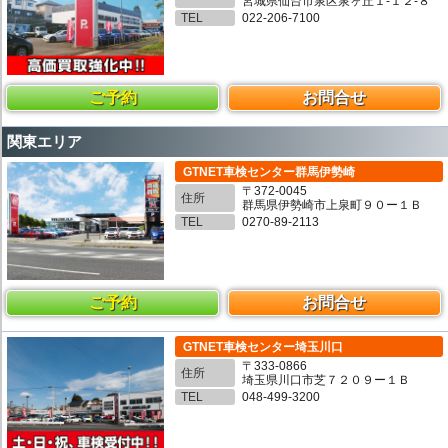
宮城県仙台市泉区泉ヶ丘１-１２-８
TEL
022-206-7100
ご予約
お問合せ
関東エリア
GTNET車検センター群馬伊勢崎
〒372-0045
住所
群馬県伊勢崎市上泉町９０ー１Ｂ
TEL
0270-89-2113
ご予約
お問合せ
GTNET車検センター埼玉川口
〒333-0866
住所
埼玉県川口市芝７２０９ー１Ｂ
TEL
048-499-3200