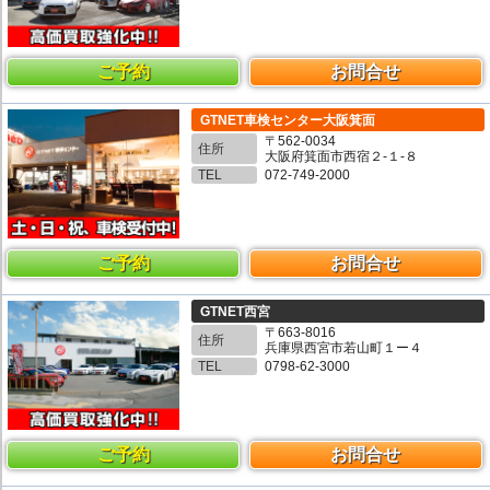
ご予約
お問合せ
GTNET車検センター大阪箕面
〒562-0034
住所
大阪府箕面市西宿２-１-８
TEL
072-749-2000
ご予約
お問合せ
GTNET西宮
〒663-8016
住所
兵庫県西宮市若山町１ー４
TEL
0798-62-3000
ご予約
お問合せ