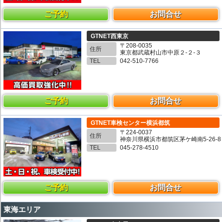
ご予約
お問合せ
GTNET西東京
〒208-0035
住所
東京都武蔵村山市中原２-２-３
TEL
042-510-7766
ご予約
お問合せ
GTNET車検センター横浜都筑
〒224-0037
住所
神奈川県横浜市都筑区茅ケ崎南5-26-8
TEL
045-278-4510
ご予約
お問合せ
東海エリア