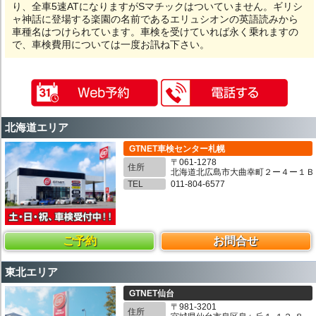
り、全車5速ATになりますがSマチックはついていません。ギリシ
ャ神話に登場する楽園の名前であるエリュシオンの英語読みから
車種名はつけられています。車検を受けていれば永く乗れますの
で、車検費用については一度お訊ね下さい。
北海道エリア
GTNET車検センター札幌
〒061-1278
住所
北海道北広島市大曲幸町２ー４ー１Ｂ
TEL
011-804-6577
ご予約
お問合せ
東北エリア
GTNET仙台
〒981-3201
住所