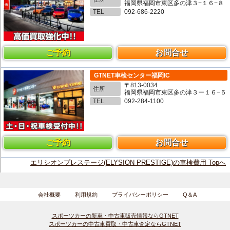
福岡県福岡市東区多の津３−１６−８
TEL
092-686-2220
ご予約
お問合せ
GTNET車検センター福岡IC
〒813-0034
住所
福岡県福岡市東区多の津３ー１６−５
TEL
092-284-1100
ご予約
お問合せ
エリシオンプレステージ(ELYSION PRESTIGE)の車検費用 Topへ
会社概要
利用規約
プライバシーポリシー
Q＆A
スポーツカーの新車・中古車販売情報ならGTNET
スポーツカーの中古車買取・中古車査定ならGTNET