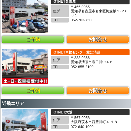
GTNET名古屋
〒465-0065
住所
愛知県名古屋市名東区梅森坂１-２０
０１
TEL
052-703-7500
ご予約
お問合せ
GTNET車検センター愛知清須
〒333-0866
住所
愛知県清須市春日川中４８
TEL
052-855-2100
ご予約
お問合せ
近畿エリア
GTNET大阪
〒567-0058
住所
大阪府茨木市西豊川町４-１８
TEL
072-640-1000