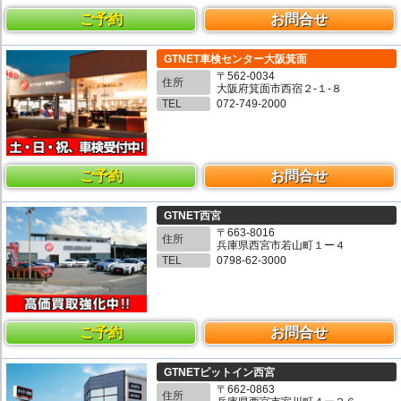
ご予約
お問合せ
GTNET車検センター大阪箕面
〒562-0034
住所
大阪府箕面市西宿２-１-８
TEL
072-749-2000
ご予約
お問合せ
GTNET西宮
〒663-8016
住所
兵庫県西宮市若山町１ー４
TEL
0798-62-3000
ご予約
お問合せ
GTNETピットイン西宮
〒662-0863
住所