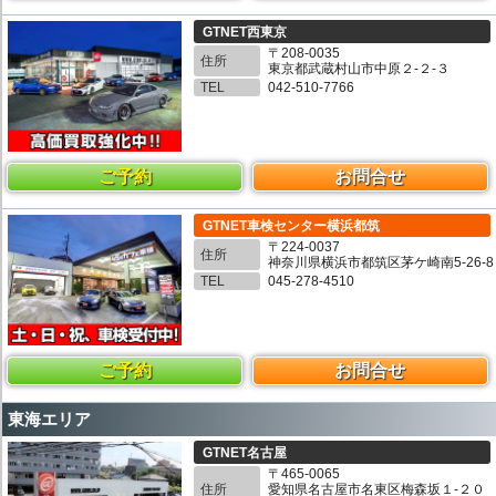
GTNET西東京
〒208-0035
住所
東京都武蔵村山市中原２-２-３
TEL
042-510-7766
ご予約
お問合せ
GTNET車検センター横浜都筑
〒224-0037
住所
神奈川県横浜市都筑区茅ケ崎南5-26-8
TEL
045-278-4510
ご予約
お問合せ
東海エリア
GTNET名古屋
〒465-0065
住所
愛知県名古屋市名東区梅森坂１-２０