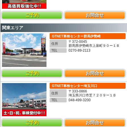
ご予約
お問合せ
関東エリア
GTNET車検センター群馬伊勢崎
〒372-0045
住所
群馬県伊勢崎市上泉町９０ー１Ｂ
TEL
0270-89-2113
ご予約
お問合せ
GTNET車検センター埼玉川口
〒333-0866
住所
埼玉県川口市芝７２０９ー１Ｂ
TEL
048-499-3200
ご予約
お問合せ