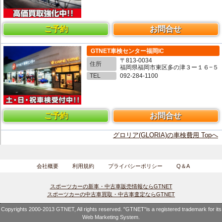
ご予約
お問合せ
GTNET車検センター福岡IC
〒813-0034
住所
福岡県福岡市東区多の津３ー１６−５
TEL
092-284-1100
ご予約
お問合せ
グロリア(GLORIA)の車検費用 Topへ
会社概要
利用規約
プライバシーポリシー
Q＆A
スポーツカーの新車・中古車販売情報ならGTNET
スポーツカーの中古車買取・中古車査定ならGTNET
Copyrights 2000-2013 GTNET, All rights reserved. "GTNET"is a registered trademark for its
Web Marketing System.