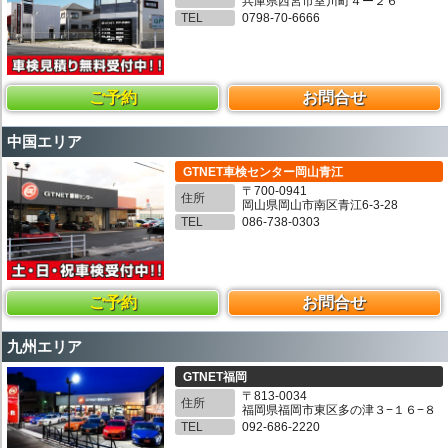
兵庫県西宮市室川町４ー２６
TEL
0798-70-6666
ご予約
お問合せ
中国エリア
GTNET車検センター岡山青江
〒700-0941
住所
岡山県岡山市南区青江6-3-28
TEL
086-738-0303
ご予約
お問合せ
九州エリア
GTNET福岡
〒813-0034
住所
福岡県福岡市東区多の津３−１６−８
TEL
092-686-2220