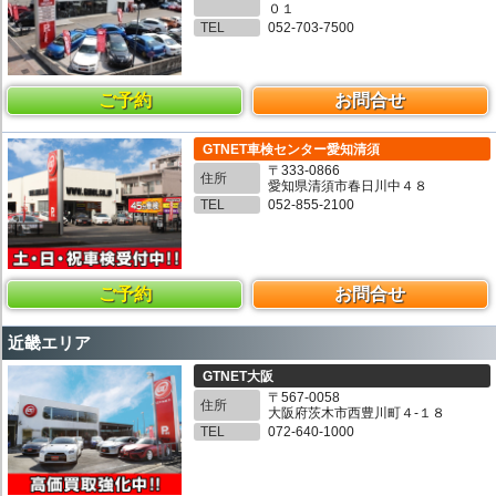
０１
TEL
052-703-7500
ご予約
お問合せ
GTNET車検センター愛知清須
〒333-0866
住所
愛知県清須市春日川中４８
TEL
052-855-2100
ご予約
お問合せ
近畿エリア
GTNET大阪
〒567-0058
住所
大阪府茨木市西豊川町４-１８
TEL
072-640-1000