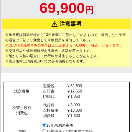
69,900
円
※重量税は新車登録から13年未満にて算出していますので、該当しない年式
の場合は下記より変更して車検費用を算出して下さい。
※OBD検査義務車両の場合は上記金額より+3,300円（税込）となります。
※交換部品や修理箇所がある場合、金額が変わります。
※預かり車検の場合に、代行料が発生することがあります。
※表示価格は消費税10%での参考価格となります。
重量税
￥32,800
法定費用
自賠責
￥17,650
印紙代
￥1,850
代行料
￥3,000
検査手数料
点検費用
￥13,000
消費税
消費税
￥1,600
13年未満の車両
車齢
13年経過～18年未満の車両