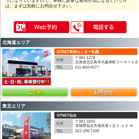
うになっていますので、車検に必要な費用が気になるという方
は、まずは気軽にお問合せ下さい。
北海道エリア
GTNET車検センター札幌
〒061-1278
住所
北海道北広島市大曲幸町２ー４ー１Ｂ
TEL
011-804-6577
ご予約
お問合せ
東北エリア
GTNET仙台
〒981-3201
住所
宮城県仙台市泉区泉ヶ丘１-１２-８
TEL
022-206-7100