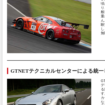
頃
り
般
重
ん
験
し
無
GTNETテクニカルセンターによる統一
GTNET
G
デ
る
す
カ
な