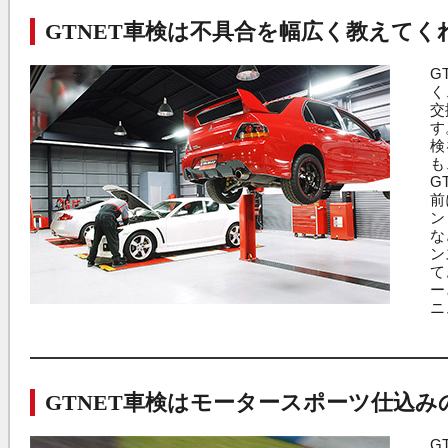
GTNET車検は不具合を幅広く教えてく
GTNET4
G
く
交
す
検
も
G
前
ン
な
ン
て
ー
ニ
GTNET車検はモータースポーツ仕込み
GTNET M
G