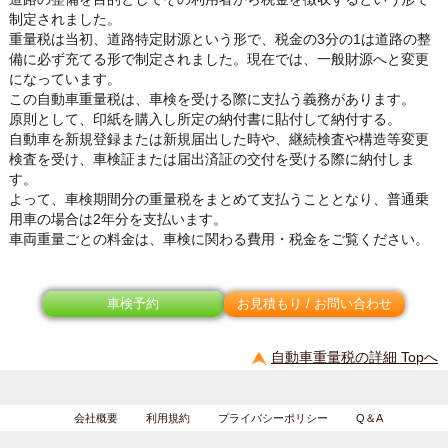
制定されました。
重量税は当初、道路特定財源という形で、税金の3分の1は道路の整
備に必ず充てる形で制定されました。現在では、一般財源へと変更
になっています。
この自動車重量税は、車検を受ける際に支払う義務があります。
原則として、印紙を購入し所定の納付書に貼付して納付する。
自動車を新規登録または新規届出した時や、継続検査や構造等変更
検査を受け、車検証または届出済証の交付を受ける際に納付しま
す。
よって、車検期間分の重量税をまとめて支払うこととなり、普通乗
用車の場合は2年分を支払います。
車両重量ごとの料金は、車検に関わる費用・税金をご覧ください。
車検予約
お見積もり / お問い合わせ
自動車重量税の詳細 Topへ
会社概要
利用規約
プライバシーポリシー
Q＆A