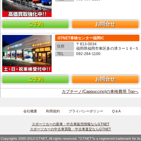
ご予約
お問合せ
GTNET車検センター福岡IC
〒813-0034
住所
福岡県福岡市東区多の津３ー１６−５
TEL
092-284-1100
ご予約
お問合せ
カプチーノ(Cappuccino)の車検費用 Topへ
会社概要
利用規約
プライバシーポリシー
Q＆A
スポーツカーの新車・中古車販売情報ならGTNET
スポーツカーの中古車買取・中古車査定ならGTNET
Copyrights 2000-2013 GTNET, All rights reserved. "GTNET"is a registered trademark for its