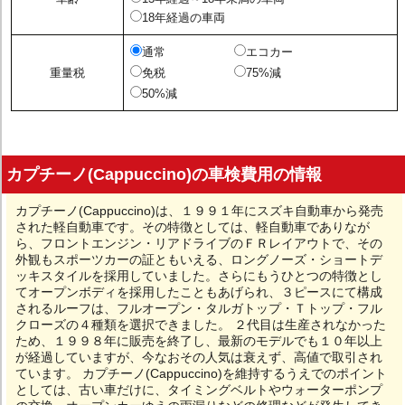
18年経過の車両
通常
エコカー
重量税
免税
75%減
50%減
カプチーノ(Cappuccino)の車検費用の情報
カプチーノ(Cappuccino)は、１９９１年にスズキ自動車から発売
された軽自動車です。その特徴としては、軽自動車でありなが
ら、フロントエンジン・リアドライブのＦＲレイアウトで、その
外観もスポーツカーの証ともいえる、ロングノーズ・ショートデ
ッキスタイルを採用していました。さらにもうひとつの特徴とし
てオープンボディを採用したこともあげられ、３ピースにて構成
されるルーフは、フルオープン・タルガトップ・Ｔトップ・フル
クローズの４種類を選択できました。 ２代目は生産されなかった
ため、１９９８年に販売を終了し、最新のモデルでも１０年以上
が経過していますが、今なおその人気は衰えず、高値で取引され
ています。 カプチーノ(Cappuccino)を維持するうえでのポイント
としては、古い車だけに、タイミングベルトやウォーターポンプ