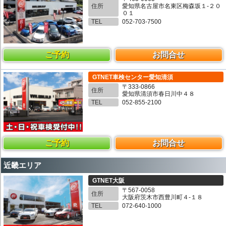
住所
愛知県名古屋市名東区梅森坂１-２０
０１
TEL
052-703-7500
ご予約
お問合せ
GTNET車検センター愛知清須
〒333-0866
住所
愛知県清須市春日川中４８
TEL
052-855-2100
ご予約
お問合せ
近畿エリア
GTNET大阪
〒567-0058
住所
大阪府茨木市西豊川町４-１８
TEL
072-640-1000