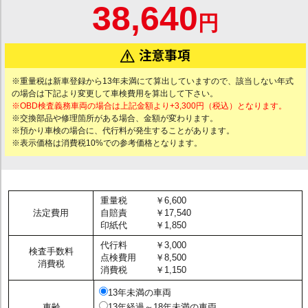
38,640
円
※重量税は新車登録から13年未満にて算出していますので、該当しない年式
の場合は下記より変更して車検費用を算出して下さい。
※OBD検査義務車両の場合は上記金額より+3,300円（税込）となります。
※交換部品や修理箇所がある場合、金額が変わります。
※預かり車検の場合に、代行料が発生することがあります。
※表示価格は消費税10%での参考価格となります。
重量税
￥6,600
法定費用
自賠責
￥17,540
印紙代
￥1,850
代行料
￥3,000
検査手数料
点検費用
￥8,500
消費税
消費税
￥1,150
13年未満の車両
車齢
13年経過～18年未満の車両