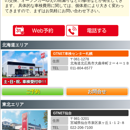
の交換、オープンカーゆえの雨漏りなどの修理などが発生してき
ます。 具体的な車検費用に関しては、個体差により大きく変わっ
てきますので、まずはお気軽にお問い合わせ下さい。
北海道エリア
GTNET車検センター札幌
〒061-1278
住所
北海道北広島市大曲幸町２ー４ー１Ｂ
TEL
011-804-6577
ご予約
お問合せ
東北エリア
GTNET仙台
〒981-3201
住所
宮城県仙台市泉区泉ヶ丘１-１２-８
TEL
022-206-7100