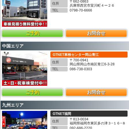
〒662-0863
住所
兵庫県西宮市室川町４ー２６
TEL
0798-70-6666
ご予約
お問合せ
中国エリア
GTNET車検センター岡山青江
〒700-0941
住所
岡山県岡山市南区青江6-3-28
TEL
086-738-0303
ご予約
お問合せ
九州エリア
GTNET福岡
〒813-0034
住所
福岡県福岡市東区多の津３−１６−８
TEL
092-686-2220