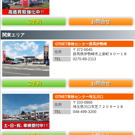
ご予約
お問合せ
関東エリア
GTNET車検センター群馬伊勢崎
〒372-0045
住所
群馬県伊勢崎市上泉町９０ー１Ｂ
TEL
0270-89-2113
ご予約
お問合せ
GTNET車検センター埼玉川口
〒333-0866
住所
埼玉県川口市芝７２０９ー１Ｂ
TEL
048-499-3200