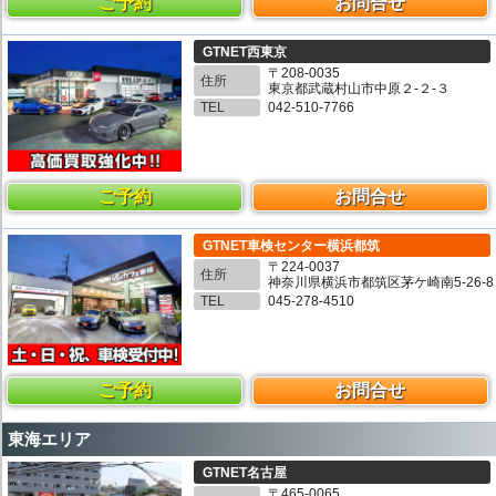
ご予約
お問合せ
GTNET西東京
〒208-0035
住所
東京都武蔵村山市中原２-２-３
TEL
042-510-7766
ご予約
お問合せ
GTNET車検センター横浜都筑
〒224-0037
住所
神奈川県横浜市都筑区茅ケ崎南5-26-8
TEL
045-278-4510
ご予約
お問合せ
東海エリア
GTNET名古屋
〒465-0065