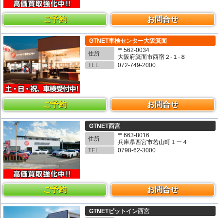
ご予約
お問合せ
GTNET車検センター大阪箕面
〒562-0034
住所
大阪府箕面市西宿２-１-８
TEL
072-749-2000
ご予約
お問合せ
GTNET西宮
〒663-8016
住所
兵庫県西宮市若山町１ー４
TEL
0798-62-3000
ご予約
お問合せ
GTNETピットイン西宮