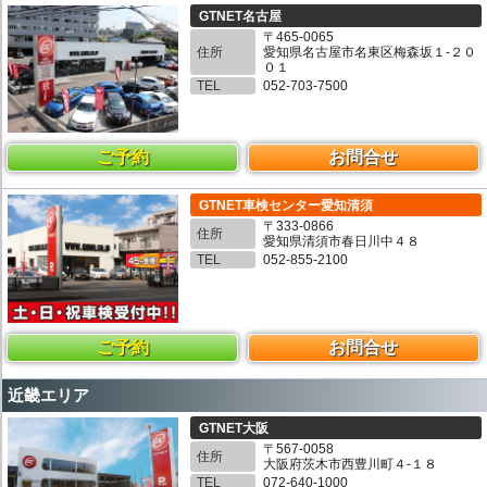
GTNET名古屋
〒465-0065
住所
愛知県名古屋市名東区梅森坂１-２０
０１
TEL
052-703-7500
ご予約
お問合せ
GTNET車検センター愛知清須
〒333-0866
住所
愛知県清須市春日川中４８
TEL
052-855-2100
ご予約
お問合せ
近畿エリア
GTNET大阪
〒567-0058
住所
大阪府茨木市西豊川町４-１８
TEL
072-640-1000