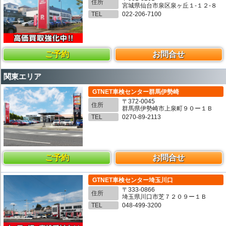
住所
宮城県仙台市泉区泉ヶ丘１-１２-８
TEL
022-206-7100
ご予約
お問合せ
関東エリア
GTNET車検センター群馬伊勢崎
〒372-0045
住所
群馬県伊勢崎市上泉町９０ー１Ｂ
TEL
0270-89-2113
ご予約
お問合せ
GTNET車検センター埼玉川口
〒333-0866
住所
埼玉県川口市芝７２０９ー１Ｂ
TEL
048-499-3200