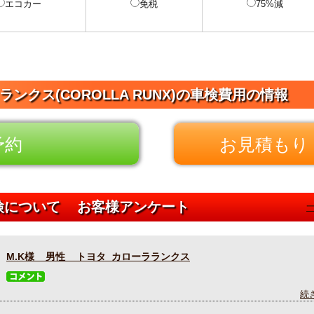
エコカー
免税
75%減
ランクス(COROLLA RUNX)の車検費用の情報
予約
お見積もり 
車検について お客様アンケート
M.K様 男性 トヨタ カローラランクス
続