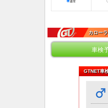
通常
カローラ
車検
GTNET