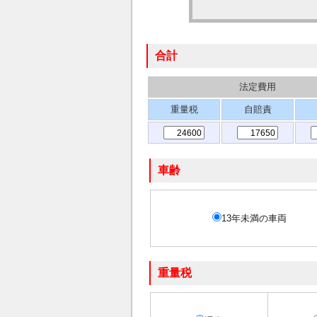
合計
法定費用
重量税
自賠責
車齢
13年未満の車両
重量税