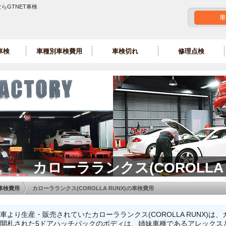
ならGTNET車検
車
車検
車種別車検費用
車検切れ
修理点検
カローラランクス(COROLLA
車検費用
カローラランクス(COROLLA RUNX)の車検費用
動車より生産・販売されていたカローラランクス(COROLLA RUNX)
て開札された5ドアハッチバックのボディは、姉妹車種であるアレックス