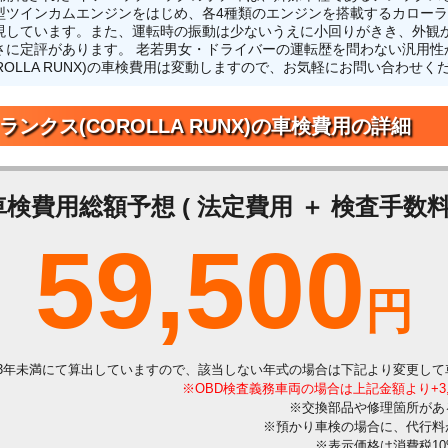
インカムエンジンをはじめ、各4種類のエンジンを搭載するカローラランク
現しています。また、運転時の振動は少ないうえに小回りがきき、外観
さに定評があります。 老若男女・ドライバーの運転歴を問わない汎用性
ROLLA RUNX)の車検費用は変動しますので、お気軽にお問い合わせく
ランクス(COROLLA RUNX)の車検費用の詳細
車検費用総額予想 ( 法定費用 ＋ 検査手数料 
59,500
円
3年未満にて算出していますので、該当しない年式の場合は下記より変更して
※OBD検査義務車両の場合は上記金額より+3
※交換部品や修理箇所があ
※預かり車検の場合に、代行料
※表示価格は消費税1