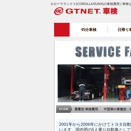
カローラランクス(COROLLA RUNX)の車検費用 | 車検
45分車検
日帰り
HOME
重量別 車検費用
中型車の車種別・
2001年から2006年にかけてトヨタ自
います。国内用の5人乗り自動車とし