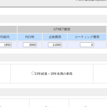
GTNET費用
印紙代
代行料
点検費用
コーティング費用
13年経過～18年未満の車両